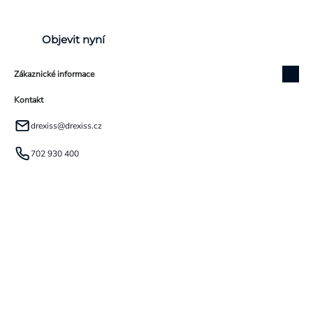
Objevit nyní
Zákaznické informace
Kontakt
drexiss
@
drexiss.cz
702 930 400