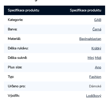
Specifikace produktu
Specifikace produktu
Kategorie
:
GAB
Barva
:
Černá
Materiál
:
Bavlna/elastan
Délka rukávu
:
Krátký
Délka sukně
:
Mini
Midi
Plus size
:
Ano
Typ
:
Fashion
Určeno pro
:
Dámské
Výstřih
:
Lodičkový