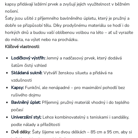
kapsy přidávají ležérní prvek a zvyšují jejich využitelnost v běžném
nošení.
Šaty jsou ušité z příjemného bavlněného úpletu, který je pružný a
dobře se přizpůsobí tělu. Díky prodyšnému materiálu se hodí i do
horkých dnů a budou vaší oblíbenou volbou na léto – ať už vyrazíte
do města, na výlet nebo na procházku.
Klíčové vlastnosti:
Lodičkový výstřih:
Jemný a nadčasový prvek, který dodává
šatům čistý vzhled
Skládaná sukně:
Vytváří ženskou siluetu a přidává na
vzdušnosti
Kapsy:
Funkční, ale nenápadné – pro maximální pohodlí bez
rušivého dojmu
Bavlněný úplet:
Příjemný, pružný materiál vhodný i do teplého
počasí
Univerzální styl:
Lehce kombinovatelný s teniskami i sandálky,
podle nálady a příležitosti
Dvě délky
: Šaty šijeme ve dvou délkách – 85 cm a 95 cm, aby si