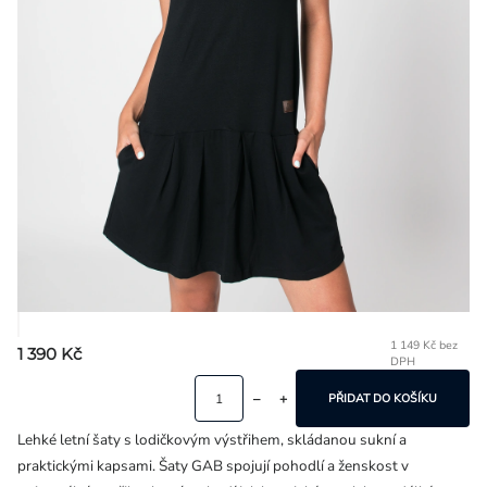
Přihlášení
1 149 Kč bez
1 390 Kč
DPH
Mě
ce
PŘIDAT DO KOŠÍKU
Lehké letní šaty s lodičkovým výstřihem, skládanou sukní a
praktickými kapsami. Šaty GAB spojují pohodlí a ženskost v