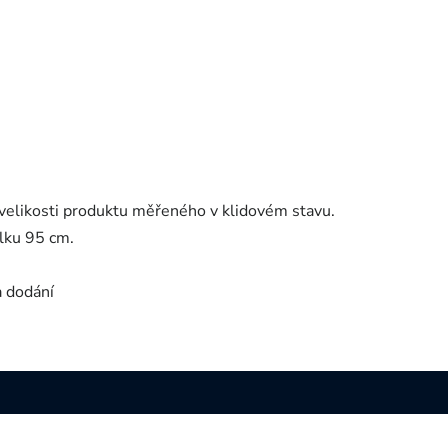
velikosti produktu měřeného v klidovém stavu.
lku 95 cm.
a dodání