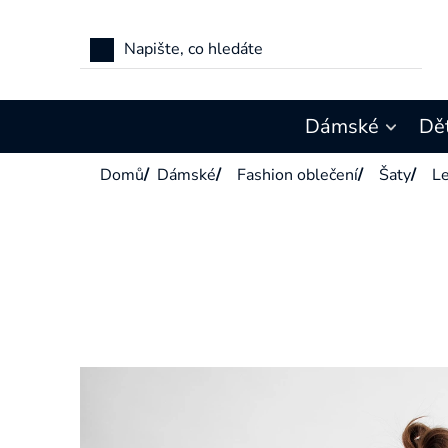
Přejít
na
obsah
Dámské
Dě
Domů
/
Dámské
/
Fashion oblečení
/
Šaty
/
Le