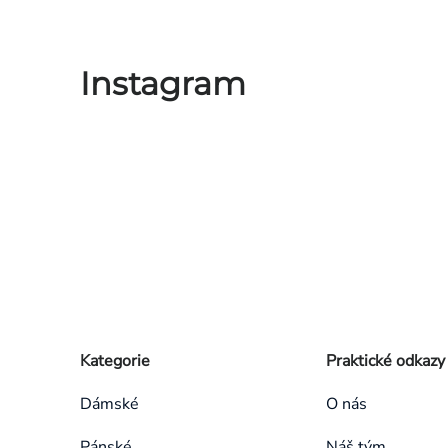
Instagram
Zápatí
Přeskočit
Kategorie
Praktické odkazy
kategorie
Dámské
O nás
Pánské
Náš tým