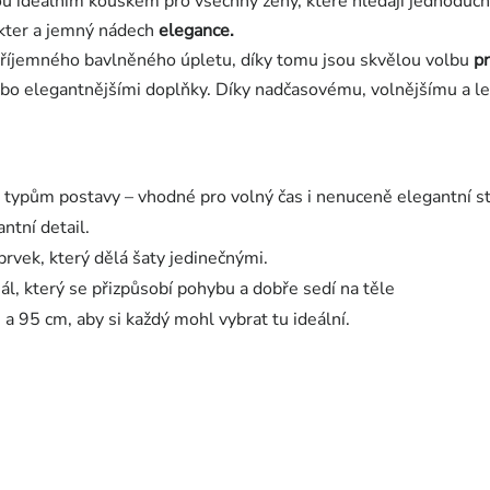
u ideálním kouskem pro všechny ženy, které hledají jednoduchý
akter a jemný nádech
elegance.
z příjemného bavlněného úpletu, díky tomu jsou skvělou volbu
pr
 nebo elegantnějšími doplňky. Díky nadčasovému, volnějšímu a
typům postavy – vhodné pro volný čas i nenuceně elegantní st
ntní detail.
rvek, který dělá šaty jedinečnými.
l, který se přizpůsobí pohybu a dobře sedí na těle
a 95 cm, aby si každý mohl vybrat tu ideální.