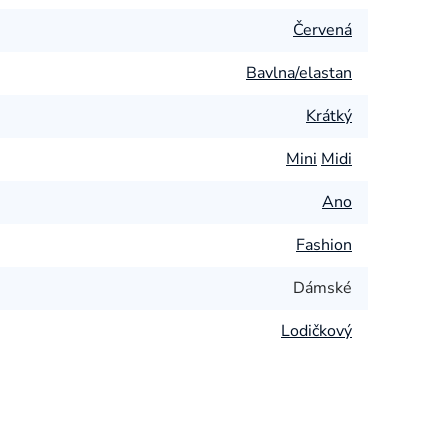
Červená
Bavlna/elastan
Krátký
Mini
Midi
Ano
Fashion
Dámské
Lodičkový