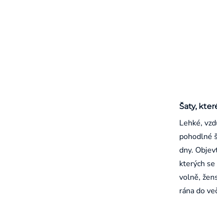
Šaty, kter
Lehké, vzd
pohodlné š
dny. Objevt
kterých se 
volně, žen
rána do ve