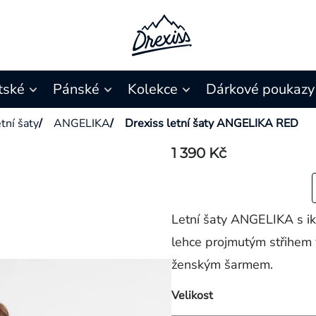
tské
Pánské
Kolekce
Dárkové poukazy
tní šaty
/
ANGELIKA
/
Drexiss letní šaty ANGELIKA RED
1 390 Kč
Letní šaty ANGELIKA s ik
lehce projmutým střihem 
ženským šarmem.
Velikost