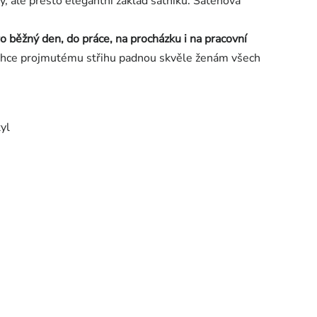
, ale přesto elegantní základ šatníku. Saténová
o běžný den, do práce, na procházku i na pracovní
 lehce projmutému střihu padnou skvěle ženám všech
yl