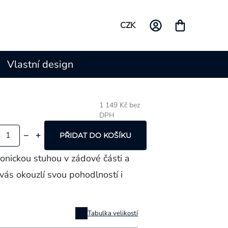
CZK
Vlastní design
1 149 Kč bez
DPH
Měrná
cena:
PŘIDAT DO KOŠÍKU
onickou stuhou v zádové části a
vás okouzlí svou pohodlností i
Tabulka velikostí