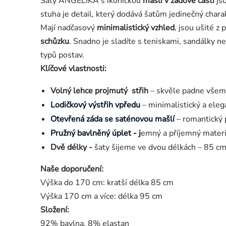
Šaty ANGELIKA s ikonickou
mašlí v zádové části
jso
stuha je detail, který dodává šatům jedinečný char
Mají nadčasový
minimalistický vzhled
, jsou ušité 
schůzku
. Snadno je sladíte s teniskami, sandálky
typů postav.
Klíčové vlastnosti:
Volný lehce projmutý střih
– skvěle padne všem 
Lodičkový výstřih vpředu
– minimalistický a elega
Otevřená záda se saténovou mašlí
– romantický p
Pružný bavlněný úplet - j
emný a příjemný materiá
Dvě délky -
š
aty šijeme ve dvou délkách – 85 cm 
Naše doporučení:
Výška do 170 cm: kratší délka 85 cm
Výška 170 cm a více: délka 95 cm
Složení:
92% bavlna, 8% elastan