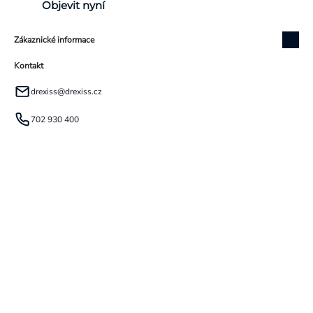
Objevit nyní
Zákaznické informace
Kontakt
drexiss
@
drexiss.cz
702 930 400