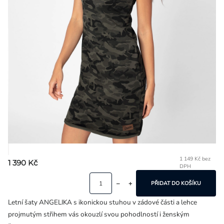
Přihlášení
1 149 Kč bez
1 390 Kč
DPH
Mě
ce
PŘIDAT DO KOŠÍKU
Letní šaty ANGELIKA s ikonickou stuhou v zádové části a lehce
projmutým střihem vás okouzlí svou pohodlností i ženským