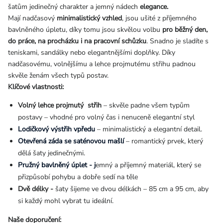
šatům jedinečný charakter a jemný nádech
elegance.
Mají nadčasový
minimalistický vzhled
, jsou ušité z příjemného
bavlněného úpletu, díky tomu jsou skvělou volbu
pro běžný den,
do práce, na procházku i na pracovní schůzku
. Snadno je sladíte s
teniskami, sandálky nebo elegantnějšími doplňky. Díky
nadčasovému, volnějšímu a lehce projmutému střihu padnou
skvěle ženám všech typů postav.
Klíčové vlastnosti:
Volný lehce projmutý střih
– skvěle padne všem typům
postavy – vhodné pro volný čas i nenuceně elegantní styl
Lodičkový výstřih vpředu
– minimalistický a elegantní detail.
Otevřená záda se saténovou mašlí
– romantický prvek, který
dělá šaty jedinečnými.
Pružný bavlněný úplet - j
emný a příjemný materiál, který se
přizpůsobí pohybu a dobře sedí na těle
Dvě délky -
š
aty šijeme ve dvou délkách – 85 cm a 95 cm, aby
si každý mohl vybrat tu ideální.
Naše doporučení: