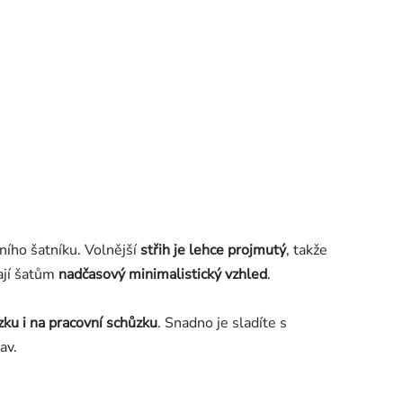
ního šatníku. Volnější
střih je lehce projmutý
, takže
jí šatům
nadčasový minimalistický vzhled
.
zku i na pracovní schůzku
.
Snadno je sladíte s
av.