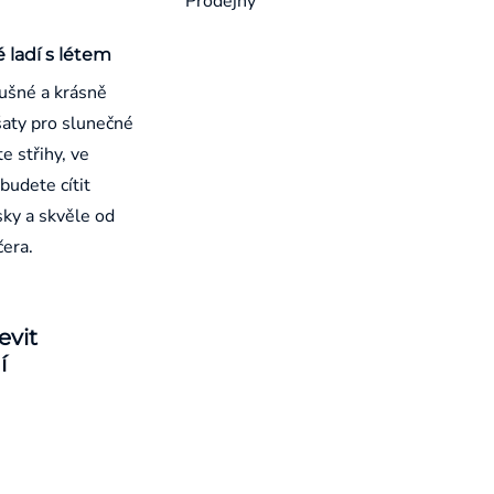
Prodejny
é ladí s létem
ušné a krásně
aty pro slunečné
e střihy, ve
budete cítit
sky a skvěle od
čera.
evit
í