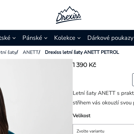
tské
Pánské
Kolekce
Dárkové poukazy
tní šaty
/
ANETT
/
Drexiss letní šaty ANETT PETROL
1 390 Kč
Letní šaty ANETT s prak
střihem vás okouzlí svou
Velikost