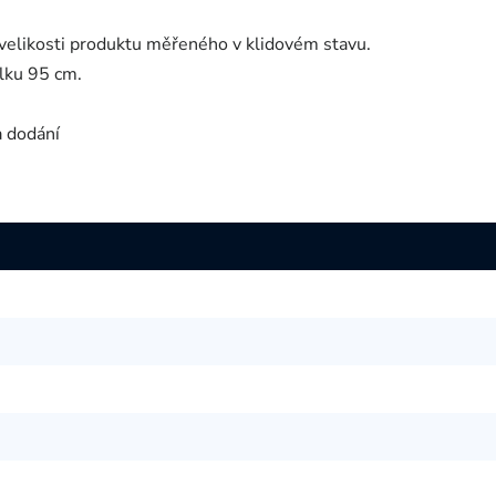
velikosti produktu měřeného v klidovém stavu.
lku 95 cm.
a dodání