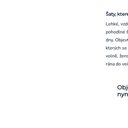
Šaty, kter
Lehké, vzd
pohodlné š
dny. Objevt
kterých se 
volně, žen
rána do ve
Obj
nyn