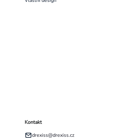
Vlastní design
Přeskočit
kategorie
Kontakt
drexiss
@
drexiss.cz