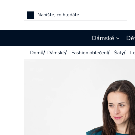
Přejít
na
obsah
Dámské
Dě
Domů
/
Dámské
/
Fashion oblečení
/
Šaty
/
Le