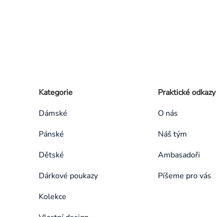
Zápatí
Přeskočit
Kategorie
Praktické odkazy
kategorie
Dámské
O nás
Pánské
Náš tým
Dětské
Ambasadoři
Dárkové poukazy
Píšeme pro vás
Kolekce