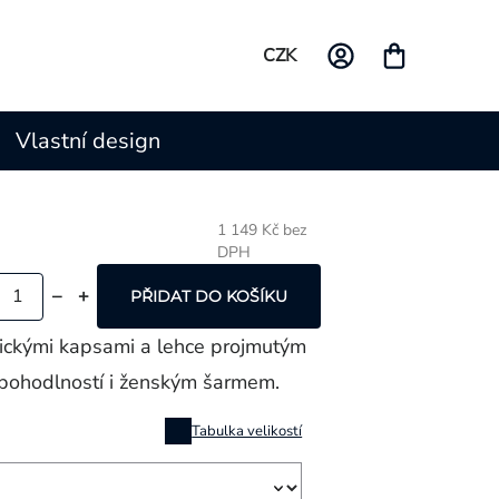
CZK
Vlastní design
1 149 Kč bez
DPH
Měrná
cena:
PŘIDAT DO KOŠÍKU
tickými kapsami a lehce projmutým
 pohodlností i ženským šarmem.
Tabulka velikostí