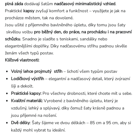
plná záda
dodávají šatům
nadčasový minimalistický vzhled
.
Praktické
kapsy
zvyšují komfort a funkčnost – využijete je jak na
procházce městem, tak na dovolené.
Jsou ušité z příjemného bavlněného úpletu, díky tomu jsou šaty
skvělou volbu
pro běžný den, do práce, na procházku i na pracovní
schůzku
.
Snadno je sladíte s teniskami, sandálky nebo
elegantnějšími doplňky. Díky nadčasovému střihu padnou skvěle
ženám všech typů postav.
Klíčové vlastnosti:
Volný lehce projmutý střih
– lichotí všem typům postav
Lodičkový výstřih
– elegantní a nadčasový detail, který zvýrazní
šíji a dekolt.
Praktické kapsy:
Pro všechny drobnosti, které chcete mít u sebe.
Kvalitní materiál:
Vyrobené z bavlněného úpletu, který je
vzdušný, lehký a splývavý, díky čemuž šaty krásně padnou a
jsou příjemné na nošení.
Dvě délky
: Šaty šijeme ve dvou délkách – 85 cm a 95 cm, aby si
každý mohl vybrat tu ideální.