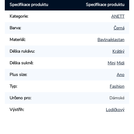
Specifikace produktu
Specifikace produktu
Kategorie
:
ANETT
Barva
:
Černá
Materiál
:
Bavlna/elastan
Délka rukávu
:
Krátký
Délka sukně
:
Mini
Midi
Plus size
:
Ano
Typ
:
Fashion
Určeno pro
:
Dámské
Výstřih
:
Lodičkový