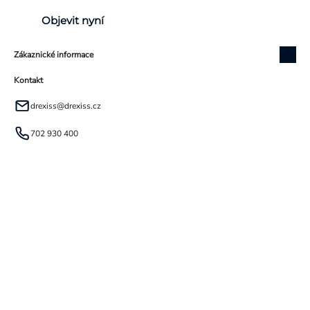
Objevit nyní
Zákaznické informace
Kontakt
drexiss
@
drexiss.cz
702 930 400