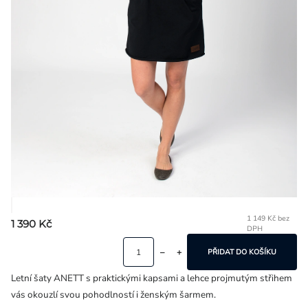
Přihlášení
1 149 Kč bez
1 390 Kč
DPH
Mě
ce
PŘIDAT DO KOŠÍKU
Letní šaty ANETT s praktickými kapsami a lehce projmutým střihem
vás okouzlí svou pohodlností i ženským šarmem.