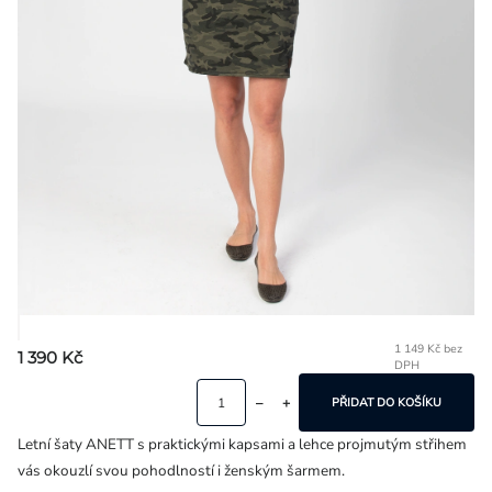
Přihlášení
1 149 Kč bez
1 390 Kč
DPH
Mě
ce
PŘIDAT DO KOŠÍKU
Letní šaty ANETT s praktickými kapsami a lehce projmutým střihem
vás okouzlí svou pohodlností i ženským šarmem.