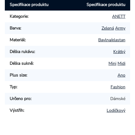
Specifikace produktu
Specifikace produktu
Kategorie
:
ANETT
Barva
:
Zelená
Army
Materiál
:
Bavlna/elastan
Délka rukávu
:
Krátký
Délka sukně
:
Mini
Midi
Plus size
:
Ano
Typ
:
Fashion
Určeno pro
:
Dámské
Výstřih
:
Lodičkový