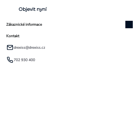
Objevit nyní
Zákaznické informace
Kontakt
drexiss
@
drexiss.cz
702 930 400