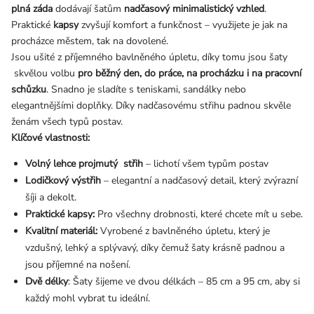
plná záda
dodávají šatům
nadčasový minimalistický vzhled
.
Praktické
kapsy
zvyšují komfort a funkčnost – využijete je jak na
procházce městem, tak na dovolené.
Jsou ušité z příjemného bavlněného úpletu, díky tomu jsou šaty
skvělou volbu
pro běžný den, do práce, na procházku i na pracovní
schůzku
.
Snadno je sladíte s teniskami, sandálky nebo
elegantnějšími doplňky. Díky nadčasovému střihu padnou skvěle
ženám všech typů postav.
Klíčové vlastnosti:
Volný lehce projmutý střih
– lichotí všem typům postav
Lodičkový výstřih
– elegantní a nadčasový detail, který zvýrazní
šíji a dekolt.
Praktické kapsy:
Pro všechny drobnosti, které chcete mít u sebe.
Kvalitní materiál:
Vyrobené z bavlněného úpletu, který je
vzdušný, lehký a splývavý, díky čemuž šaty krásně padnou a
jsou příjemné na nošení.
Dvě délky
: Šaty šijeme ve dvou délkách – 85 cm a 95 cm, aby si
každý mohl vybrat tu ideální.