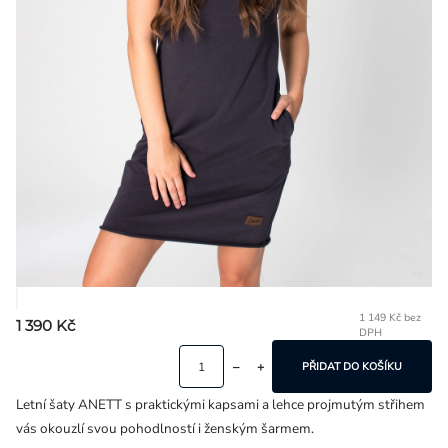
Přihlášení
1 149 Kč bez
1 390 Kč
DPH
Mě
ce
PŘIDAT DO KOŠÍKU
Letní šaty ANETT s praktickými kapsami a lehce projmutým střihem
vás okouzlí svou pohodlností i ženským šarmem.