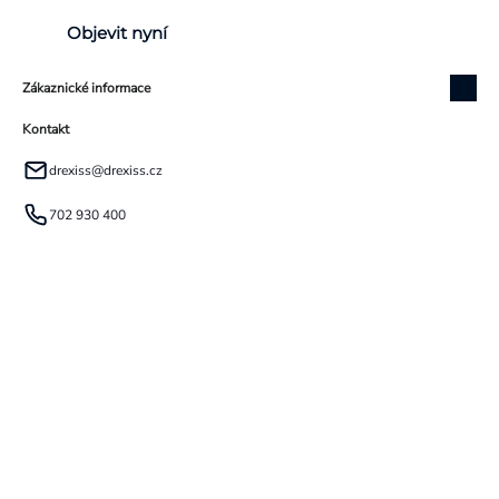
Objevit nyní
Zákaznické informace
Kontakt
drexiss
@
drexiss.cz
702 930 400