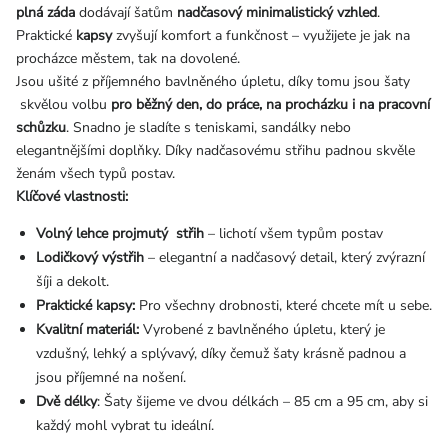
plná záda
dodávají šatům
nadčasový minimalistický vzhled
.
Praktické
kapsy
zvyšují komfort a funkčnost – využijete je jak na
procházce městem, tak na dovolené.
Jsou ušité z příjemného bavlněného úpletu, díky tomu jsou šaty
skvělou volbu
pro běžný den, do práce, na procházku i na pracovní
schůzku
.
Snadno je sladíte s teniskami, sandálky nebo
elegantnějšími doplňky. Díky nadčasovému střihu padnou skvěle
ženám všech typů postav.
Klíčové vlastnosti:
Volný lehce projmutý střih
– lichotí všem typům postav
Lodičkový výstřih
– elegantní a nadčasový detail, který zvýrazní
šíji a dekolt.
Praktické kapsy:
Pro všechny drobnosti, které chcete mít u sebe.
Kvalitní materiál:
Vyrobené z bavlněného úpletu, který je
vzdušný, lehký a splývavý, díky čemuž šaty krásně padnou a
jsou příjemné na nošení.
Dvě délky
: Šaty šijeme ve dvou délkách – 85 cm a 95 cm, aby si
každý mohl vybrat tu ideální.