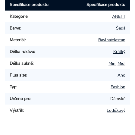
Specifikace produktu
Specifikace produktu
Kategorie
:
ANETT
Barva
:
Šedá
Materiál
:
Bavlna/elastan
Délka rukávu
:
Krátký
Délka sukně
:
Mini
Midi
Plus size
:
Ano
Typ
:
Fashion
Určeno pro
:
Dámské
Výstřih
:
Lodičkový