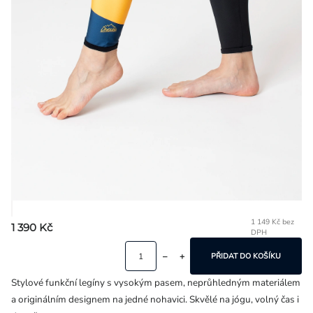
Přihlášení
1 149 Kč bez
1 390 Kč
DPH
Mě
ce
PŘIDAT DO KOŠÍKU
Stylové funkční legíny s vysokým pasem, neprůhledným materiálem
a originálním designem na jedné nohavici. Skvělé na jógu, volný čas i