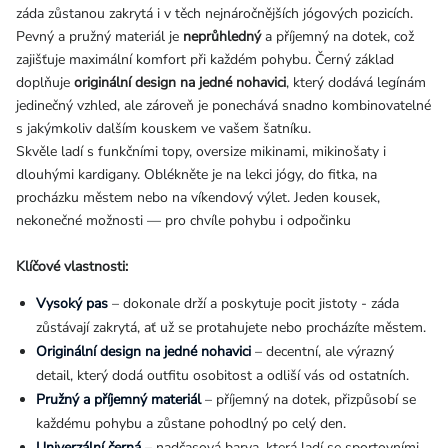
záda zůstanou zakrytá i v těch nejnáročnějších jógových pozicích.
Pevný a pružný materiál je
neprůhledný
a příjemný na dotek, což
zajišťuje maximální komfort při každém pohybu. Černý základ
doplňuje
originální design na jedné nohavici
, který dodává legínám
jedinečný vzhled, ale zároveň je ponechává snadno kombinovatelné
s jakýmkoliv dalším kouskem ve vašem šatníku.
Skvěle ladí s funkčními topy, oversize mikinami, mikinošaty i
dlouhými kardigany. Oblékněte je na lekci jógy, do fitka, na
procházku městem nebo na víkendový výlet. Jeden kousek,
nekonečné možnosti — pro chvíle pohybu i odpočinku
Klíčové vlastnosti:
Vysoký pas
– dokonale drží a poskytuje pocit jistoty - záda
zůstávají zakrytá, ať už se protahujete nebo procházíte městem.
Originální design na jedné nohavici
– decentní, ale výrazný
detail, který dodá outfitu osobitost a odliší vás od ostatních.
Pružný a příjemný materiál
– příjemný na dotek, přizpůsobí se
každému pohybu a zůstane pohodlný po celý den.
Univerzální černá
– nadčasová barva, která ladí se sportovními