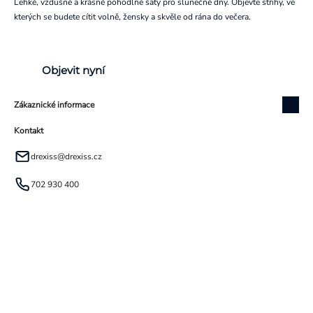
Lehké, vzdušné a krásně pohodlné šaty pro slunečné dny. Objevte střihy, ve
kterých se budete cítit volně, žensky a skvěle od rána do večera.
Objevit nyní
Zákaznické informace
Kontakt
drexiss
@
drexiss.cz
702 930 400