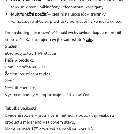
topy, mikinami, mikinošaty i elegantními kardigany.
Multifunkční použití
– ideální na lekce jógy, tréninky,
volnočasové aktivity, procházky po městě i víkendové výlety.
Do pásku legín je možné všít
naší vychytávku - kapsu
na mobil
nebo klíče. Kapsu objednávejte samostatně
zde
.
Složení:
86% polyester, 14% elastan
Péče o produkt:
Praní v pračce na 30°C.
Žehlení na střední teplotu.
Nebělit.
Nečistit chemicky.
Výrobce tkaniny nedoporučuje sušit v sušičce.
Tabulka velikostí:
Uvedené rozměry jsou v centimetrech a odpovídají velikosti
produktu měřeného v klidovém stavu.
Modelka měří 175 cm a má na sobě velikost XS.