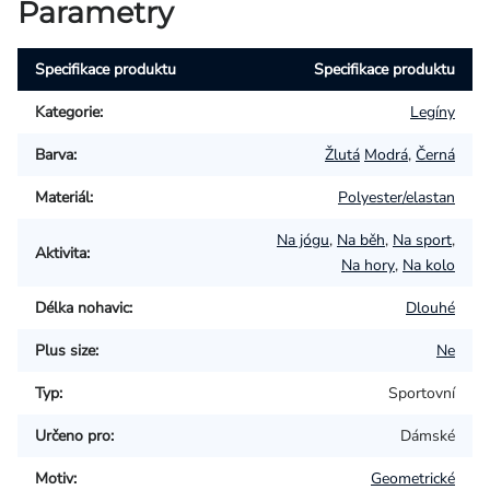
Parametry
Specifikace produktu
Specifikace produktu
Kategorie
:
Legíny
Barva
:
Žlutá
Modrá
,
Černá
Materiál
:
Polyester/elastan
Na jógu
,
Na běh
,
Na sport
,
Aktivita
:
Na hory
,
Na kolo
Délka nohavic
:
Dlouhé
Plus size
:
Ne
Typ
:
Sportovní
Určeno pro
:
Dámské
Motiv
:
Geometrické