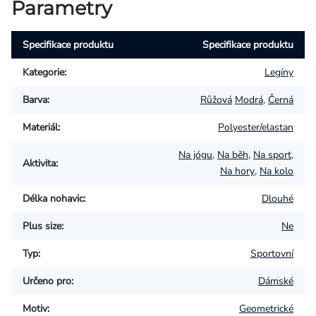
Parametry
Specifikace produktu
Specifikace produktu
Kategorie
:
Legíny
Barva
:
Růžová
Modrá
,
Černá
Materiál
:
Polyester/elastan
Na jógu
,
Na běh
,
Na sport
,
Aktivita
:
Na hory
,
Na kolo
Délka nohavic
:
Dlouhé
Plus size
:
Ne
Typ
:
Sportovní
Určeno pro
:
Dámské
Motiv
:
Geometrické