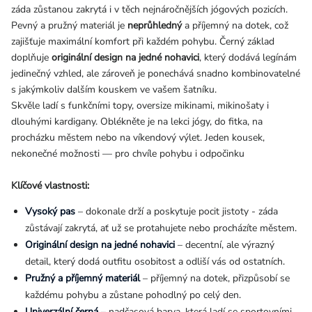
záda zůstanou zakrytá i v těch nejnáročnějších jógových pozicích.
Pevný a pružný materiál je
neprůhledný
a příjemný na dotek, což
zajišťuje maximální komfort při každém pohybu. Černý základ
doplňuje
originální design na jedné nohavici
, který dodává legínám
jedinečný vzhled, ale zároveň je ponechává snadno kombinovatelné
s jakýmkoliv dalším kouskem ve vašem šatníku.
Skvěle ladí s funkčními topy, oversize mikinami, mikinošaty i
dlouhými kardigany. Oblékněte je na lekci jógy, do fitka, na
procházku městem nebo na víkendový výlet. Jeden kousek,
nekonečné možnosti — pro chvíle pohybu i odpočinku
Klíčové vlastnosti:
Vysoký pas
– dokonale drží a poskytuje pocit jistoty - záda
zůstávají zakrytá, ať už se protahujete nebo procházíte městem.
Originální design na jedné nohavici
– decentní, ale výrazný
detail, který dodá outfitu osobitost a odliší vás od ostatních.
Pružný a příjemný materiál
– příjemný na dotek, přizpůsobí se
každému pohybu a zůstane pohodlný po celý den.
Univerzální černá
– nadčasová barva, která ladí se sportovními