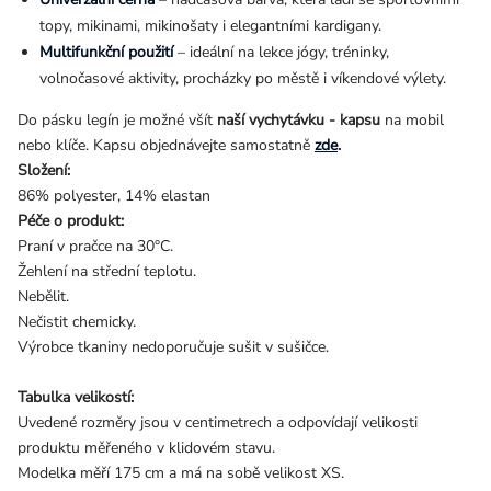
topy, mikinami, mikinošaty i elegantními kardigany.
Multifunkční použití
– ideální na lekce jógy, tréninky,
volnočasové aktivity, procházky po městě i víkendové výlety.
Do pásku legín je možné všít
naší vychytávku - kapsu
na mobil
nebo klíče. Kapsu objednávejte samostatně
zde
.
Složení:
86% polyester, 14% elastan
Péče o produkt:
Praní v pračce na 30°C.
Žehlení na střední teplotu.
Nebělit.
Nečistit chemicky.
Výrobce tkaniny nedoporučuje sušit v sušičce.
Tabulka velikostí:
Uvedené rozměry jsou v centimetrech a odpovídají velikosti
produktu měřeného v klidovém stavu.
Modelka měří 175 cm a má na sobě velikost XS.