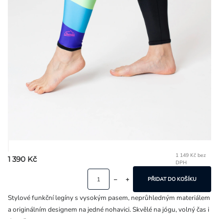
Přihlášení
1 149 Kč bez
1 390 Kč
DPH
Mě
ce
PŘIDAT DO KOŠÍKU
Stylové funkční legíny s vysokým pasem, neprůhledným materiálem
a originálním designem na jedné nohavici. Skvělé na jógu, volný čas i