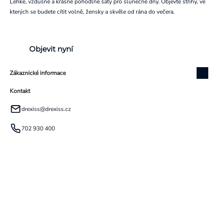
Lehké, vzdušné a krásně pohodlné šaty pro slunečné dny. Objevte střihy, ve
kterých se budete cítit volně, žensky a skvěle od rána do večera.
Objevit nyní
Zákaznické informace
Kontakt
drexiss
@
drexiss.cz
702 930 400