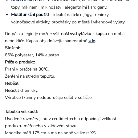
topy, mikinami, mikinošaty i elegantními kardigany.
Multifunkční použití
– ideální na lekce jógy, tréninky,
volnočasové aktivity, procházky po městě i víkendové výlety.
Do pásku legín je možné všít
naší vychytávku - kapsu
na mobil
nebo klíče. Kapsu objednávejte samostatně
zde
.
Složení:
86% polyester, 14% elastan
Péče o produkt:
Praní v pračce na 30°C.
Žehlení na střední teplotu.
Nebělit.
Nečistit chemicky.
Výrobce tkaniny nedoporučuje sušit v sušičce.
Tabulka velikostí:
Uvedené rozměry jsou v centimetrech a odpovídají velikosti
produktu měřeného v klidovém stavu.
Modelka měří 175 cm a má na sobě velikost XS.