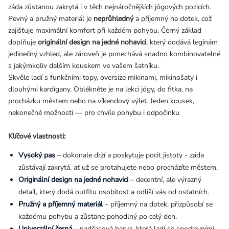
záda zůstanou zakrytá i v těch nejnáročnějších jógových pozicích.
Pevný a pružný materiál je
neprůhledný
a příjemný na dotek, což
zajišťuje maximální komfort při každém pohybu. Černý základ
doplňuje
originální design na jedné nohavici
, který dodává legínám
jedinečný vzhled, ale zároveň je ponechává snadno kombinovatelné
s jakýmkoliv dalším kouskem ve vašem šatníku.
Skvěle ladí s funkčními topy, oversize mikinami, mikinošaty i
dlouhými kardigany. Oblékněte je na lekci jógy, do fitka, na
procházku městem nebo na víkendový výlet. Jeden kousek,
nekonečné možnosti — pro chvíle pohybu i odpočinku
Klíčové vlastnosti:
Vysoký pas
– dokonale drží a poskytuje pocit jistoty - záda
zůstávají zakrytá, ať už se protahujete nebo procházíte městem.
Originální design na jedné nohavici
– decentní, ale výrazný
detail, který dodá outfitu osobitost a odliší vás od ostatních.
Pružný a příjemný materiál
– příjemný na dotek, přizpůsobí se
každému pohybu a zůstane pohodlný po celý den.
Univerzální černá
– nadčasová barva, která ladí se sportovními