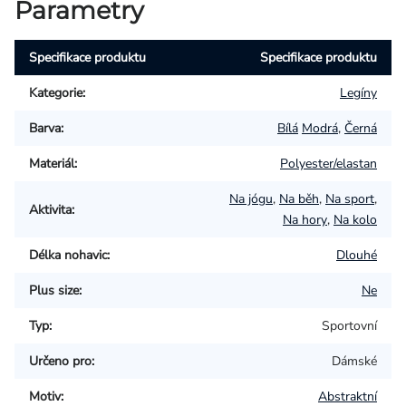
Parametry
Specifikace produktu
Specifikace produktu
Kategorie
:
Legíny
Barva
:
Bílá
Modrá
,
Černá
Materiál
:
Polyester/elastan
Na jógu
,
Na běh
,
Na sport
,
Aktivita
:
Na hory
,
Na kolo
Délka nohavic
:
Dlouhé
Plus size
:
Ne
Typ
:
Sportovní
Určeno pro
:
Dámské
Motiv
:
Abstraktní