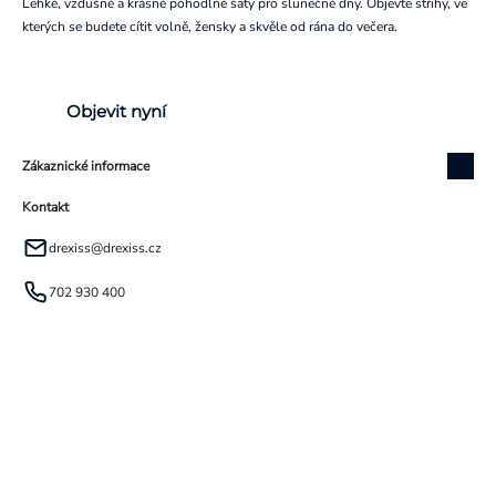
Lehké, vzdušné a krásně pohodlné šaty pro slunečné dny. Objevte střihy, ve
kterých se budete cítit volně, žensky a skvěle od rána do večera.
Objevit nyní
Zákaznické informace
Kontakt
drexiss
@
drexiss.cz
702 930 400