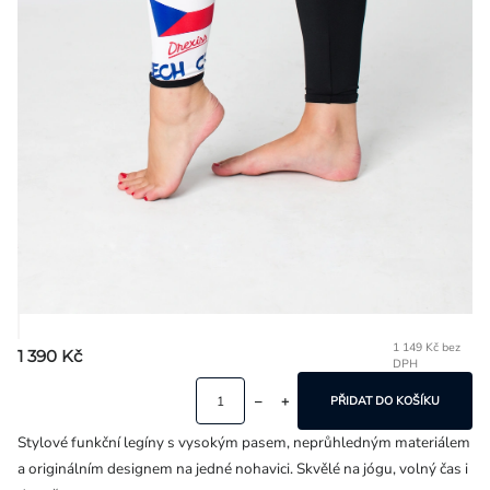
Přihlášení
1 149 Kč bez
1 390 Kč
DPH
Mě
ce
PŘIDAT DO KOŠÍKU
Stylové funkční legíny s vysokým pasem, neprůhledným materiálem
a originálním designem na jedné nohavici. Skvělé na jógu, volný čas i