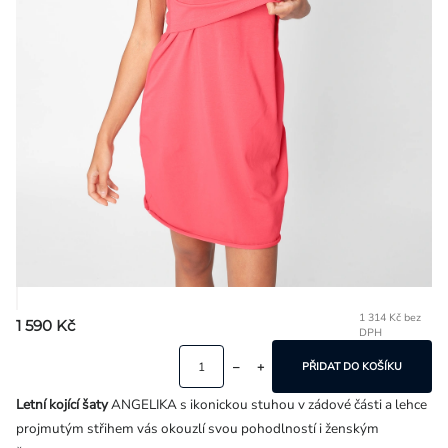
Přihlášení
1 314 Kč bez
1 590 Kč
DPH
Mě
ce
PŘIDAT DO KOŠÍKU
Letní kojící šaty
ANGELIKA s ikonickou stuhou v zádové části a lehce
projmutým střihem vás okouzlí svou pohodlností i ženským