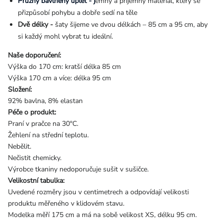
Pružný bavlněný úplet - j
emný a příjemný materiál, který se
přizpůsobí pohybu a dobře sedí na těle
Dvě délky -
š
aty šijeme ve dvou délkách – 85 cm a 95 cm, aby
si každý mohl vybrat tu ideální.
Naše doporučení:
Výška do 170 cm: kratší délka 85 cm
Výška 170 cm a více: délka 95 cm
Složení:
92% bavlna, 8% elastan
Péče o produkt:
Praní v pračce na 30°C.
Žehlení na střední teplotu.
Nebělit.
Nečistit chemicky.
Výrobce tkaniny nedoporučuje sušit v sušičce.
Velikostní tabulka:
Uvedené rozměry jsou v centimetrech a odpovídají velikosti
produktu měřeného v klidovém stavu.
Modelka měří 175 cm a má na sobě velikost XS, délku 95 cm.