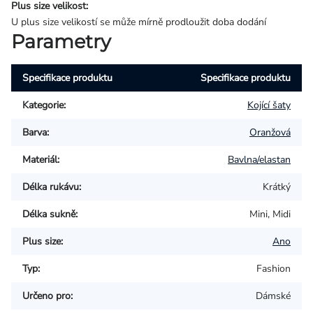
Plus size velikost:
U plus size velikostí se může mírně prodloužit doba dodání
Parametry
Specifikace produktu
Specifikace produktu
Kategorie
:
Kojící šaty
Barva
:
Oranžová
Materiál
:
Bavlna/elastan
Délka rukávu
:
Krátký
Délka sukně
:
Mini, Midi
Plus size
:
Ano
Typ
:
Fashion
Určeno pro
:
Dámské