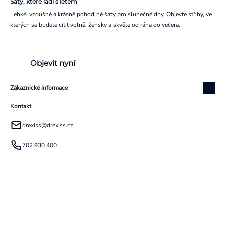
Šaty, které ladí s létem
Lehké, vzdušné a krásně pohodlné šaty pro slunečné dny. Objevte střihy, ve
kterých se budete cítit volně, žensky a skvěle od rána do večera.
Objevit nyní
Zákaznické informace
Kontakt
drexiss
@
drexiss.cz
702 930 400