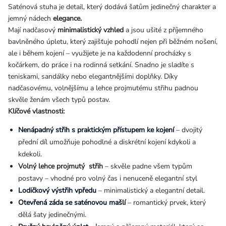
Saténová stuha je detail, který dodává šatům jedinečný charakter a
jemný nádech
elegance.
Mají nadčasový
minimalistický vzhled
a jsou ušité z příjemného
bavlněného úpletu, který zajišťuje pohodlí nejen při běžném nošení,
ale i během kojení – využijete je na každodenní procházky s
kočárkem, do práce i na rodinná setkání. Snadno je sladíte s
teniskami, sandálky nebo elegantnějšími doplňky. Díky
nadčasovému, volnějšímu a lehce projmutému střihu padnou
skvěle ženám všech typů postav.
Klíčové vlastnosti:
Nenápadný střih s praktickým přístupem ke kojení
– dvojitý
přední díl umožňuje pohodlné a diskrétní kojení kdykoli a
kdekoli.
Volný lehce projmutý střih
– skvěle padne všem typům
postavy – vhodné pro volný čas i nenuceně elegantní styl
Lodičkový výstřih vpředu
– minimalistický a elegantní detail.
Otevřená záda se saténovou mašlí
– romantický prvek, který
dělá šaty jedinečnými.