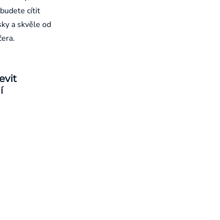
budete cítit
sky a skvěle od
čera.
evit
í