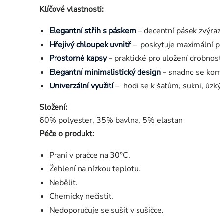
Klíčové vlastnosti:
Elegantní střih s páskem
– decentní pásek zvýrazn
Hřejivý chloupek uvnitř
– poskytuje maximální poh
Prostorné kapsy
– praktické pro uložení drobnost
Elegantní minimalistický design
– snadno se komb
Univerzální využití
– hodí se k šatům, sukni, úzký
Složení:
60% polyester, 35% bavlna, 5% elastan
Péče o produkt:
Praní v pračce na 30°C.
Žehlení na nízkou teplotu.
Nebělit.
Chemicky nečistit.
Nedoporučuje se sušit v sušičce.