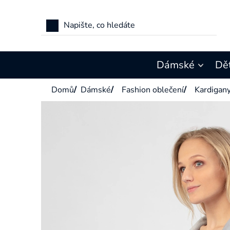
Přejít
na
obsah
Dámské
Dě
Domů
/
Dámské
/
Fashion oblečení
/
Kardigan