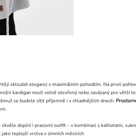
chtějí skloubit eleganci s maximálním pohodlím. Na první pohl
umožní kardigan nosit volně otevřený nebo zavázaný pro větší t
 němuž se budete cítit příjemně i v chladnějších dnech.
Prostorn
lem.
 skvěle doplní i pracovní outfit – v kombinaci s kalhotami, sukn
 jako teplejší vrstva v zimních měsících