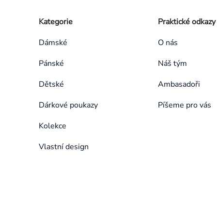
Zápatí
Přeskočit
Kategorie
Praktické odkazy
kategorie
Dámské
O nás
Pánské
Náš tým
Dětské
Ambasadoři
Dárkové poukazy
Píšeme pro vás
Kolekce
Vlastní design
Přeskočit
kategorie