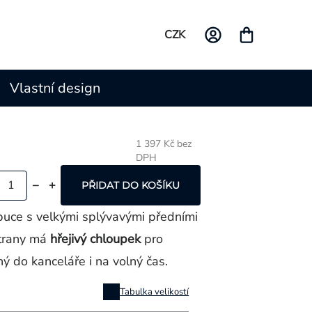
CZK
Vlastní design
1 397 Kč bez
DPH
Měrná
cena:
PŘIDAT DO KOŠÍKU
uce s velkými splývavými předními
strany má
hřejivý chloupek
pro
ý do kanceláře i na volný čas.
Tabulka velikostí