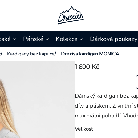
tské
Pánské
Kolekce
Dárkové poukazy
y
/
Kardigany bez kapuce
/
Drexiss kardigan MONICA
1 690 Kč
Dámský kardigan bez kap
díly a páskem. Z vnitřní 
maximální pohodlí. Vhodn
Velikost