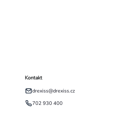
Kontakt
drexiss
@
drexiss.cz
702 930 400