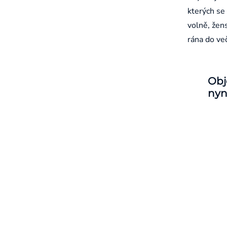
kterých se 
volně, žen
rána do ve
Obj
nyn