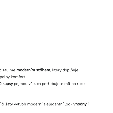
ed zaujme
moderním střihem
, který doplňuje
epelný komfort.
é kapsy
pojmou vše, co potřebujete mít po ruce –
í či šaty vytvoří moderní a elegantní look
vhodný i