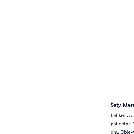
Šaty, kter
Lehké, vzd
pohodlné š
dny. Objevt