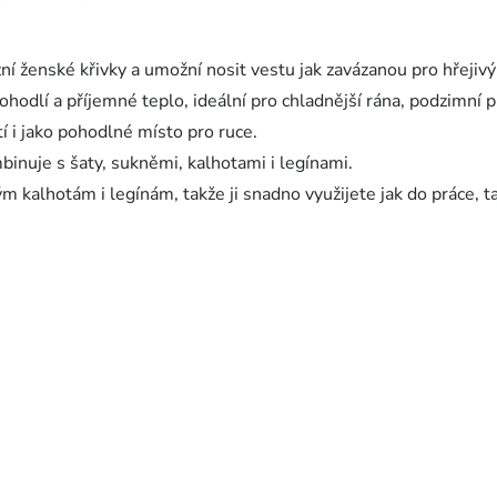
í ženské křivky a umožní nosit vestu jak zavázanou pro hřejivý 
odlí a příjemné teplo, ideální pro chladnější rána, podzimní pr
í i jako pohodlné místo pro ruce.
inuje s šaty, sukněmi, kalhotami i legínami.
m kalhotám i legínám, takže ji snadno využijete jak do práce, ta