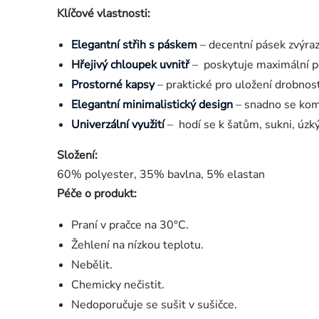
Klíčové vlastnosti:
Elegantní střih s páskem
– decentní pásek zvýrazn
Hřejivý chloupek uvnitř
– poskytuje maximální poh
Prostorné kapsy
– praktické pro uložení drobnost
Elegantní minimalistický design
– snadno se komb
Univerzální využití
– hodí se k šatům, sukni, úzký
Složení:
60% polyester, 35% bavlna, 5% elastan
Péče o produkt:
Praní v pračce na 30°C.
Žehlení na nízkou teplotu.
Nebělit.
Chemicky nečistit.
Nedoporučuje se sušit v sušičce.