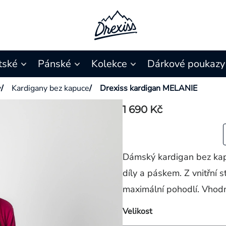
tské
Pánské
Kolekce
Dárkové poukazy
y
/
Kardigany bez kapuce
/
Drexiss kardigan MELANIE
1 690 Kč
Dámský kardigan bez kap
díly a páskem. Z vnitřní 
maximální pohodlí. Vhodn
Velikost