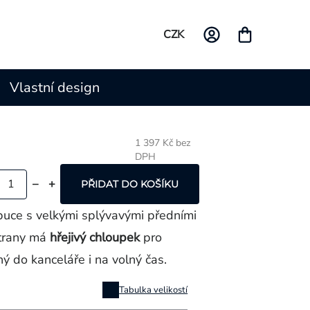
CZK
Vlastní design
1 397 Kč bez
DPH
Měrná
cena:
PŘIDAT DO KOŠÍKU
uce s velkými splývavými předními
strany má
hřejivý chloupek
pro
ý do kanceláře i na volný čas.
Tabulka velikostí