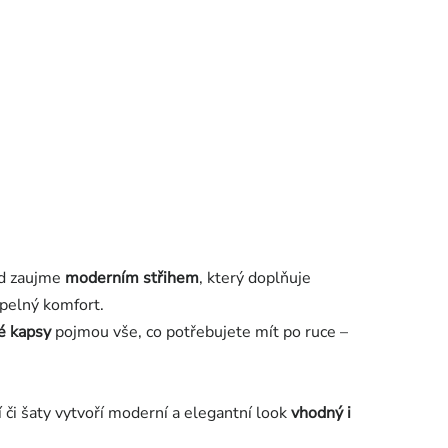
ed zaujme
moderním střihem
, který doplňuje
epelný komfort.
é kapsy
pojmou vše, co potřebujete mít po ruce –
í či šaty vytvoří moderní a elegantní look
vhodný i