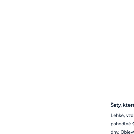
Šaty, kter
Lehké, vzd
pohodlné š
dny. Objevt