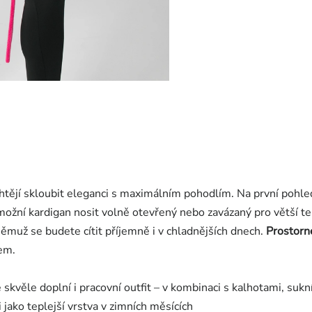
chtějí skloubit eleganci s maximálním pohodlím. Na první pohl
umožní kardigan nosit volně otevřený nebo zavázaný pro větší t
 němuž se budete cítit příjemně i v chladnějších dnech.
Prostorn
lem.
 skvěle doplní i pracovní outfit – v kombinaci s kalhotami, sukn
 jako teplejší vrstva v zimních měsících