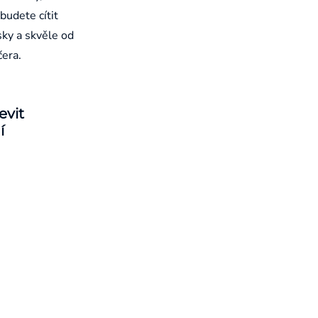
budete cítit
sky a skvěle od
čera.
evit
í