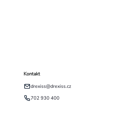
Kontakt
drexiss
@
drexiss.cz
702 930 400