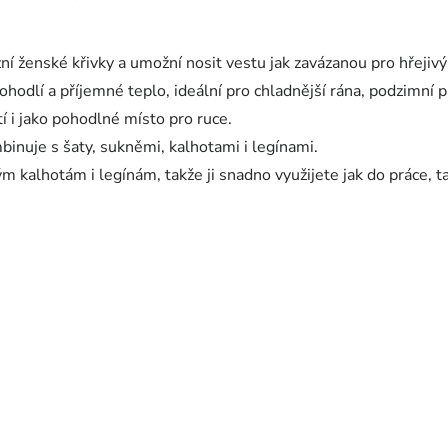
í ženské křivky a umožní nosit vestu jak zavázanou pro hřejivý 
odlí a příjemné teplo, ideální pro chladnější rána, podzimní pr
í i jako pohodlné místo pro ruce.
inuje s šaty, sukněmi, kalhotami i legínami.
m kalhotám i legínám, takže ji snadno využijete jak do práce, ta