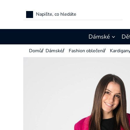
Přejít
na
obsah
Dámské
Dě
Domů
/
Dámské
/
Fashion oblečení
/
Kardigan