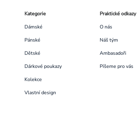
Zápatí
Přeskočit
Kategorie
Praktické odkazy
kategorie
Dámské
O nás
Pánské
Náš tým
Dětské
Ambasadoři
Dárkové poukazy
Píšeme pro vás
Kolekce
Vlastní design
Přeskočit
kategorie