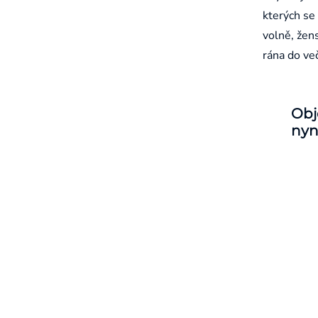
kterých se 
volně, žen
rána do ve
Obj
nyn