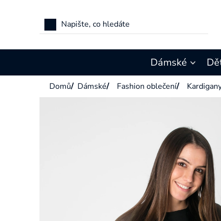
Přejít
na
obsah
Dámské
Dě
Domů
/
Dámské
/
Fashion oblečení
/
Kardigan