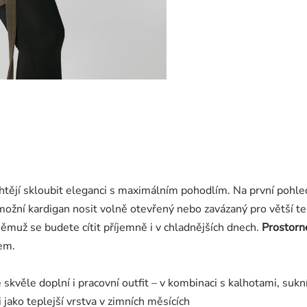
chtějí skloubit eleganci s maximálním pohodlím. Na první pohl
umožní kardigan nosit volně otevřený nebo zavázaný pro větší t
 němuž se budete cítit příjemně i v chladnějších dnech.
Prostorn
lem.
 skvěle doplní i pracovní outfit – v kombinaci s kalhotami, sukn
 jako teplejší vrstva v zimních měsících