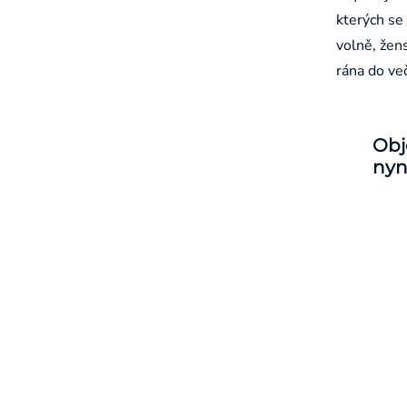
kterých se 
volně, žen
rána do ve
Obj
nyn