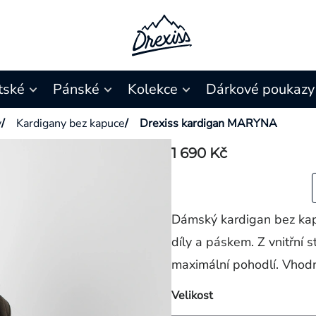
tské
Pánské
Kolekce
Dárkové poukazy
y
/
Kardigany bez kapuce
/
Drexiss kardigan MARYNA
1 690 Kč
Dámský kardigan bez kap
díly a páskem. Z vnitřní 
maximální pohodlí. Vhodn
Velikost