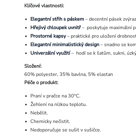
Klíčové vlastnosti:
Elegantní střih s páskem
– decentní pásek zvýrazn
Hřejivý chloupek uvnitř
– poskytuje maximální poh
Prostorné kapsy
– praktické pro uložení drobnost
Elegantní minimalistický design
– snadno se komb
Univerzální využití
– hodí se k šatům, sukni, úzký
Složení:
60% polyester, 35% bavlna, 5% elastan
Péče o produkt:
Praní v pračce na 30°C.
Žehlení na nízkou teplotu.
Nebělit.
Chemicky nečistit.
Nedoporučuje se sušit v sušičce.