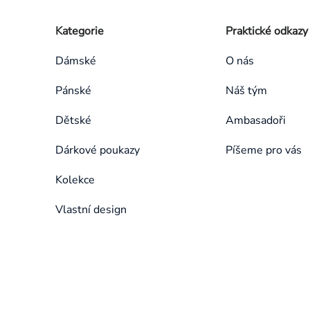
Zápatí
Přeskočit
Kategorie
Praktické odkazy
kategorie
Dámské
O nás
Pánské
Náš tým
Dětské
Ambasadoři
Dárkové poukazy
Píšeme pro vás
Kolekce
Vlastní design
Přeskočit
kategorie