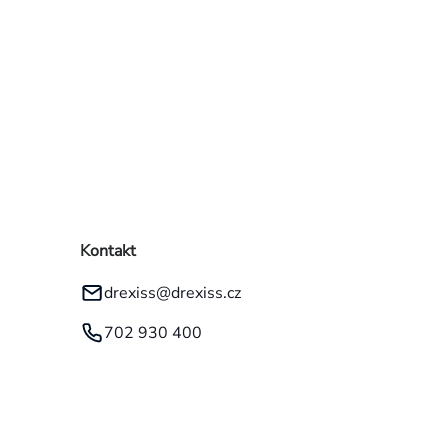
Kontakt
drexiss
@
drexiss.cz
702 930 400