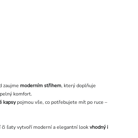
ed zaujme
moderním střihem
, který doplňuje
epelný komfort.
é kapsy
pojmou vše, co potřebujete mít po ruce –
í či šaty vytvoří moderní a elegantní look
vhodný i