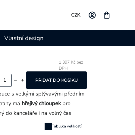
CZK
Vlastní design
1 397 Kč bez
DPH
Měrná
cena:
PŘIDAT DO KOŠÍKU
uce s velkými splývavými předními
strany má
hřejivý chloupek
pro
ý do kanceláře i na volný čas.
Tabulka velikostí