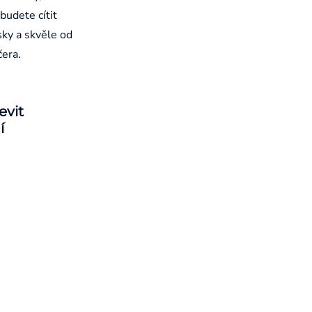
budete cítit
sky a skvěle od
čera.
evit
í