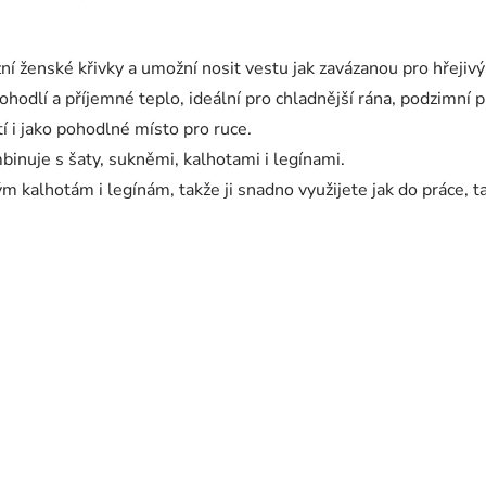
í ženské křivky a umožní nosit vestu jak zavázanou pro hřejivý 
odlí a příjemné teplo, ideální pro chladnější rána, podzimní pr
í i jako pohodlné místo pro ruce.
inuje s šaty, sukněmi, kalhotami i legínami.
m kalhotám i legínám, takže ji snadno využijete jak do práce, ta