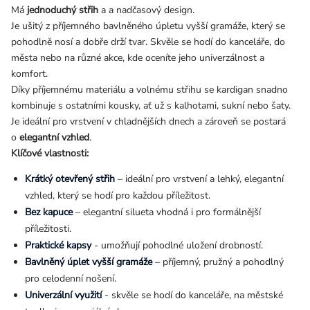
Má
jednoduchý střih
a a nadčasový design.
Je ušitý z příjemného bavlněného úpletu vyšší gramáže, který se
pohodlně nosí a dobře drží tvar. Skvěle se hodí do kanceláře, do
města nebo na různé akce, kde oceníte jeho univerzálnost a
komfort.
Díky příjemnému materiálu a volnému střihu se kardigan snadno
kombinuje s ostatními kousky, ať už s kalhotami, sukní nebo šaty.
Je ideální pro vrstvení v chladnějších dnech a zároveň se postará
o
elegantní vzhled
.
Klíčové vlastnosti:
Krátký otevřený střih
– ideální pro vrstvení a lehký, elegantní
vzhled, který se hodí pro každou příležitost.
Bez kapuce
– elegantní silueta vhodná i pro formálnější
příležitosti.
Praktické kapsy
- umožňují pohodlné uložení drobností.
Bavlněný úplet vyšší gramáže
– příjemný, pružný a pohodlný
pro celodenní nošení.
Univerzální využití
- skvěle se hodí do kanceláře, na městské