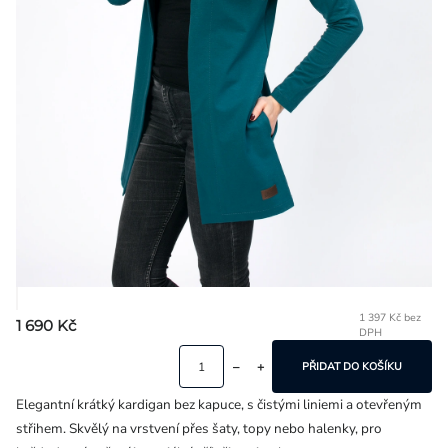
Přihlášení
1 397 Kč bez
1 690 Kč
DPH
Mě
ce
PŘIDAT DO KOŠÍKU
Elegantní krátký kardigan bez kapuce, s čistými liniemi a otevřeným
střihem. Skvělý na vrstvení přes šaty, topy nebo halenky, pro