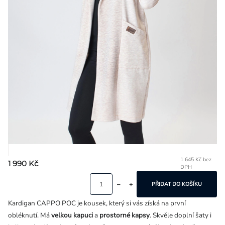
Přihlášení
1 645 Kč bez
1 990 Kč
DPH
Mě
ce
PŘIDAT DO KOŠÍKU
Kardigan CAPPO POC je kousek, který si vás získá na první
obléknutí. Má
velkou kapuci
a
prostorné kapsy
. Skvěle doplní šaty i