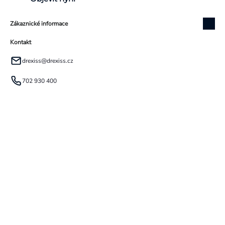
Zákaznické informace
Kontakt
drexiss
@
drexiss.cz
702 930 400