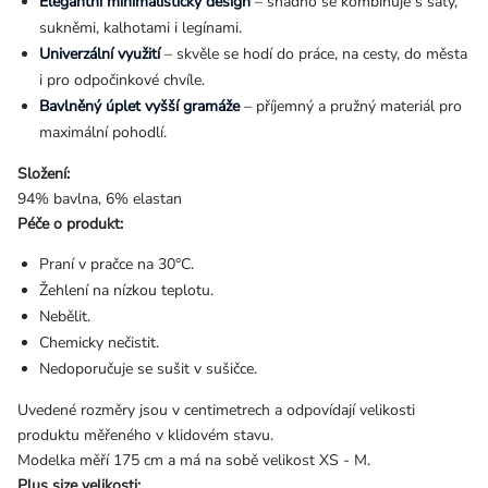
Elegantní minimalistický design
– snadno se kombinuje s šaty,
sukněmi, kalhotami i legínami.
Univerzální využití
– skvěle se hodí do práce, na cesty, do města
i pro odpočinkové chvíle.
Bavlněný úplet vyšší gramáže
– příjemný a pružný materiál pro
maximální pohodlí.
Složení:
94% bavlna, 6% elastan
Péče o produkt:
Praní v pračce na 30°C.
Žehlení na nízkou teplotu.
Nebělit.
Chemicky nečistit.
Nedoporučuje se sušit v sušičce.
Uvedené rozměry jsou v centimetrech a odpovídají velikosti
produktu měřeného v klidovém stavu.
Modelka měří 175 cm a má na sobě velikost XS - M.
Plus size velikosti: