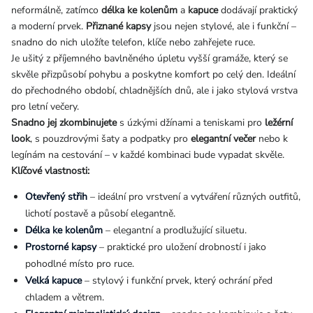
neformálně, zatímco
délka ke kolenům
a
kapuce
dodávají praktický
a moderní prvek.
Přiznané kapsy
jsou nejen stylové, ale i funkční –
snadno do nich uložíte telefon, klíče nebo zahřejete ruce.
Je ušitý z příjemného bavlněného úpletu vyšší gramáže, který se
skvěle přizpůsobí pohybu a poskytne komfort po celý den. Ideální
do přechodného období, chladnějších dnů, ale i jako stylová vrstva
pro letní večery.
Snadno jej zkombinujete
s
úzkými džínami a teniskami pro
ležérní
look
, s pouzdrovými šaty a podpatky pro
elegantní večer
nebo k
legínám na cestování – v každé kombinaci bude vypadat skvěle.
Klíčové vlastnosti:
Otevřený střih
– ideální pro vrstvení a vytváření různých outfitů,
lichotí postavě a působí elegantně.
Délka ke kolenům
– elegantní a prodlužující siluetu.
Prostorné kapsy
– praktické pro uložení drobností i jako
pohodlné místo pro ruce.
Velká kapuce
– stylový i funkční prvek, který ochrání před
chladem a větrem.