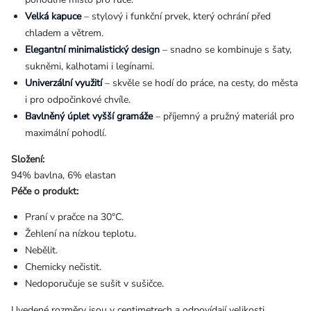
Velká kapuce
– stylový i funkční prvek, který ochrání před
chladem a větrem.
Elegantní minimalistický design
– snadno se kombinuje s šaty,
sukněmi, kalhotami i legínami.
Univerzální využití
– skvěle se hodí do práce, na cesty, do města
i pro odpočinkové chvíle.
Bavlněný úplet vyšší gramáže
– příjemný a pružný materiál pro
maximální pohodlí.
Složení:
94% bavlna, 6% elastan
Péče o produkt:
Praní v pračce na 30°C.
Žehlení na nízkou teplotu.
Nebělit.
Chemicky nečistit.
Nedoporučuje se sušit v sušičce.
Uvedené rozměry jsou v centimetrech a odpovídají velikosti