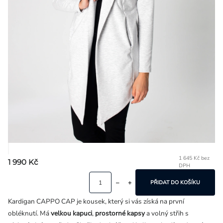
Přihlášení
1 645 Kč bez
1 990 Kč
DPH
Mě
ce
PŘIDAT DO KOŠÍKU
Kardigan CAPPO CAP je kousek, který si vás získá na první
obléknutí. Má
velkou kapuci
,
prostorné kapsy
a volný střih s