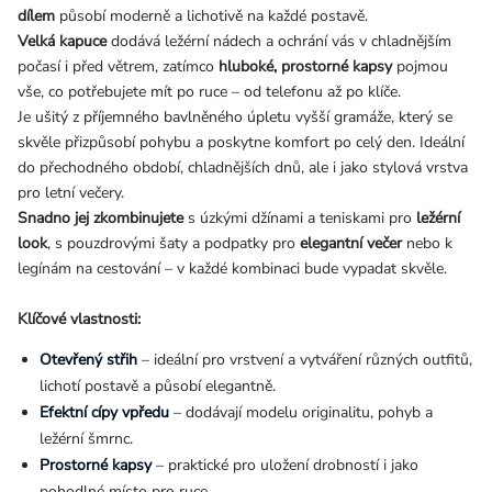
dílem
působí moderně a lichotivě na každé postavě.
Velká kapuce
dodává ležérní nádech a ochrání vás v chladnějším
počasí i před větrem, zatímco
hluboké, prostorné kapsy
pojmou
vše, co potřebujete mít po ruce – od telefonu až po klíče.
Je ušitý z příjemného bavlněného úpletu vyšší gramáže, který se
skvěle přizpůsobí pohybu a poskytne komfort po celý den. Ideální
do přechodného období, chladnějších dnů, ale i jako stylová vrstva
pro letní večery.
Snadno jej zkombinujete
s
úzkými džínami a teniskami pro
ležérní
look
, s pouzdrovými šaty a podpatky pro
elegantní večer
nebo k
legínám na cestování – v každé kombinaci bude vypadat skvěle.
Klíčové vlastnosti:
Otevřený střih
– ideální pro vrstvení a vytváření různých outfitů,
lichotí postavě a působí elegantně.
Efektní cípy vpředu
– dodávají modelu originalitu, pohyb a
ležérní šmrnc.
Prostorné kapsy
– praktické pro uložení drobností i jako
pohodlné místo pro ruce.