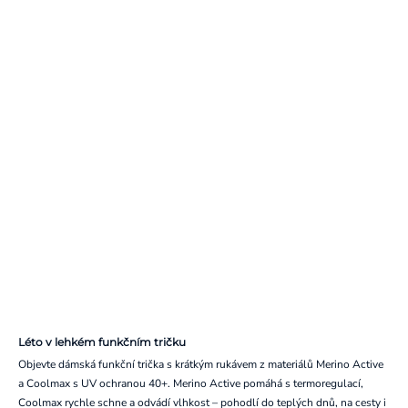
Léto v lehkém funkčním tričku
Objevte dámská funkční trička s krátkým rukávem z materiálů Merino Active
a Coolmax s UV ochranou 40+. Merino Active pomáhá s termoregulací,
Coolmax rychle schne a odvádí vlhkost – pohodlí do teplých dnů, na cesty i