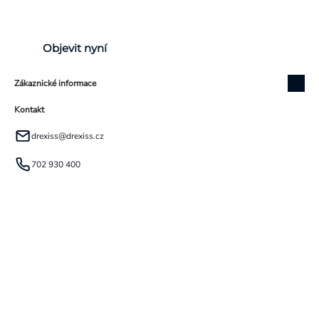
Objevit nyní
Zákaznické informace
Kontakt
drexiss
@
drexiss.cz
702 930 400