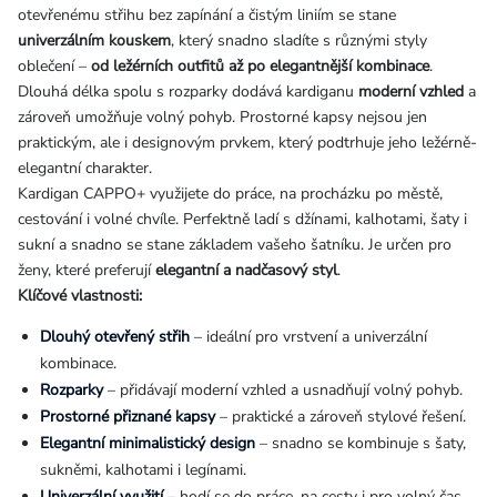
otevřenému střihu bez zapínání a čistým liniím se stane
univerzálním kouskem
, který snadno sladíte s různými styly
oblečení –
od ležérních outfitů až po elegantnější kombinace
.
Dlouhá délka spolu s rozparky dodává kardiganu
moderní vzhled
a
zároveň umožňuje volný pohyb. Prostorné kapsy nejsou jen
praktickým, ale i designovým prvkem, který podtrhuje jeho ležérně-
elegantní charakter.
Kardigan CAPPO+ využijete do práce, na procházku po městě,
cestování i volné chvíle. Perfektně ladí s džínami, kalhotami, šaty i
sukní a snadno se stane základem vašeho šatníku. Je určen pro
ženy, které preferují
elegantní a nadčasový styl
.
Klíčové vlastnosti:
D
louhý otevřený střih
– ideální pro vrstvení a univerzální
kombinace.
Rozparky
– přidávají moderní vzhled a usnadňují volný pohyb.
Prostorné přiznané kapsy
– praktické a zároveň stylové řešení.
Elegantní minimalistický design
– snadno se kombinuje s šaty,
sukněmi, kalhotami i legínami.
Univerzální využití
– hodí se do práce, na cesty i pro volný čas.