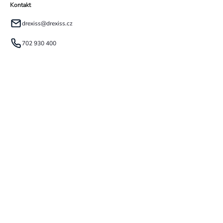
Kontakt
drexiss
@
drexiss.cz
702 930 400