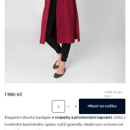
Přihlášení
1 645 Kč bez
1 990 Kč
DPH
Mě
ce
PŘIDAT DO KOŠÍKU
Elegantní dlouhý kardigan
s rozparky a prostornými kapsami
. Ušitý z
kvalitního bavlněného úpletu vyšší gramáže, ideální pro vrstvení od