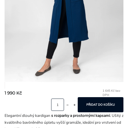
Přihlášení
1 645 Kč bez
1 990 Kč
DPH
Mě
ce
PŘIDAT DO KOŠÍKU
Elegantní dlouhý kardigan
s rozparky a prostornými kapsami
. Ušitý z
kvalitního bavlněného úpletu vyšší gramáže, ideální pro vrstvení od