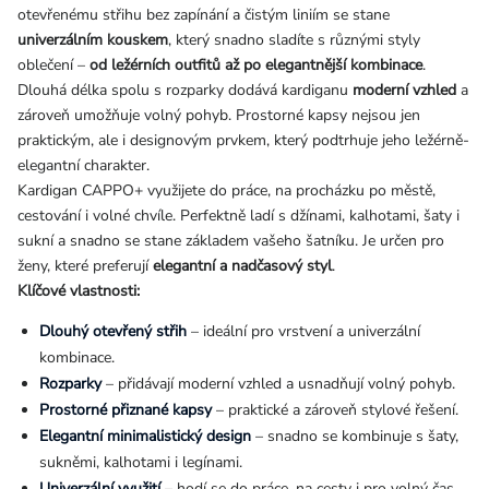
otevřenému střihu bez zapínání a čistým liniím se stane
univerzálním kouskem
, který snadno sladíte s různými styly
oblečení –
od ležérních outfitů až po elegantnější kombinace
.
Dlouhá délka spolu s rozparky dodává kardiganu
moderní vzhled
a
zároveň umožňuje volný pohyb. Prostorné kapsy nejsou jen
praktickým, ale i designovým prvkem, který podtrhuje jeho ležérně-
elegantní charakter.
Kardigan CAPPO+ využijete do práce, na procházku po městě,
cestování i volné chvíle. Perfektně ladí s džínami, kalhotami, šaty i
sukní a snadno se stane základem vašeho šatníku. Je určen pro
ženy, které preferují
elegantní a nadčasový styl
.
Klíčové vlastnosti:
D
louhý otevřený střih
– ideální pro vrstvení a univerzální
kombinace.
Rozparky
– přidávají moderní vzhled a usnadňují volný pohyb.
Prostorné přiznané kapsy
– praktické a zároveň stylové řešení.
Elegantní minimalistický design
– snadno se kombinuje s šaty,
sukněmi, kalhotami i legínami.
Univerzální využití
– hodí se do práce, na cesty i pro volný čas.