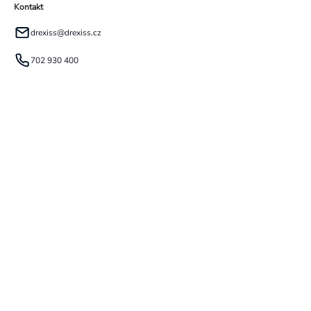
Kontakt
drexiss
@
drexiss.cz
702 930 400