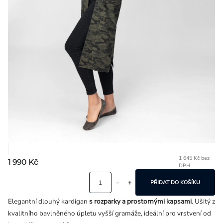
Přihlášení
1 645 Kč bez
1 990 Kč
DPH
Mě
ce
PŘIDAT DO KOŠÍKU
Elegantní dlouhý kardigan
s rozparky a prostornými kapsami
. Ušitý z
kvalitního bavlněného úpletu vyšší gramáže, ideální pro vrstvení od