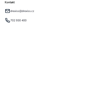
Kontakt
drexiss
@
drexiss.cz
702 930 400