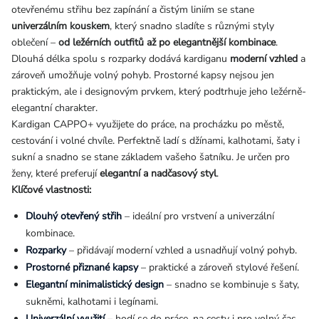
otevřenému střihu bez zapínání a čistým liniím se stane
univerzálním kouskem
, který snadno sladíte s různými styly
oblečení –
od ležérních outfitů až po elegantnější kombinace
.
Dlouhá délka spolu s rozparky dodává kardiganu
moderní vzhled
a
zároveň umožňuje volný pohyb. Prostorné kapsy nejsou jen
praktickým, ale i designovým prvkem, který podtrhuje jeho ležérně-
elegantní charakter.
Kardigan CAPPO+ využijete do práce, na procházku po městě,
cestování i volné chvíle. Perfektně ladí s džínami, kalhotami, šaty i
sukní a snadno se stane základem vašeho šatníku. Je určen pro
ženy, které preferují
elegantní a nadčasový styl
.
Klíčové vlastnosti:
D
louhý otevřený střih
– ideální pro vrstvení a univerzální
kombinace.
Rozparky
– přidávají moderní vzhled a usnadňují volný pohyb.
Prostorné přiznané kapsy
– praktické a zároveň stylové řešení.
Elegantní minimalistický design
– snadno se kombinuje s šaty,
sukněmi, kalhotami i legínami.
Univerzální využití
– hodí se do práce, na cesty i pro volný čas.