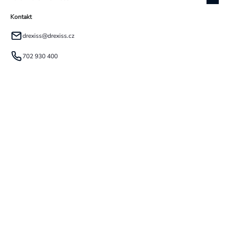
Kontakt
drexiss
@
drexiss.cz
702 930 400