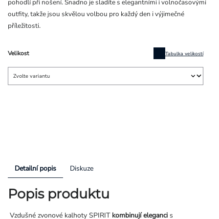
pohodlí při nošení. Snadno je sladíte s elegantními i volnočasovými
outfity, takže jsou skvělou volbou pro každý den i výjimečné
příležitosti.
Velikost
Tabulka velikostí
Detailní popis
Diskuze
Popis produktu
Vzdušné zvonové kalhoty SPIRIT
kombinují eleganci
s