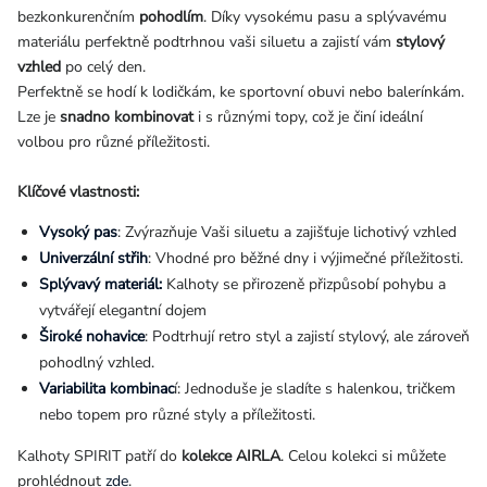
bezkonkurenčním
pohodlím
. Díky vysokému pasu a splývavému
materiálu perfektně podtrhnou vaši siluetu a zajistí vám
stylový
vzhled
po celý den.
Perfektně se hodí k lodičkám, ke sportovní obuvi nebo balerínkám.
Lze je
snadno kombinovat
i s různými topy, což je činí ideální
volbou pro různé příležitosti.
Klíčové vlastnosti:
Vysoký pas
: Zvýrazňuje Vaši siluetu a zajišťuje lichotivý vzhled
Univerzální střih
: Vhodné pro běžné dny i výjimečné příležitosti.
Splývavý materiál:
Kalhoty se přirozeně přizpůsobí pohybu a
vytvářejí elegantní dojem
Široké nohavice
:
Podtrhují retro styl a zajistí stylový, ale zároveň
pohodlný vzhled.
Variabilita kombinac
í: Jednoduše je sladíte s halenkou, tričkem
nebo topem pro různé styly a příležitosti.
Kalhoty SPIRIT patří do
kolekce AIRLA
. Celou kolekci si můžete
prohlédnout
zde
.