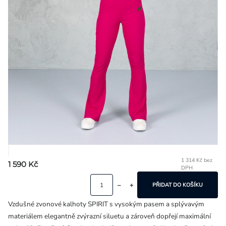
Přihlášení
1 314 Kč bez
1 590 Kč
DPH
Mě
ce
PŘIDAT DO KOŠÍKU
Vzdušné zvonové kalhoty SPIRIT s vysokým pasem a splývavým
materiálem elegantně zvýrazní siluetu a zároveň dopřejí maximální