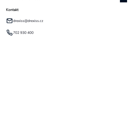
Kontakt
drexiss
@
drexiss.cz
702 930 400