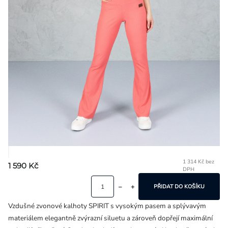
Přihlášení
1 314 Kč bez
1 590 Kč
DPH
Mě
ce
PŘIDAT DO KOŠÍKU
Vzdušné zvonové kalhoty SPIRIT s vysokým pasem a splývavým
materiálem elegantně zvýrazní siluetu a zároveň dopřejí maximální