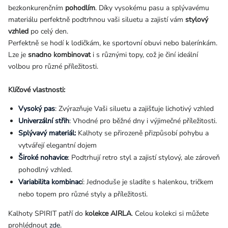
bezkonkurenčním
pohodlím
. Díky vysokému pasu a splývavému
materiálu perfektně podtrhnou vaši siluetu a zajistí vám
stylový
vzhled
po celý den.
Perfektně se hodí k lodičkám, ke sportovní obuvi nebo balerínkám.
Lze je
snadno kombinovat
i s různými topy, což je činí ideální
volbou pro různé příležitosti.
Klíčové vlastnosti:
Vysoký pas
: Zvýrazňuje Vaši siluetu a zajišťuje lichotivý vzhled
Univerzální střih
: Vhodné pro běžné dny i výjimečné příležitosti.
Splývavý materiál:
Kalhoty se přirozeně přizpůsobí pohybu a
vytvářejí elegantní dojem
Široké nohavice
:
Podtrhují retro styl a zajistí stylový, ale zároveň
pohodlný vzhled.
Variabilita kombinac
í: Jednoduše je sladíte s halenkou, tričkem
nebo topem pro různé styly a příležitosti.
Kalhoty SPIRIT patří do
kolekce AIRLA
. Celou kolekci si můžete
prohlédnout
zde
.