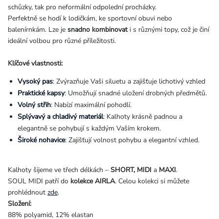
schůzky, tak pro neformální odpolední procházky.
Perfektně se hodí k lodičkám, ke sportovní obuvi nebo
balenírnkám. Lze je
snadno kombinovat
i s různými topy, což je činí
ideální volbou pro různé příležitosti.
Klíčové vlastnosti:
Vysoký pas
: Zvýrazňuje Vaši siluetu a zajišťuje lichotivý vzhled
Praktické kapsy
: Umožňují snadné uložení drobných předmětů.
Volný střih
:
Nabízí maximální pohodlí.
Splývavý a chladivý materiál
: Kalhoty krásně padnou a
elegantně se pohybují s každým Vaším krokem.
Široké nohavice
:
Zajišťují volnost pohybu a elegantní vzhled.
Kalhoty šijeme ve třech délkách –
SHORT, MIDI
a
MAXI
.
SOUL MIDI patří do
kolekce AIRLA
. Celou kolekci si můžete
prohlédnout
zde
.
Složení:
88% polyamid, 12% elastan