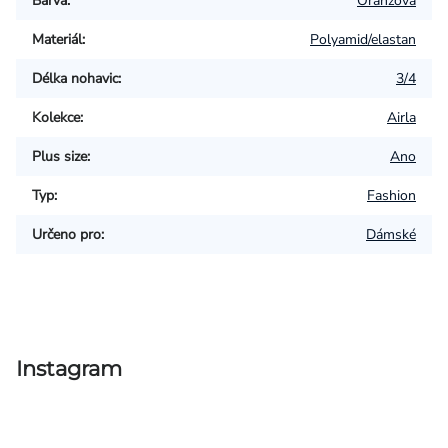
Barva
:
Oranžová
Materiál
:
Polyamid/elastan
Délka nohavic
:
3/4
Kolekce
:
Airla
Plus size
:
Ano
Typ
:
Fashion
Určeno pro
:
Dámské
Instagram