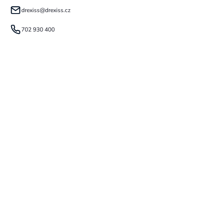
drexiss
@
drexiss.cz
702 930 400