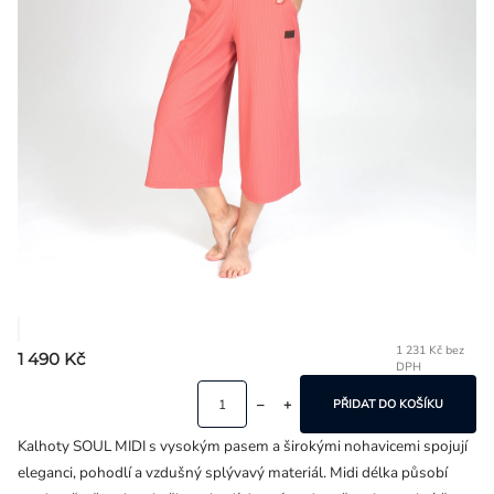
Přihlášení
1 231 Kč bez
1 490 Kč
DPH
Mě
ce
PŘIDAT DO KOŠÍKU
Kalhoty SOUL MIDI s vysokým pasem a širokými nohavicemi spojují
eleganci, pohodlí a vzdušný splývavý materiál. Midi délka působí