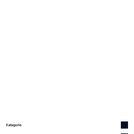
Zápatí
Kategorie