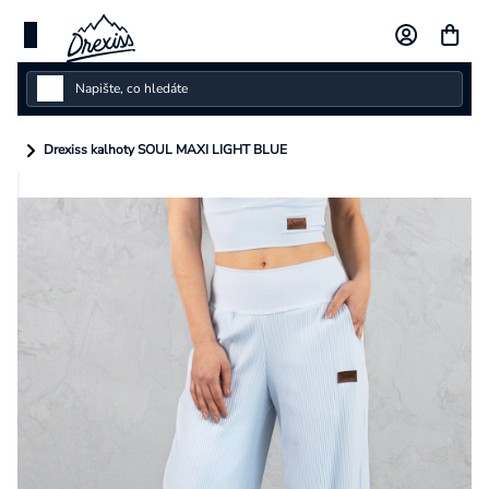
Přejít
na
obsah
Dámské
Drexiss kalhoty SOUL MAXI LIGHT BLUE
Dětské
Pánské
Kolekce
Dárkové poukazy
Vlastní design
Měna
(CZK)