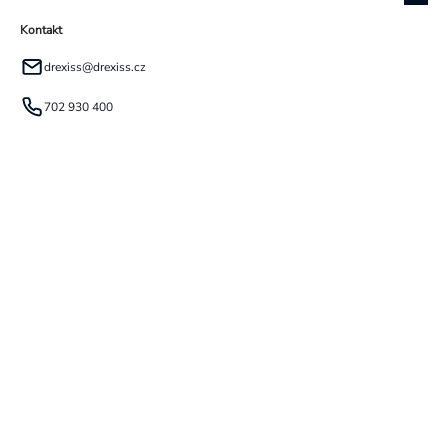
Kontakt
drexiss
@
drexiss.cz
702 930 400