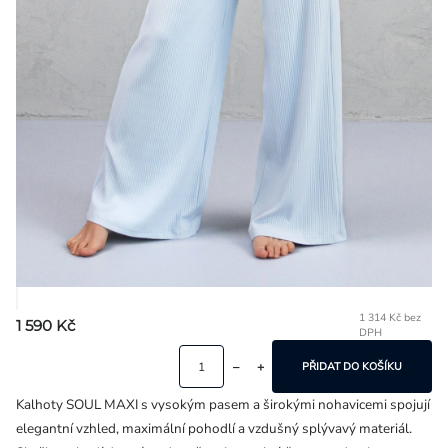
Přihlášení
1 314 Kč bez
1 590 Kč
DPH
Mě
ce
PŘIDAT DO KOŠÍKU
Kalhoty SOUL MAXI s vysokým pasem a širokými nohavicemi spojují
elegantní vzhled, maximální pohodlí a vzdušný splývavý materiál.