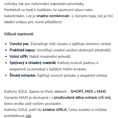
schůzky, tak pro neformální odpolední procházky.
Perfektně se hodí k lodičkám, ke sportovní obuvi nebo
balenírnkám. Lze je
snadno kombinovat
i s různými topy, což je činí
ideální volbou pro různé příležitosti.
Klíčové vlastnosti:
Vysoký pas
: Zvýrazňuje Vaši siluetu a zajišťuje lichotivý vzhled
Praktické kapsy
: Umožňují snadné uložení drobných předmětů.
Volný střih
:
Nabízí maximální pohodlí.
Splývavý a chladivý materiál
: Kalhoty krásně padnou a
elegantně se pohybují s každým Vaším krokem.
Široké nohavice
:
Zajišťují volnost pohybu a elegantní vzhled.
Kalhoty SOUL šijeme ve třech délkách –
SHORT, MIDI
a
MAXI
.
Varianta MAXI je dostupná i v
prodloužené délce nohavic (+5 cm)
,
která skvěle sedí vyšším postavám.
Kalhoty SOUL patří do
kolekce AIRLA
. Celou kolekci si můžete
prohlédnout
zde
.