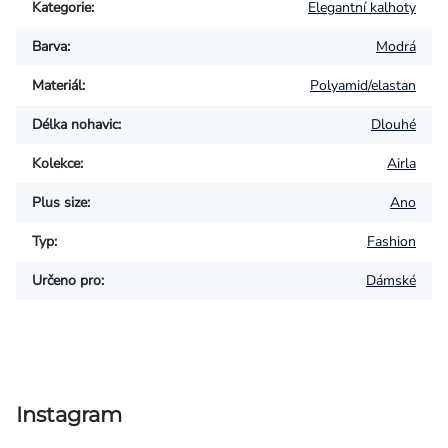
Kategorie
:
Elegantní kalhoty
Barva
:
Modrá
Materiál
:
Polyamid/elastan
Délka nohavic
:
Dlouhé
Kolekce
:
Airla
Plus size
:
Ano
Typ
:
Fashion
Určeno pro
:
Dámské
Instagram