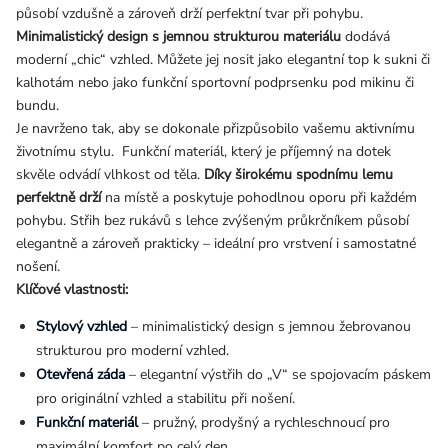
působí vzdušně a zároveň drží perfektní tvar při pohybu.
Minimalistický design s jemnou strukturou materiálu
dodává
moderní „chic“ vzhled. Můžete jej nosit jako elegantní top k sukni či
kalhotám nebo jako funkční sportovní podprsenku pod mikinu či
bundu.
Je navrženo tak, aby se dokonale přizpůsobilo vašemu aktivnímu
životnímu stylu. Funkční materiál, který je příjemný na dotek
skvěle odvádí vlhkost od těla.
Díky širokému spodnímu lemu
perfektně drží
na místě a poskytuje pohodlnou oporu při každém
pohybu. Střih bez rukávů s lehce zvýšeným průkrčníkem působí
elegantně a zároveň prakticky – ideální pro vrstvení i samostatné
nošení.
Klíčové vlastnosti:
Stylový vzhled
– minimalistický design s jemnou žebrovanou
strukturou pro moderní vzhled.
Otevřená záda
– elegantní výstřih do „V“ se spojovacím páskem
pro originální vzhled a stabilitu při nošení.
Funkční materiál
– pružný, prodyšný a rychleschnoucí pro
maximální komfort po celý den.