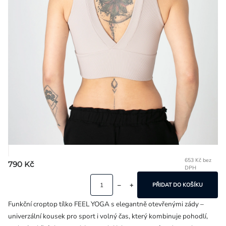
Přihlášení
653 Kč bez
790 Kč
DPH
Mě
ce
PŘIDAT DO KOŠÍKU
Funkční croptop tílko FEEL YOGA s elegantně otevřenými zády –
univerzální kousek pro sport i volný čas, který kombinuje pohodlí,