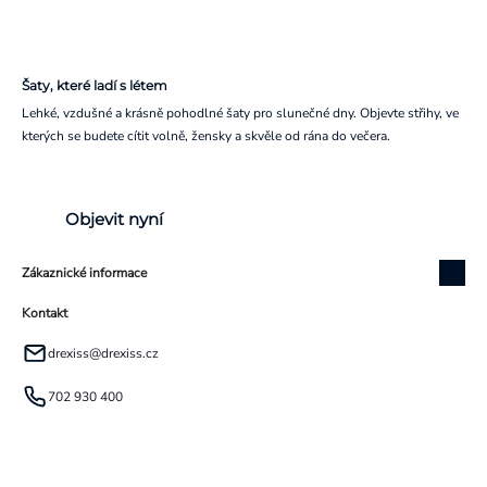
Šaty, které ladí s létem
Lehké, vzdušné a krásně pohodlné šaty pro slunečné dny. Objevte střihy, ve
kterých se budete cítit volně, žensky a skvěle od rána do večera.
Objevit nyní
Zákaznické informace
Kontakt
drexiss
@
drexiss.cz
702 930 400