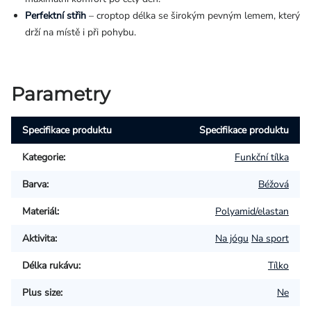
Perfektní střih
– croptop délka se širokým pevným lemem, který
drží na místě i při pohybu.
Parametry
Specifikace produktu
Specifikace produktu
Kategorie
:
Funkční tílka
Barva
:
Béžová
Materiál
:
Polyamid/elastan
Aktivita
:
Na jógu
Na sport
Délka rukávu
:
Tílko
Plus size
:
Ne