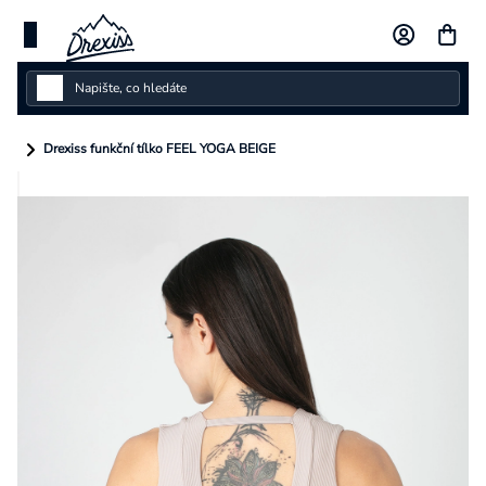
Přejít
na
obsah
Dámské
Drexiss funkční tílko FEEL YOGA BEIGE
Dětské
Pánské
Kolekce
Dárkové poukazy
Vlastní design
Měna
(CZK)