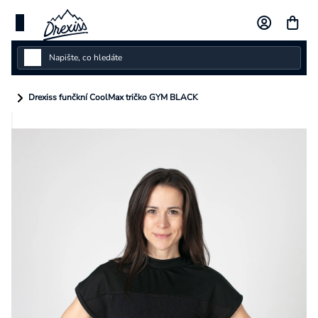
Přejít
na
obsah
Dámské
Drexiss funčkní CoolMax tričko GYM BLACK
Dětské
Pánské
Kolekce
Dárkové poukazy
Vlastní design
Měna
(CZK)