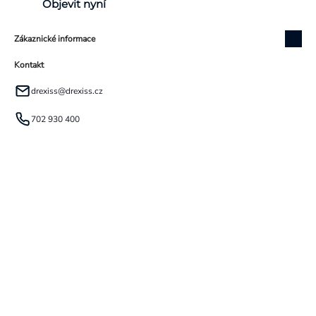
Objevit nyní
Zákaznické informace
Kontakt
drexiss
@
drexiss.cz
702 930 400