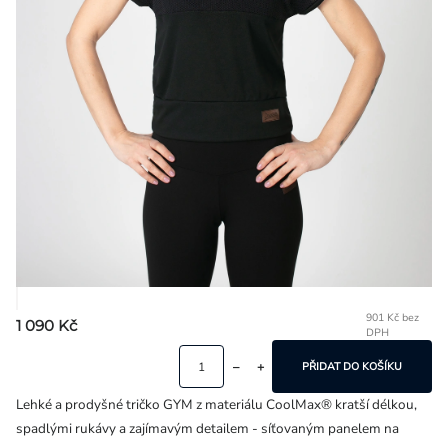
Přihlášení
901 Kč bez
1 090 Kč
DPH
Mě
ce
PŘIDAT DO KOŠÍKU
Lehké a prodyšné tričko GYM z materiálu CoolMax® kratší délkou,
spadlými rukávy a zajímavým detailem - síťovaným panelem na