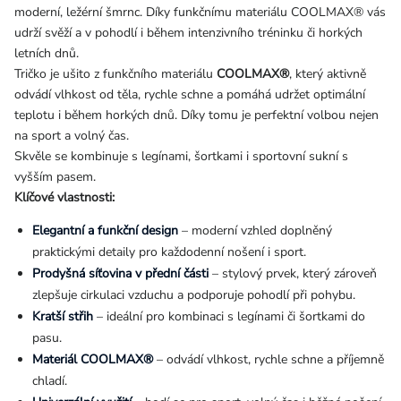
moderní, ležérní šmrnc. Díky funkčnímu materiálu COOLMAX® vás
udrží svěží a v pohodlí i během intenzivního tréninku či horkých
letních dnů.
Tričko je ušito z funkčního materiálu
COOLMAX®
, který aktivně
odvádí vlhkost od těla, rychle schne a pomáhá udržet optimální
teplotu i během horkých dnů. Díky tomu je perfektní volbou nejen
na sport a volný čas.
Skvěle se kombinuje s legínami, šortkami i sportovní sukní s
vyšším pasem.
Klíčové vlastnosti:
Elegantní a funkční design
– moderní vzhled doplněný
praktickými detaily pro každodenní nošení i sport.
Prodyšná síťovina v přední části
– stylový prvek, který zároveň
zlepšuje cirkulaci vzduchu a podporuje pohodlí při pohybu.
Kratší střih
– ideální pro kombinaci s legínami či šortkami do
pasu.
Materiál COOLMAX®
– odvádí vlhkost, rychle schne a příjemně
chladí.