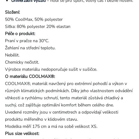
Univerzální využití
– hodí se pro sport, volný čas i běžné nošení.
Složení:
50% CoolMax, 50% polyester
Siťka:
80% polyester 20% elastan
Péče o produkt:
Praní v pračce na 30°C.
Žehlení na střední teplotu.
Nebělit.
Chemicky nečistit.
Výrobce materiálu nedoporučuje sušit v sušičce.
O materiálu COOLMAX®:
COOLMAX®, materiál navržený pro extrémní pohodlí a výkon v
různých klimatických podmínkách. Díky jeho vlastnostem odvádění
vlhkosti a rychlému schnutí, tento materiál zůstává chladivý a
suchý, což zajišťuje optimální komfort během celého dne.
Uvedené rozměry jsou v centimetrech a odpovídají velikosti
produktu měřeného v klidovém stavu.
Modelka měří 175 cm a má na sobě velikost XS.
Plus size velikost: