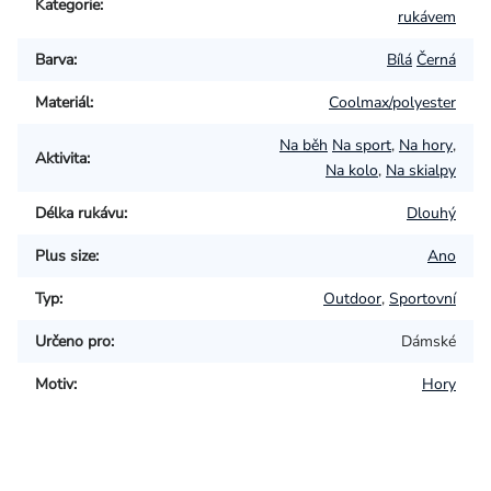
Kategorie
:
rukávem
Barva
:
Bílá
Černá
Materiál
:
Coolmax/polyester
Na běh
Na sport
,
Na hory
,
Aktivita
:
Na kolo
,
Na skialpy
Délka rukávu
:
Dlouhý
Plus size
:
Ano
Typ
:
Outdoor
,
Sportovní
Určeno pro
:
Dámské
Motiv
:
Hory