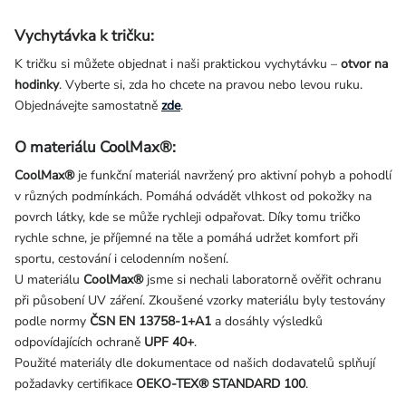
Vychytávka k tričku:
K tričku si můžete objednat i naši praktickou vychytávku –
otvor na
hodinky
. Vyberte si, zda ho chcete na pravou nebo levou ruku.
Objednávejte samostatně
zde
.
O materiálu CoolMax®:
CoolMax®
je funkční materiál navržený pro aktivní pohyb a pohodlí
v různých podmínkách. Pomáhá odvádět vlhkost od pokožky na
povrch látky, kde se může rychleji odpařovat. Díky tomu tričko
rychle schne, je příjemné na těle a pomáhá udržet komfort při
sportu, cestování i celodenním nošení.
U materiálu
CoolMax®
jsme si nechali laboratorně ověřit ochranu
při působení UV záření. Zkoušené vzorky materiálu byly testovány
podle normy
ČSN EN 13758-1+A1
a dosáhly výsledků
odpovídajících ochraně
UPF 40+
.
Použité materiály dle dokumentace od našich dodavatelů splňují
požadavky certifikace
OEKO-TEX® STANDARD 100
.