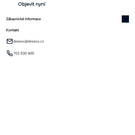
Objevit nyní
Zákaznické informace
Kontakt
drexiss
@
drexiss.cz
702 930 400