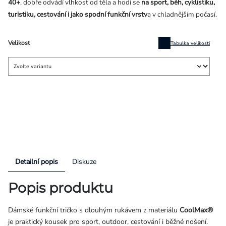
40+
, dobře odvádí vlhkost od těla a hodí se
na sport, běh, cyklistiku,
turistiku, cestování i jako spodní funkční vrstv
a v chladnějším počasí.
Velikost
Tabulka velikostí
Detailní popis
Diskuze
Popis produktu
Dámské funkční tričko s dlouhým rukávem z materiálu
CoolMax®
je praktický kousek pro sport, outdoor, cestování i běžné nošení.