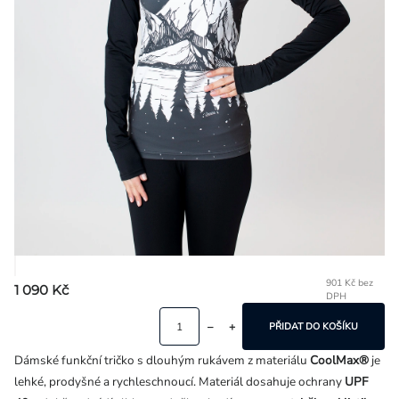
Přihlášení
901 Kč bez
1 090 Kč
DPH
Mě
ce
PŘIDAT DO KOŠÍKU
Dámské funkční tričko s dlouhým rukávem z materiálu
CoolMax®
je
lehké, prodyšné a rychleschnoucí. Materiál dosahuje ochrany
UPF