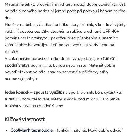
Materiál je lehký, prodyšný a rychleschnoucí, dobře odvádí vlhkost
od těla a pomáhá udržet příjemný pocit při pohybu i během celého
dne.
Hodí se na běh, cyklistiku, turistiku, hory, trénink, víkendové výlety
i aktivní dovolenou. Díky dlouhému rukávu a ochraně
UPF 40+
pomáhá chránit zakrytou pokožku před působením slunečního
záření, takže ho využijete i při pobytu venku, u vody nebo na
cestách.
V chladnějším počasí se tričko dobře využije také jako
funkční
spodní vrstva
pod mikinu, bundu nebo vestu. Materiál dobře
odvádí vlhkost od těla, snadno se vrství a přiléhavý střih
neomezuje pohyb.
Jeden kousek – spousta využití:
na sport, trénink, běh, cyklistiku,
turistiku, hory, cestování, výlety, k vodě, pod mikinu i jako lehká
funkční vrstva na chladnější dny.
Klíčové vlastnosti:
CoolMax® technologie
– funkční materiál, který dobře odvádí