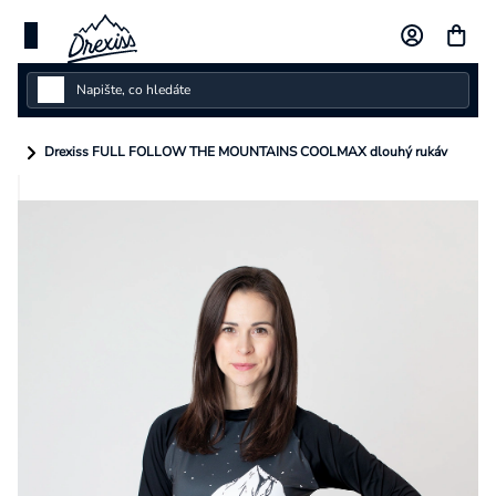
Přejít
na
obsah
Dámské
Drexiss FULL FOLLOW THE MOUNTAINS COOLMAX dlouhý rukáv
Dětské
Pánské
Kolekce
Dárkové poukazy
Vlastní design
Měna
(CZK)