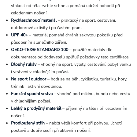
vlhkost od těla, rychle schne a pomáhá udržet pohodlí při
celodenním nošení.
Rychleschnoucí materiál
– praktický na sport, cestování,
outdoorové aktivity i po častém praní.
UPF 40+
– materiál pomáhá chránit zakrytou pokožku před
působením slunečního záření.
OEKO-TEX® STANDARD 100
– použité materiály dle
dokumentace od dodavatelů splňují požadavky této certifikace.
Dlouhý rukáv
– vhodný na sport, výlety, cestování, pobyt venku
i vrstvení v chladnějším počasí.
Na sport i outdoor
– hodí se na běh, cyklistiku, turistiku, hory,
trénink i aktivní dovolenou.
Funkční spodní vrstva
– vhodné pod mikinu, bundu nebo vestu
v chladnějším počasí.
Lehký a prodyšný materiál
– příjemný na těle i při celodenním
nošení.
Prodloužený střih
– nabízí větší komfort při pohybu, lichotí
postavě a dobře sedí i při aktivním nošení.