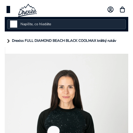
Přejít
na
obsah
Dámské
Drexiss FULL DIAMOND BEACH BLACK COOLMAX krátký rukáv
Dětské
Pánské
Kolekce
Dárkové poukazy
Vlastní design
Měna
(CZK)