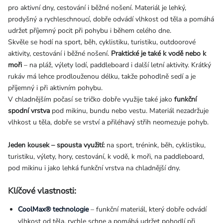
pro aktivní dny, cestování i běžné nošení. Materiál je lehký,
prodyšný a rychleschnoucí, dobře odvádí vlhkost od těla a pomáhá
udržet příjemný pocit při pohybu i během celého dne.
Skvěle se hodí na sport, běh, cyklistiku, turistiku, outdoorové
aktivity, cestování i běžné nošení.
Praktické je také k vodě nebo k
moři
– na pláž, výlety lodí, paddleboard i další letní aktivity. Krátký
rukáv má lehce prodlouženou délku, takže pohodlně sedí a je
příjemný i při aktivním pohybu.
V chladnějším počasí se tričko dobře využije také jako
funkční
spodní vrstva
pod mikinu, bundu nebo vestu. Materiál nezadržuje
vlhkost u těla, dobře se vrství a přiléhavý střih neomezuje pohyb.
Jeden kousek – spousta využití:
na sport, trénink, běh, cyklistiku,
turistiku, výlety, hory, cestování, k vodě, k moři, na paddleboard,
pod mikinu i jako lehká funkční vrstva na chladnější dny.
Klíčové vlastnosti:
CoolMax® technologie
– funkční materiál, který dobře odvádí
vlhkost od těla, rychle schne a pomáhá udržet pohodlí při