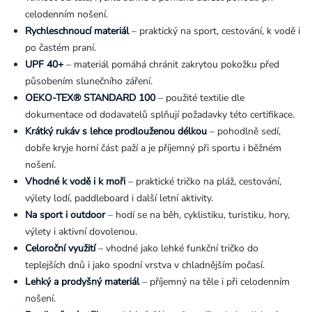
celodenním nošení.
Rychleschnoucí materiál
– praktický na sport, cestování, k vodě i
po častém praní.
UPF 40+
– materiál pomáhá chránit zakrytou pokožku před
působením slunečního záření.
OEKO-TEX® STANDARD 100
– použité textilie dle
dokumentace od dodavatelů splňují požadavky této certifikace.
Krátký rukáv s lehce prodlouženou délkou
– pohodlně sedí,
dobře kryje horní část paží a je příjemný při sportu i běžném
nošení.
Vhodné k vodě i k moři
– praktické tričko na pláž, cestování,
výlety lodí, paddleboard i další letní aktivity.
Na sport i outdoor
– hodí se na běh, cyklistiku, turistiku, hory,
výlety i aktivní dovolenou.
Celoroční využití
– vhodné jako lehké funkční tričko do
teplejších dnů i jako spodní vrstva v chladnějším počasí.
Lehký a prodyšný materiál
– příjemný na těle i při celodenním
nošení.