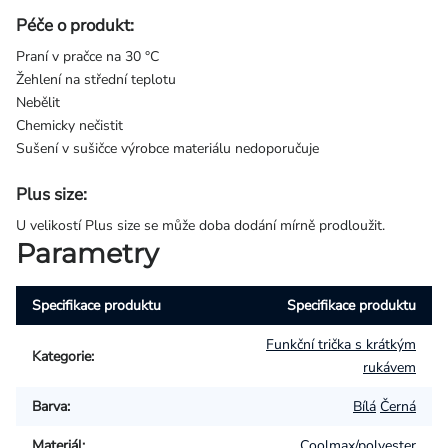
Péče o produkt:
Praní v pračce na 30 °C
Žehlení na střední teplotu
Nebělit
Chemicky nečistit
Sušení v sušičce výrobce materiálu nedoporučuje
Plus size:
U velikostí Plus size se může doba dodání mírně prodloužit.
Parametry
Specifikace produktu
Specifikace produktu
Funkční trička s krátkým
Kategorie
:
rukávem
Barva
:
Bílá
Černá
Materiál
:
Coolmax/polyester