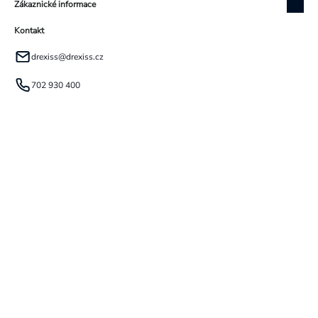
Zákaznické informace
Kontakt
drexiss
@
drexiss.cz
702 930 400