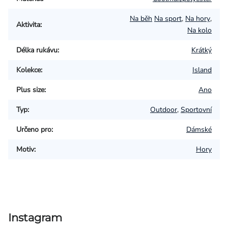
Na běh
Na sport
,
Na hory
,
Aktivita
:
Na kolo
Délka rukávu
:
Krátký
Kolekce
:
Island
Plus size
:
Ano
Typ
:
Outdoor
,
Sportovní
Určeno pro
:
Dámské
Motiv
:
Hory
Instagram