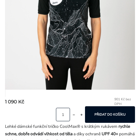
Přihlášení
901 Kč bez
1 090 Kč
DPH
Mě
ce
PŘIDAT DO KOŠÍKU
Lehké dámské funkční tričko CoolMax® s krátkým rukávem
rychle
schne, dobře odvádí vlhkost od těla
a díky ochraně
UPF 40+
pomáhá