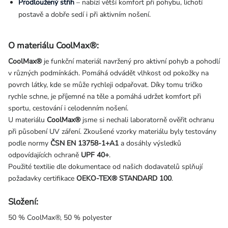
Prodloužený střih
– nabízí větší komfort při pohybu, lichotí
postavě a dobře sedí i při aktivním nošení.
O materiálu CoolMax®:
CoolMax®
je funkční materiál navržený pro aktivní pohyb a pohodlí
v různých podmínkách. Pomáhá odvádět vlhkost od pokožky na
povrch látky, kde se může rychleji odpařovat. Díky tomu tričko
rychle schne, je příjemné na těle a pomáhá udržet komfort při
sportu, cestování i celodenním nošení.
U materiálu
CoolMax®
jsme si nechali laboratorně ověřit ochranu
při působení UV záření. Zkoušené vzorky materiálu byly testovány
podle normy
ČSN EN 13758-1+A1
a dosáhly výsledků
odpovídajících ochraně
UPF 40+
.
Použité textilie dle dokumentace od našich dodavatelů splňují
požadavky certifikace
OEKO-TEX® STANDARD 100
.
Složení:
50 % CoolMax®, 50 % polyester