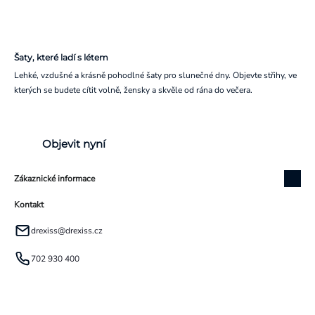
Šaty, které ladí s létem
Lehké, vzdušné a krásně pohodlné šaty pro slunečné dny. Objevte střihy, ve
kterých se budete cítit volně, žensky a skvěle od rána do večera.
Objevit nyní
Zákaznické informace
Kontakt
drexiss
@
drexiss.cz
702 930 400