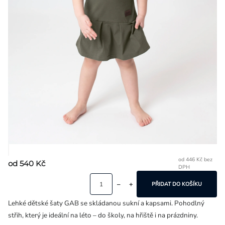
Přihlášení
od
446 Kč
bez
od
540 Kč
DPH
Mě
ce
PŘIDAT DO KOŠÍKU
Lehké dětské šaty GAB se skládanou sukní a kapsami. Pohodlný
střih, který je ideální na léto – do školy, na hřiště i na prázdniny.