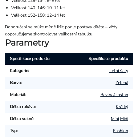
Velikost 128–134: 8–9 let
Velikost 140–146: 10–11 let
Velikost 152–158: 12–14 let
Doporučení se může mírně lišit podle postavy dítěte – vždy
doporučujeme zkontrolovat velikostní tabulku.
Parametry
Specifikace produktu
Specifikace produktu
Kategorie
:
Letní šaty
Barva
:
Zelená
Materiál
:
Bavlna/elastan
Délka rukávu
:
Krátký
Délka sukně
:
Mini
Midi
Typ
:
Fashion