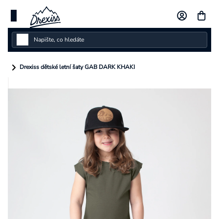
Přejít
na
obsah
Dámské
Drexiss dětské letní šaty GAB DARK KHAKI
Dětské
Pánské
Kolekce
Dárkové poukazy
Vlastní design
Měna
(CZK)