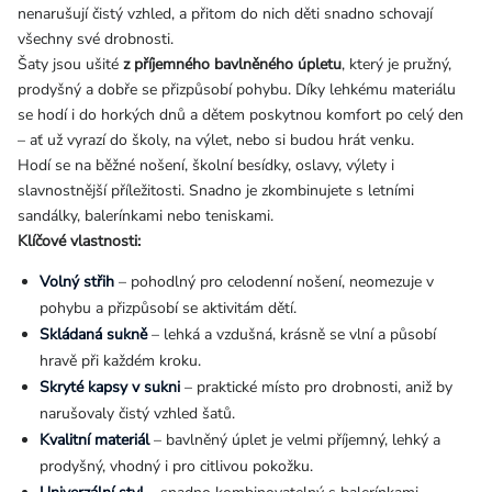
nenarušují čistý vzhled, a přitom do nich děti snadno schovají
všechny své drobnosti.
Šaty jsou ušité
z příjemného bavlněného úpletu
, který je pružný,
prodyšný a dobře se přizpůsobí pohybu. Díky lehkému materiálu
se hodí i do horkých dnů a dětem poskytnou komfort po celý den
– ať už vyrazí do školy, na výlet, nebo si budou hrát venku.
Hodí se na běžné nošení, školní besídky, oslavy, výlety i
slavnostnější příležitosti. Snadno je zkombinujete s letními
sandálky, balerínkami nebo teniskami.
Klíčové vlastnosti:
Volný střih
– pohodlný pro celodenní nošení, neomezuje v
pohybu a přizpůsobí se aktivitám dětí.
Skládaná sukně
– lehká a vzdušná, krásně se vlní a působí
hravě při každém kroku.
Skryté kapsy v sukni
– praktické místo pro drobnosti, aniž by
narušovaly čistý vzhled šatů.
Kvalitní materiál
– bavlněný úplet je velmi příjemný, lehký a
prodyšný, vhodný i pro citlivou pokožku.