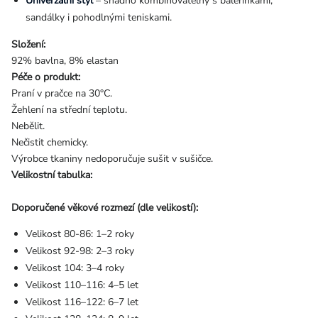
Univerzální styl
– snadno kombinovatelný s balerínkami,
sandálky i pohodlnými teniskami.
Složení:
92% bavlna, 8% elastan
Péče o produkt:
Praní v pračce na 30°C.
Žehlení na střední teplotu.
Nebělit.
Nečistit chemicky.
Výrobce tkaniny nedoporučuje sušit v sušičce.
Velikostní tabulka:
Doporučené věkové rozmezí (dle velikostí):
Velikost 80-86: 1–2 roky
Velikost 92-98: 2–3 roky
Velikost 104: 3–4 roky
Velikost 110–116: 4–5 let
Velikost 116–122: 6–7 let