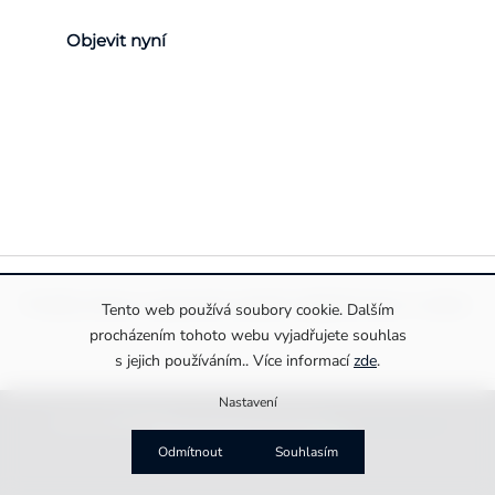
Objevit nyní
Pravidla ochrany a zpracování osobních údajů
Informace o cookies
Tento web používá soubory cookie. Dalším
procházením tohoto webu vyjadřujete souhlas
s jejich používáním.. Více informací
zde
.
Nastavení
Copyright 2026
Drexiss s.r.o.
. Všechna práva vyhrazena.
Upravit nastavení cookies
Vytvořila
MirandaMedia Group s.r.o.
Odmítnout
Souhlasím
na platformě
Shoptet Premium