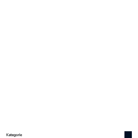
Zápatí
Kategorie