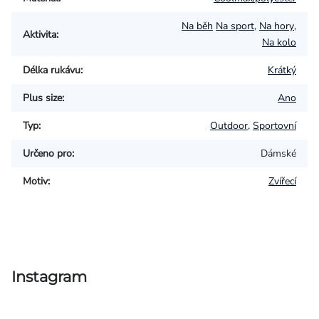
Na běh
Na sport
,
Na hory
,
Aktivita
:
Na kolo
Délka rukávu
:
Krátký
Plus size
:
Ano
Typ
:
Outdoor
,
Sportovní
Určeno pro
:
Dámské
Motiv
:
Zvířecí
Instagram