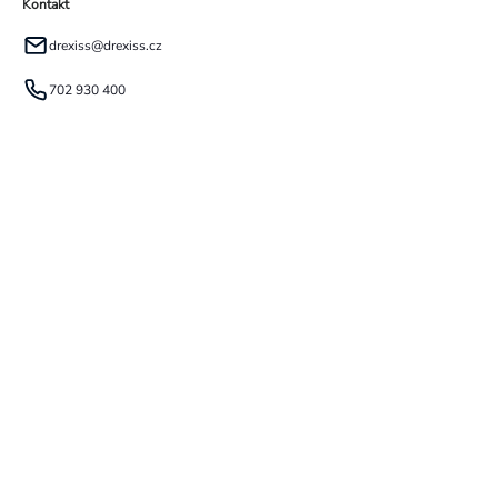
Kontakt
drexiss
@
drexiss.cz
702 930 400