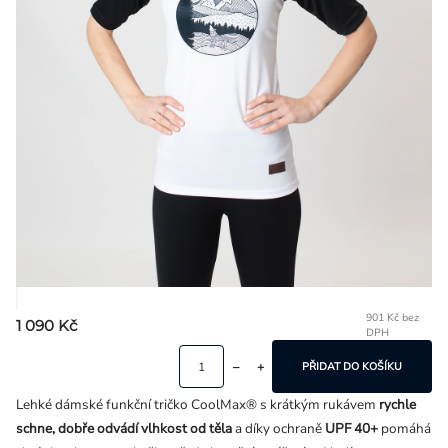
Přihlášení
901 Kč bez
1 090 Kč
DPH
Mě
ce
PŘIDAT DO KOŠÍKU
Lehké dámské funkční tričko CoolMax® s krátkým rukávem
rychle
schne, dobře odvádí vlhkost od těla
a díky ochraně
UPF 40+
pomáhá