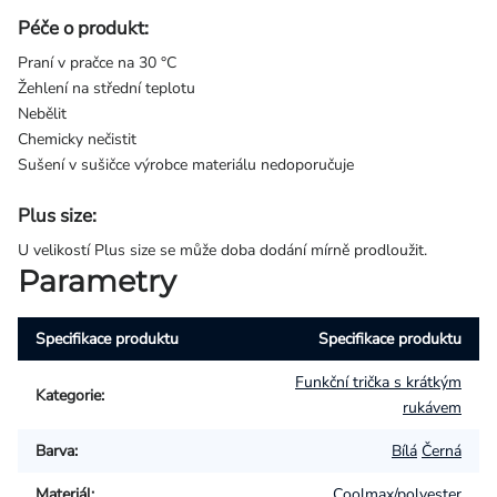
Péče o produkt:
Praní v pračce na 30 °C
Žehlení na střední teplotu
Nebělit
Chemicky nečistit
Sušení v sušičce výrobce materiálu nedoporučuje
Plus size:
U velikostí Plus size se může doba dodání mírně prodloužit.
Parametry
Specifikace produktu
Specifikace produktu
Funkční trička s krátkým
Kategorie
:
rukávem
Barva
:
Bílá
Černá
Materiál
:
Coolmax/polyester