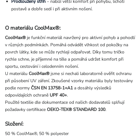
Prodloužený střih
– nabízí větší komfort při pohybu, lichotí
postavě a dobře sedí i při aktivním nošení.
O materiálu CoolMax®:
CoolMax®
je funkční materiál navržený pro aktivní pohyb a pohodlí
v různých podmínkách. Pomáhá odvádět vlhkost od pokožky na
povrch látky, kde se může rychleji odpařovat. Díky tomu tričko
rychle schne, je příjemné na těle a pomáhá udržet komfort při
sportu, cestování i celodenním nošení.
U materiálu
CoolMax®
jsme si nechali laboratorně ověřit ochranu
při působení UV záření. Zkoušené vzorky materiálu byly testovány
podle normy
ČSN EN 13758-1+A1
a dosáhly výsledků
odpovídajících ochraně
UPF 40+
.
Použité textilie dle dokumentace od našich dodavatelů splňují
požadavky certifikace
OEKO-TEX® STANDARD 100
.
Složení:
50 % CoolMax®, 50 % polyester