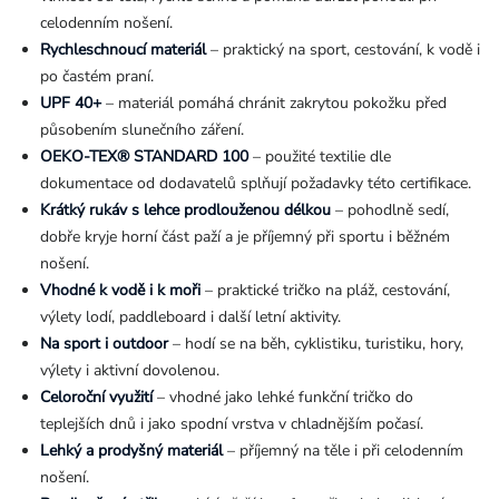
celodenním nošení.
Rychleschnoucí materiál
– praktický na sport, cestování, k vodě i
po častém praní.
UPF 40+
– materiál pomáhá chránit zakrytou pokožku před
působením slunečního záření.
OEKO-TEX® STANDARD 100
– použité textilie dle
dokumentace od dodavatelů splňují požadavky této certifikace.
Krátký rukáv s lehce prodlouženou délkou
– pohodlně sedí,
dobře kryje horní část paží a je příjemný při sportu i běžném
nošení.
Vhodné k vodě i k moři
– praktické tričko na pláž, cestování,
výlety lodí, paddleboard i další letní aktivity.
Na sport i outdoor
– hodí se na běh, cyklistiku, turistiku, hory,
výlety i aktivní dovolenou.
Celoroční využití
– vhodné jako lehké funkční tričko do
teplejších dnů i jako spodní vrstva v chladnějším počasí.
Lehký a prodyšný materiál
– příjemný na těle i při celodenním
nošení.