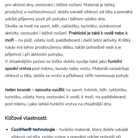
pro aktivní dny, cestování i běžné nošení. Materiál je lehký,
prodyšný a rychleschnoucí, dobře odvádí vlhkost od těla a pomáhá
udržet příjemný pocit při pohybu i během celého dne.
Skvěle se hodí na sport, běh, cyklistiku, turistiku, outdoorové
aktivity, cestování i běžné nošení.
Praktické je také k vodě nebo k
moři
– na pláž, výlety lodí, paddleboard i další letní aktivity. Krátký
rukáv má lehce prodlouženou délku, takže pohodlně sedí a je
příjemný i při aktivním pohybu.
V chladnějším počasí se tričko dobře využije také jako
funkční
spodní vrstva
pod mikinu, bundu nebo vestu. Materiál nezadržuje
vlhkost u těla, dobře se vrství a přiléhavý střih neomezuje pohyb.
Jeden kousek – spousta využití:
na sport, trénink, běh, cyklistiku,
turistiku, výlety, hory, cestování, k vodě, k moři, na paddleboard,
pod mikinu i jako lehká funkční vrstva na chladnější dny.
Klíčové vlastnosti:
CoolMax® technologie
– funkční materiál, který dobře odvádí
vlhkost od těla, rychle schne a pomáhá udržet pohodlí při