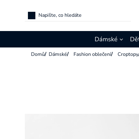
Přejít
na
obsah
Dámské
Dě
Domů
/
Dámské
/
Fashion oblečení
/
Croptopy