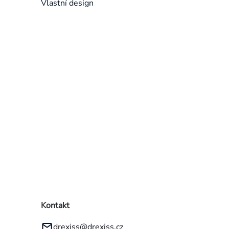
Vlastní design
Přeskočit
kategorie
Kontakt
drexiss
@
drexiss.cz