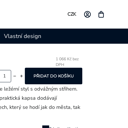
CZK
Vlastní design
1 066 Kč bez
DPH
Měrná
cena:
PŘIDAT DO KOŠÍKU
 ležérní styl s odvážným střihem.
praktická kapsa dodávají
ch, který se hodí jak do města, tak