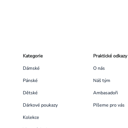
Zápatí
Přeskočit
Kategorie
Praktické odkazy
kategorie
Dámské
O nás
Pánské
Náš tým
Dětské
Ambasadoři
Dárkové poukazy
Píšeme pro vás
Kolekce