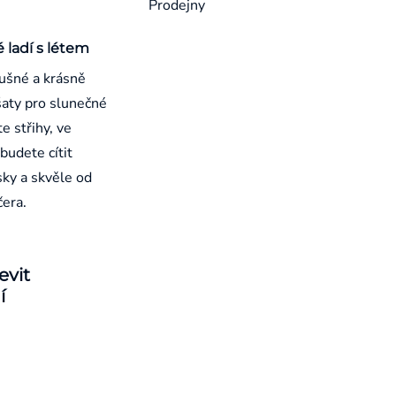
Prodejny
é ladí s létem
ušné a krásně
aty pro slunečné
e střihy, ve
budete cítit
sky a skvěle od
čera.
evit
í