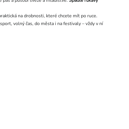
je pas a působí svěže a mladistvě.
Spadlé rukávy
praktická na drobnosti, které chcete mít po ruce.
ort, volný čas, do města i na festivaly – vždy v ní