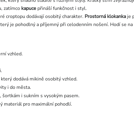
k, který snadno sladíte s různými styly. Krátký střih zvýrazňu
u, zatímco
kapuce
přináší funkčnost i styl.
eré croptopu dodávají osobitý charakter.
Prostorná klokanka
je 
erý je pohodlný a příjemný při celodenním nošení. Hodí se na sp
rní vzhled.
.
, který dodává mikině osobitý vzhled.
ity i do města.
, šortkám i sukním s vysokým pasem.
ý materiál pro maximální pohodlí.