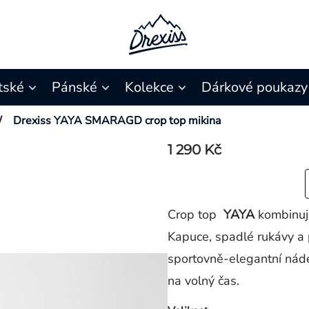
tské
Pánské
Kolekce
Dárkové poukazy
/
Drexiss YAYA SMARAGD crop top mikina
1 290 Kč
Crop top
YAYA
kombinuje
Kapuce, spadlé rukávy a 
sportovně-elegantní náde
na volný čas.