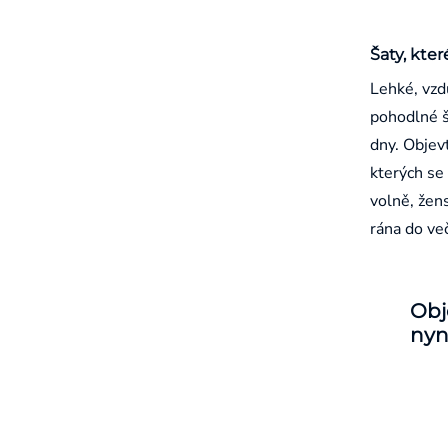
Šaty, kter
Lehké, vzd
pohodlné š
dny. Objevt
kterých se 
volně, žen
rána do ve
Obj
nyn