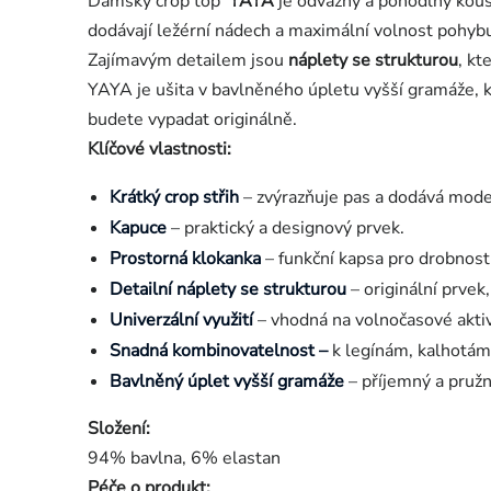
Dámský crop top
YAYA
je odvážný a pohodlný kouse
dodávají ležérní nádech a maximální volnost pohyb
Zajímavým detailem jsou
náplety se strukturou
, kt
YAYA je ušita v bavlněného úpletu vyšší gramáže, kt
budete vypadat originálně.
Klíčové vlastnosti:
Krátký crop střih
– zvýrazňuje pas a dodává mode
Kapuce
– praktický a designový prvek.
Prostorná klokanka
– funkční kapsa pro drobnosti
Detailní náplety se strukturou
– originální prvek
Univerzální využití
– vhodná na volnočasové aktiv
Snadná kombinovatelnost –
k legínám, kalhotám
Bavlněný úplet vyšší gramáže
– příjemný a pružn
Složení:
94% bavlna, 6% elastan
Péče o produkt: