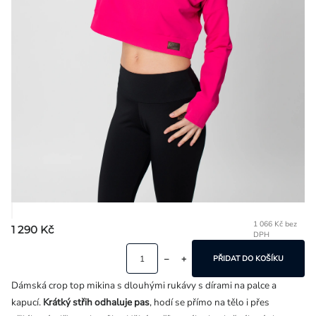
Přihlášení
1 066 Kč bez
1 290 Kč
DPH
Mě
ce
PŘIDAT DO KOŠÍKU
Dámská crop top mikina s dlouhými rukávy s dírami na palce a
kapucí.
Krátký střih odhaluje pas
, hodí se přímo na tělo i přes