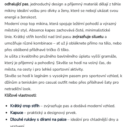
odhalující pas
, jednoduchý design a příjemný materiál dělají z téhle
mikiny ideální volbu pro dívky a ženy, které se nebojí ukázat svou
energii a ženskost.
Moderní crop top mikina, která spojuje ležérní pohodlí a výrazný
městský styl. Absence kapes zachovává čisté, minimalistické
linie. Krátký střih končící nad linií pasu
zvýrazňuje siluetu
a
umožňuje různé kombinace – ať už ji obléknete přímo na tělo, nebo
přes oblíbené přiléhavé tričko či tílko.
Je ušita z kvalitního pružného bavlněného úpletu vyšší gramáže,
který je příjemný a pohodlný. Skvěle se hodí na volný čas, do
města, na cesty i pro lehké sportovní aktivity.
Skvěle se hodí k legínám s vysokým pasem pro sportovní vzhled, k
džínům a teniskám pro casual outfit nebo přes přiléhavé šaty pro
netradiční look.
Klíčové vlastnosti:
Krátký crop střih
– zvýrazňuje pas a dodává moderní vzhled.
Kapuce
– praktický a designový prvek.
Dlouhé rukávy s dírami na palce
– ideální pro chladnější dny a
vrstvení.