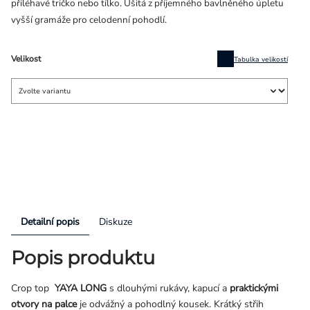
přiléhavé tričko nebo tílko. Ušitá z příjemného bavlněného úpletu
vyšší gramáže pro celodenní pohodlí.
Velikost
Tabulka velikostí
Detailní popis
Diskuze
Popis produktu
Crop top
YAYA LONG
s dlouhými rukávy, kapucí a
praktickými
otvory na palce
je odvážný a pohodlný kousek. Krátký střih