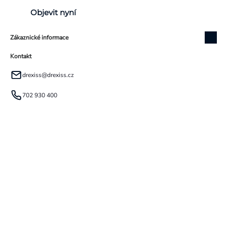
Objevit nyní
Zákaznické informace
Kontakt
drexiss
@
drexiss.cz
702 930 400