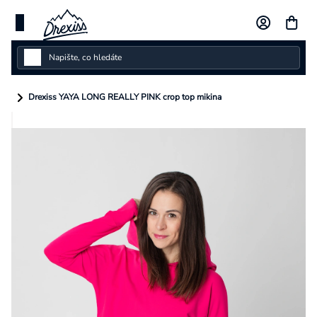
Přejít
na
obsah
Dámské
Drexiss YAYA LONG REALLY PINK crop top mikina
Dětské
Pánské
Kolekce
Dárkové poukazy
Vlastní design
Měna
(CZK)