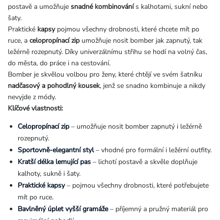
postavě a umožňuje
snadné kombinování
s kalhotami, sukní nebo
šaty.
Praktické
kapsy
pojmou všechny drobnosti, které chcete mít po
ruce, a
celopropínací zip
umožňuje nosit bomber jak zapnutý, tak
ležérně rozepnutý. Díky univerzálnímu střihu se hodí na volný čas,
do města, do práce i na cestování.
Bomber je skvělou volbou pro ženy, které chtějí ve svém šatníku
nadčasový a pohodlný kousek
, jenž se snadno kombinuje a nikdy
nevyjde z módy.
Klíčové vlastnosti:
Celopropínací zip
– umožňuje nosit bomber zapnutý i ležérně
rozepnutý.
Sportovně-elegantní styl
– vhodné pro formální i ležérní outfity.
Kratší délka lemující pas
– lichotí postavě a skvěle doplňuje
kalhoty, sukně i šaty.
Praktické kapsy
– pojmou všechny drobnosti, které potřebujete
mít po ruce.
Bavlněný úplet vyšší gramáže
– příjemný a pružný materiál pro