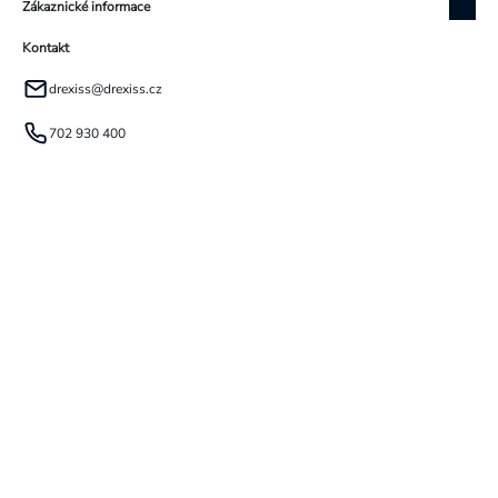
Zákaznické informace
Kontakt
drexiss
@
drexiss.cz
702 930 400