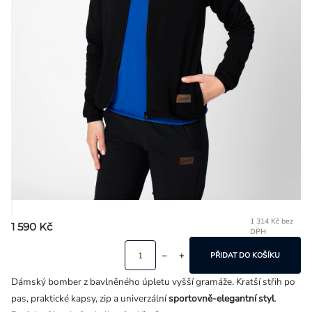
Přihlášení
1 314 Kč bez
1 590 Kč
DPH
Mě
ce
PŘIDAT DO KOŠÍKU
Dámský bomber z bavlněného úpletu vyšší gramáže. Kratší střih po
pas, praktické kapsy, zip a univerzální
sportovně-elegantní styl
.