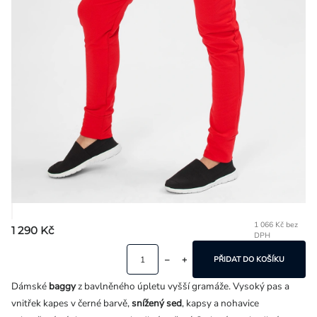
Přihlášení
1 066 Kč bez
1 290 Kč
DPH
Mě
ce
PŘIDAT DO KOŠÍKU
Dámské
baggy
z bavlněného úpletu vyšší gramáže. Vysoký pas a
vnitřek kapes v černé barvě,
snížený sed
, kapsy a nohavice