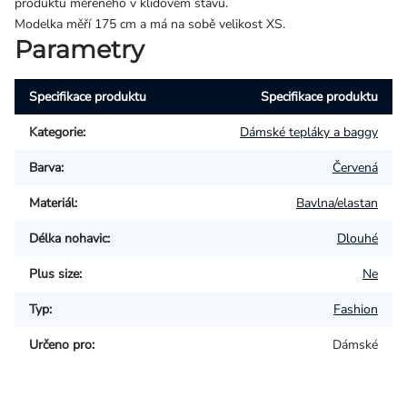
produktu měřeného v klidovém stavu.
Modelka měří 175 cm a má na sobě velikost XS.
Parametry
Specifikace produktu
Specifikace produktu
Kategorie
:
Dámské tepláky a baggy
Barva
:
Červená
Materiál
:
Bavlna/elastan
Délka nohavic
:
Dlouhé
Plus size
:
Ne
Typ
:
Fashion
Určeno pro
:
Dámské