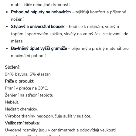
mobil, klíče nebo jiné drobnosti.
Pohodlné náplety na nohavicích
– zajišťují komfort a příjemné
nošení.
Stylový a univerzální kousek
– hodí se k mikinám, volným
topům i sportovním sakům, skvělý na volný čas, cestování i do
města.
Bavlněný úplet vyšší gramáže
– příjemný a pružný materiál pro
maximální pohodlí.
Složení:
94% bavlna, 6% elastan
Péče o produkt:
Praní v pračce na 30°C.
Žehlení na střední teplotu.
Nebělit.
Nečistit chemicky.
Výrobce tkaniny nedoporučuje sušit v sušičce.
Velikostní tabulka:
Uvedené rozměry jsou v centimetrech a odpovídají velikosti