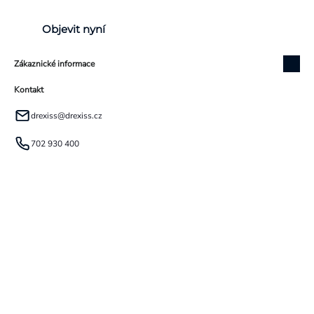
Objevit nyní
Zákaznické informace
Kontakt
drexiss
@
drexiss.cz
702 930 400