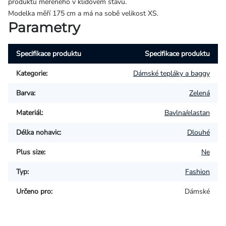
produktu měřeného v klidovém stavu.
Modelka měří 175 cm a má na sobě velikost XS.
Parametry
Specifikace produktu
Specifikace produktu
Kategorie
:
Dámské tepláky a baggy
Barva
:
Zelená
Materiál
:
Bavlna/elastan
Délka nohavic
:
Dlouhé
Plus size
:
Ne
Typ
:
Fashion
Určeno pro
:
Dámské