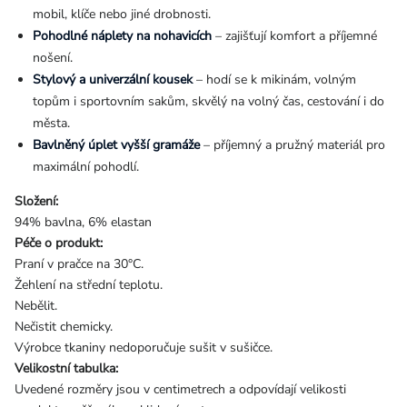
mobil, klíče nebo jiné drobnosti.
Pohodlné náplety na nohavicích
– zajišťují komfort a příjemné
nošení.
Stylový a univerzální kousek
– hodí se k mikinám, volným
topům i sportovním sakům, skvělý na volný čas, cestování i do
města.
Bavlněný úplet vyšší gramáže
– příjemný a pružný materiál pro
maximální pohodlí.
Složení:
94% bavlna, 6% elastan
Péče o produkt:
Praní v pračce na 30°C.
Žehlení na střední teplotu.
Nebělit.
Nečistit chemicky.
Výrobce tkaniny nedoporučuje sušit v sušičce.
Velikostní tabulka:
Uvedené rozměry jsou v centimetrech a odpovídají velikosti