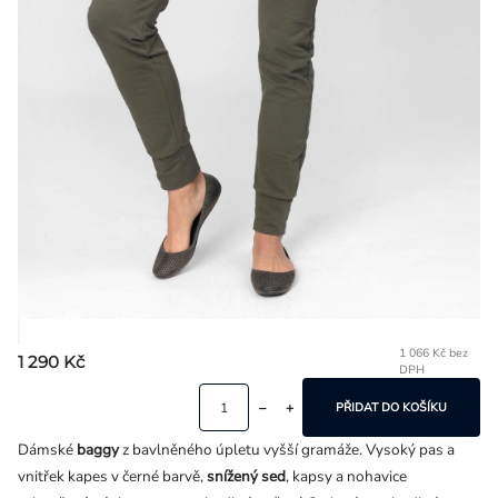
Přihlášení
1 066 Kč bez
1 290 Kč
DPH
Mě
ce
PŘIDAT DO KOŠÍKU
Dámské
baggy
z bavlněného úpletu vyšší gramáže. Vysoký pas a
vnitřek kapes v černé barvě,
snížený sed
, kapsy a nohavice