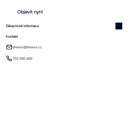
Objevit nyní
Zákaznické informace
Kontakt
drexiss
@
drexiss.cz
702 930 400