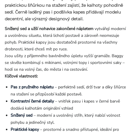
praktickou
šňůrkou na stažení
zajistí, že kalhoty pohodlně
sedí. Černě laděný pas i podšívka kapes přidávají modelu
decentní, ale výrazný designový detail.
Snížený sed a užší nohavice zakončené nápletem
vytvářejí moderní
a uvolněnou siluetu, která lichotí postavě a zároveň neomezuje
pohyb. Praktické kapsy jsou dostatečně prostorné na všechny
drobnosti, které chceš mít po ruce.
Jsou ušity z příjemného bavlněného úpletu vyšší gramáže. Baggy
se skvěle kombinují s mikinami, volnými topy i sportovními saky –
hodí se na volný čas, do města i na cestování.
Klíčové vlastnosti:
Pas z pružného nápletu
– perfektně sedí, drží tvar a díky šňůrce
na stažení se přizpůsobí každé postavě.
Kontrastní černé detaily
– vnitřek pasu i kapes v černé barvě
dodává kalhotám originální vzhled
Snížený sed
– moderní a uvolněný střih, který nabízí volnost
pohybu a jedinečný styl.
Praktické kapsy
– prostorné a snadno přístupné, ideální pro