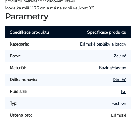
produktu měřeného v klidovém stavu.
Modelka měří 175 cm a má na sobě velikost XS.
Parametry
Specifikace produktu
Specifikace produktu
Kategorie
:
Dámské tepláky a baggy
Barva
:
Zelená
Materiál
:
Bavlna/elastan
Délka nohavic
:
Dlouhé
Plus size
:
Ne
Typ
:
Fashion
Určeno pro
:
Dámské