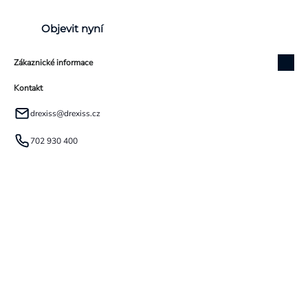
Objevit nyní
Zákaznické informace
Kontakt
drexiss
@
drexiss.cz
702 930 400