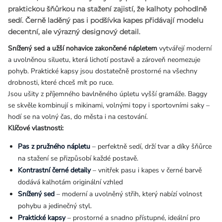
praktickou
šňůrkou na stažení
zajistí, že kalhoty pohodlně
sedí. Černě laděný pas i podšívka kapes přidávají modelu
decentní, ale výrazný designový detail.
Snížený sed a užší nohavice zakončené nápletem
vytvářejí moderní
a uvolněnou siluetu, která lichotí postavě a zároveň neomezuje
pohyb. Praktické kapsy jsou dostatečně prostorné na všechny
drobnosti, které chceš mít po ruce.
Jsou ušity z příjemného bavlněného úpletu vyšší gramáže. Baggy
se skvěle kombinují s mikinami, volnými topy i sportovními saky –
hodí se na volný čas, do města i na cestování.
Klíčové vlastnosti:
Pas z pružného nápletu
– perfektně sedí, drží tvar a díky šňůrce
na stažení se přizpůsobí každé postavě.
Kontrastní černé detaily
– vnitřek pasu i kapes v černé barvě
dodává kalhotám originální vzhled
Snížený sed
– moderní a uvolněný střih, který nabízí volnost
pohybu a jedinečný styl.
Praktické kapsy
– prostorné a snadno přístupné, ideální pro