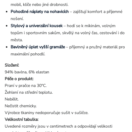
mobil, klíče nebo jiné drobnosti.
Pohodlné náplety na nohavicích
– zajišťují komfort a příjemné
nošení.
Stylový a univerzální kousek
– hodí se k mikinám, volným
topům i sportovním sakům, skvělý na volný čas, cestování i do
města.
Bavlněný úplet vyšší gramáže
– příjemný a pružný materiál pro
maximální pohodlí.
Složení:
94% bavlna, 6% elastan
Péče o produkt:
Praní v pračce na 30°C.
Žehlení na střední teplotu.
Nebělit.
Nečistit chemicky.
Výrobce tkaniny nedoporučuje sušit v sušičce.
Velikostní tabulka:
Uvedené rozměry jsou v centimetrech a odpovídají velikosti