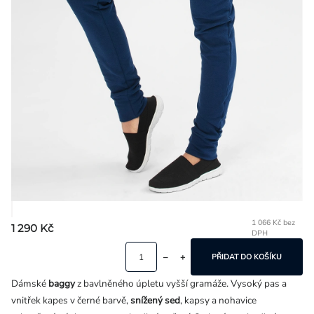
Přihlášení
1 066 Kč bez
1 290 Kč
DPH
Mě
ce
PŘIDAT DO KOŠÍKU
Dámské
baggy
z bavlněného úpletu vyšší gramáže. Vysoký pas a
vnitřek kapes v černé barvě,
snížený sed
, kapsy a nohavice