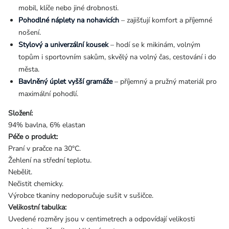
mobil, klíče nebo jiné drobnosti.
Pohodlné náplety na nohavicích
– zajišťují komfort a příjemné
nošení.
Stylový a univerzální kousek
– hodí se k mikinám, volným
topům i sportovním sakům, skvělý na volný čas, cestování i do
města.
Bavlněný úplet vyšší gramáže
– příjemný a pružný materiál pro
maximální pohodlí.
Složení:
94% bavlna, 6% elastan
Péče o produkt:
Praní v pračce na 30°C.
Žehlení na střední teplotu.
Nebělit.
Nečistit chemicky.
Výrobce tkaniny nedoporučuje sušit v sušičce.
Velikostní tabulka:
Uvedené rozměry jsou v centimetrech a odpovídají velikosti