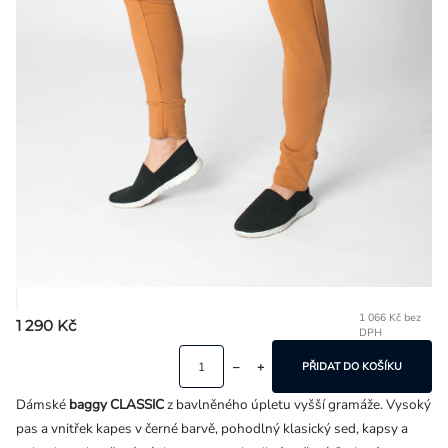
Přihlášení
1 066 Kč bez
1 290 Kč
DPH
Mě
ce
PŘIDAT DO KOŠÍKU
Dámské
baggy
CLASSIC
z bavlněného úpletu vyšší gramáže. Vysoký
pas a vnitřek kapes v černé barvě, pohodlný klasický sed, kapsy a