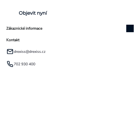
Objevit nyní
Zákaznické informace
Kontakt
drexiss
@
drexiss.cz
702 930 400