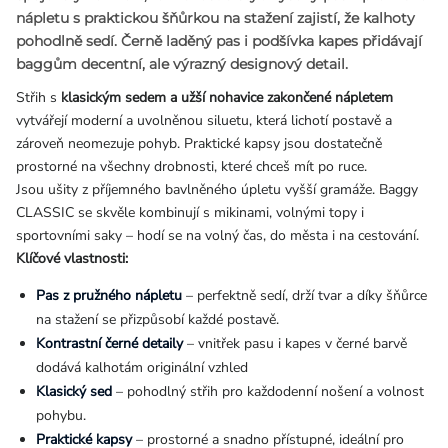
nápletu s praktickou
šňůrkou na stažení
zajistí, že kalhoty
pohodlně sedí. Černě laděný pas i podšívka kapes přidávají
baggům decentní, ale výrazný designový detail.
Střih s
klasickým sedem a užší nohavice zakončené nápletem
vytvářejí moderní a uvolněnou siluetu, která lichotí postavě a
zároveň neomezuje pohyb. Praktické kapsy jsou dostatečně
prostorné na všechny drobnosti, které chceš mít po ruce.
Jsou ušity z příjemného bavlněného úpletu vyšší gramáže. Baggy
CLASSIC se skvěle kombinují s mikinami, volnými topy i
sportovními saky – hodí se na volný čas, do města i na cestování.
Klíčové vlastnosti:
Pas z pružného nápletu
– perfektně sedí, drží tvar a díky šňůrce
na stažení se přizpůsobí každé postavě.
Kontrastní černé detaily
– vnitřek pasu i kapes v černé barvě
dodává kalhotám originální vzhled
Klasický sed
– pohodlný střih pro každodenní nošení a volnost
pohybu.
Praktické kapsy
– prostorné a snadno přístupné, ideální pro