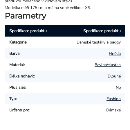
produktu měřeného v klidovém stavu.
Modelka měří 175 cm a má na sobě velikost XS.
Parametry
Specifikace produktu
Specifikace produktu
Kategorie
:
Dámské tepláky a baggy
Barva
:
Hnědá
Materiál
:
Bavlna/elastan
Délka nohavic
:
Dlouhé
Plus size
:
Ne
Typ
:
Fashion
Určeno pro
:
Dámské