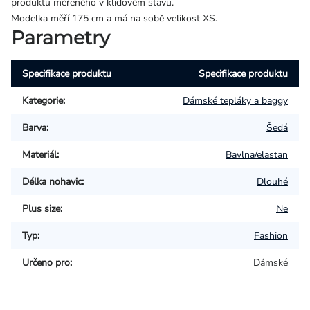
produktu měřeného v klidovém stavu.
Modelka měří 175 cm a má na sobě velikost XS.
Parametry
Specifikace produktu
Specifikace produktu
Kategorie
:
Dámské tepláky a baggy
Barva
:
Šedá
Materiál
:
Bavlna/elastan
Délka nohavic
:
Dlouhé
Plus size
:
Ne
Typ
:
Fashion
Určeno pro
:
Dámské