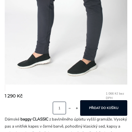
Přihlášení
1 066 Kč bez
1 290 Kč
DPH
Mě
ce
PŘIDAT DO KOŠÍKU
Dámské
baggy
CLASSIC
z bavlněného úpletu vyšší gramáže. Vysoký
pas a vnitřek kapes v černé barvě, pohodlný klasický sed, kapsy a