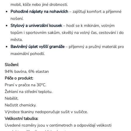
mobil, klíče nebo jiné drobnosti.
Pohodlné náplety na nohavicích
– zajišťují komfort a příjemné
nošení.
Stylový a univerzální kousek
– hodí se k mikinám, volným
topům i sportovním sakům, skvělý na volný čas, cestování i do
města.
Bavlněný úplet vyšší gramáže
– příjemný a pružný materiál pro
maximální pohodlí.
Složení:
94% bavlna, 6% elastan
Péče o produkt:
Praní v pračce na 30°C.
Žehlení na střední teplotu.
Nebělit.
Nečistit chemicky.
Výrobce tkaniny nedoporučuje sušit v sušičce.
Velikostní tabulka:
Uvedené rozměry jsou v centimetrech a odpovídají velikosti