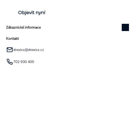
Objevit nyní
Zákaznické informace
Kontakt
drexiss
@
drexiss.cz
702 930 400