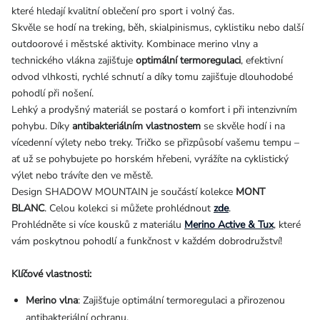
které hledají kvalitní oblečení pro sport i volný čas.
Skvěle se hodí na treking, běh, skialpinismus, cyklistiku nebo další
outdoorové i městské aktivity. Kombinace merino vlny a
technického vlákna zajišťuje
optimální termoregulaci
, efektivní
odvod vlhkosti, rychlé schnutí a díky tomu zajišťuje dlouhodobé
pohodlí při nošení.
Lehký a prodyšný materiál se postará o komfort i při intenzivním
pohybu. Díky
antibakteriálním vlastnostem
se skvěle hodí i na
vícedenní výlety nebo treky.
Tričko se přizpůsobí vašemu tempu –
ať už se pohybujete po horském hřebeni, vyrážíte na cyklistický
výlet nebo trávíte den ve městě.
Design SHADOW MOUNTAIN je součástí kolekce
MONT
BLANC
.
Celou kolekci si můžete prohlédnout
zde
.
Prohlédněte si více kousků z materiálu
Merino Active & Tux
, které
vám poskytnou pohodlí a funkčnost v každém dobrodružství!
Klíčové vlastnosti:
Merino vlna
: Zajišťuje optimální termoregulaci a přirozenou
antibakteriální ochranu.