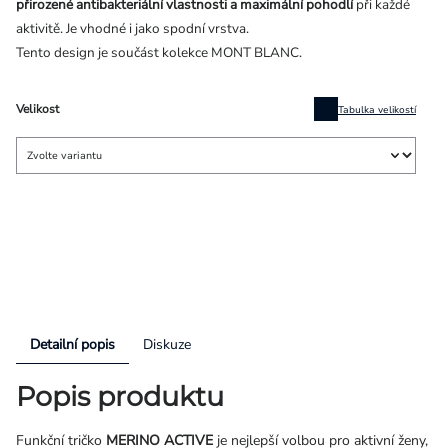
přirozené antibakteriální vlastnosti a maximální pohodlí
při každé
aktivitě. Je vhodné i jako spodní vrstva.
Tento design je součást kolekce MONT BLANC.
Velikost
Tabulka velikostí
Detailní popis
Diskuze
Popis produktu
Funkční tričko
MERINO ACTIVE
je nejlepší volbou pro aktivní ženy,