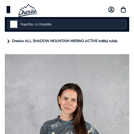
Přejít
na
obsah
Dámské
Drexiss ALL SHADOW MOUNTAIN MERINO ACTIVE krátký rukáv
Dětské
Pánské
Kolekce
Dárkové poukazy
Vlastní design
Měna
(CZK)