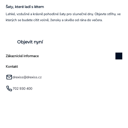
Šaty, které ladí s létem
Lehké, vzdušné a krásně pohodlné šaty pro slunečné dny. Objevte střihy, ve
kterých se budete cítit volně, žensky a skvěle od rána do večera.
Objevit nyní
Zákaznické informace
Kontakt
drexiss
@
drexiss.cz
702 930 400