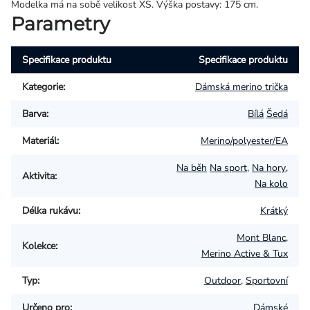
Modelka má na sobě velikost XS. Výška postavy: 175 cm.
Parametry
Specifikace produktu
Specifikace produktu
Kategorie
:
Dámská merino trička
Barva
:
Bílá
Šedá
Materiál
:
Merino/polyester/EA
Na běh
Na sport
,
Na hory
,
Aktivita
:
Na kolo
Délka rukávu
:
Krátký
Mont Blanc
,
Kolekce
:
Merino Active & Tux
Typ
:
Outdoor
,
Sportovní
Určeno pro
:
Dámské