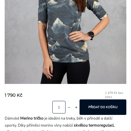
Přihlášení
1 479 Kč bez
1 790 Kč
DPH
Mě
ce
PŘIDAT DO KOŠÍKU
Dámské
Me
rino tričko
je ideální na treky, běh v přírodě a další
sporty.
Díky příměsi merino vlny nabízí
skvělou termoregulaci,