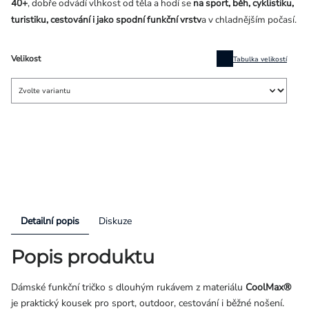
40+
, dobře odvádí vlhkost od těla a hodí se
na sport, běh, cyklistiku,
turistiku, cestování i jako spodní funkční vrstv
a v chladnějším počasí.
Velikost
Tabulka velikostí
Detailní popis
Diskuze
Popis produktu
Dámské funkční tričko s dlouhým rukávem z materiálu
CoolMax®
je praktický kousek pro sport, outdoor, cestování i běžné nošení.