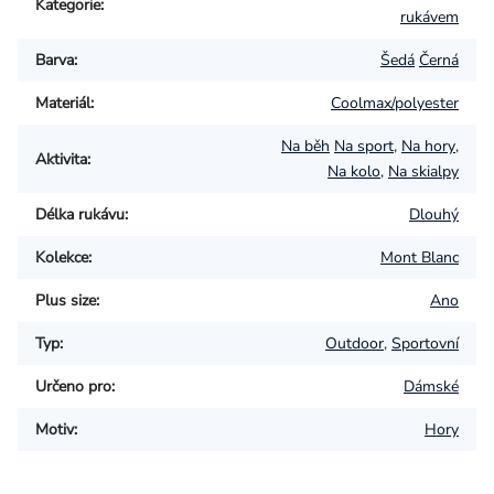
Kategorie
:
rukávem
Barva
:
Šedá
Černá
Materiál
:
Coolmax/polyester
Na běh
Na sport
,
Na hory
,
Aktivita
:
Na kolo
,
Na skialpy
Délka rukávu
:
Dlouhý
Kolekce
:
Mont Blanc
Plus size
:
Ano
Typ
:
Outdoor
,
Sportovní
Určeno pro
:
Dámské
Motiv
:
Hory