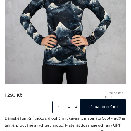
Přihlášení
1 066 Kč bez
1 290 Kč
DPH
Mě
ce
PŘIDAT DO KOŠÍKU
Dámské funkční tričko s dlouhým rukávem z materiálu CoolMax® je
lehké, prodyšné a rychleschnoucí. Materiál dosahuje ochrany
UPF