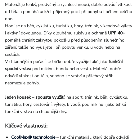
Materiál je lehký, prodyšný a rychleschnoucí, dobře odvádí vlhkost
od těla a pomáhá udržet příjemný pocit při pohybu i během celého
dne.
Hodí se na běh, cyklistiku, turistiku, hory, trénink, víkendové výlety
i aktivní dovolenou. Díky dlouhému rukávu a ochraně
UPF 40+
pomáhá chránit zakrytou pokožku před působením slunečního
záření, takže ho využijete i při pobytu venku, u vody nebo na
cestách.
V chladnějším počasí se tričko dobře využije také jako
funkční
spodní vrstva
pod mikinu, bundu nebo vestu. Materiál dobře
odvádí vlhkost od těla, snadno se vrství a přiléhavý střih
neomezuje pohyb.
Jeden kousek – spousta využití:
na sport, trénink, běh, cyklistiku,
turistiku, hory, cestování, výlety, k vodě, pod mikinu i jako lehká
funkční vrstva na chladnější dny.
Klíčové vlastnosti:
CoolMax® technologie
– funkční materiál, který dobře odvádí