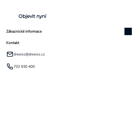
Objevit nyní
Zákaznické informace
Kontakt
drexiss
@
drexiss.cz
702 930 400