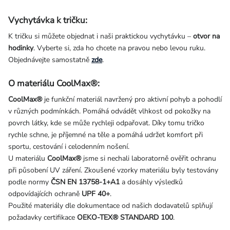
Vychytávka k tričku:
K tričku si můžete objednat i naši praktickou vychytávku –
otvor na
hodinky
. Vyberte si, zda ho chcete na pravou nebo levou ruku.
Objednávejte samostatně
zde
.
O materiálu CoolMax®:
CoolMax®
je funkční materiál navržený pro aktivní pohyb a pohodlí
v různých podmínkách. Pomáhá odvádět vlhkost od pokožky na
povrch látky, kde se může rychleji odpařovat. Díky tomu tričko
rychle schne, je příjemné na těle a pomáhá udržet komfort při
sportu, cestování i celodenním nošení.
U materiálu
CoolMax®
jsme si nechali laboratorně ověřit ochranu
při působení UV záření. Zkoušené vzorky materiálu byly testovány
podle normy
ČSN EN 13758-1+A1
a dosáhly výsledků
odpovídajících ochraně
UPF 40+
.
Použité materiály dle dokumentace od našich dodavatelů splňují
požadavky certifikace
OEKO-TEX® STANDARD 100
.