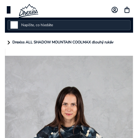
Přejít
na
obsah
Dámské
Drexiss ALL SHADOW MOUNTAIN COOLMAX dlouhý rukáv
Dětské
Pánské
Kolekce
Dárkové poukazy
Vlastní design
Měna
(CZK)