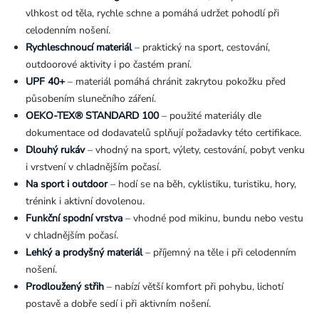
vlhkost od těla, rychle schne a pomáhá udržet pohodlí při
celodenním nošení.
Rychleschnoucí materiál
– praktický na sport, cestování,
outdoorové aktivity i po častém praní.
UPF 40+
– materiál pomáhá chránit zakrytou pokožku před
působením slunečního záření.
OEKO-TEX® STANDARD 100
– použité materiály dle
dokumentace od dodavatelů splňují požadavky této certifikace.
Dlouhý rukáv
– vhodný na sport, výlety, cestování, pobyt venku
i vrstvení v chladnějším počasí.
Na sport i outdoor
– hodí se na běh, cyklistiku, turistiku, hory,
trénink i aktivní dovolenou.
Funkční spodní vrstva
– vhodné pod mikinu, bundu nebo vestu
v chladnějším počasí.
Lehký a prodyšný materiál
– příjemný na těle i při celodenním
nošení.
Prodloužený střih
– nabízí větší komfort při pohybu, lichotí
postavě a dobře sedí i při aktivním nošení.