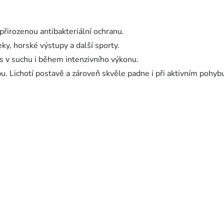
 přirozenou antibakteriální ochranu.
eky, horské výstupy a další sporty.
ás v suchu i během intenzivního výkonu.
bu. Lichotí postavě a zároveň skvěle padne i při aktivním pohyb