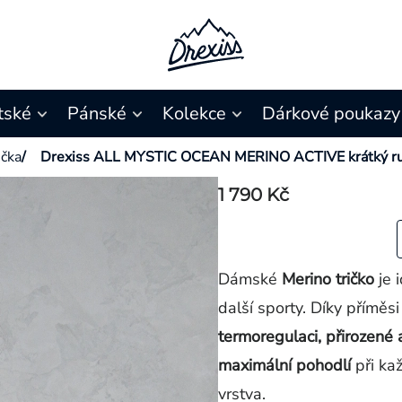
tské
Pánské
Kolekce
Dárkové poukazy
ička
/
Drexiss ALL MYSTIC OCEAN MERINO ACTIVE krátký r
1 790 Kč
Dámské
Me
rino tričko
je 
další sporty.
Díky příměsi
termoregulaci, přirozené a
maximální pohodlí
při kaž
vrstva.