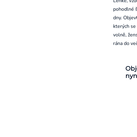
Lehké, vzd
pohodlné š
dny. Objevt
kterých se 
volně, žen
rána do ve
Obj
nyn