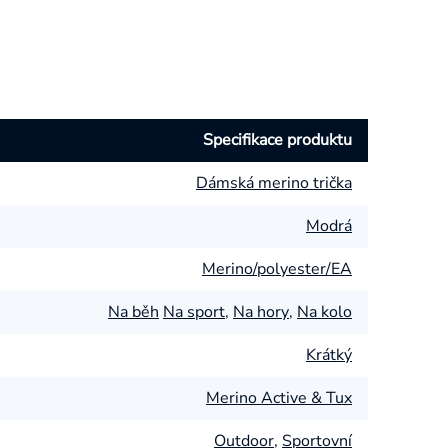
Specifikace produktu
Dámská merino trička
Modrá
Merino/polyester/EA
Na běh
Na sport
,
Na hory
,
Na kolo
Krátký
Merino Active & Tux
Outdoor
,
Sportovní