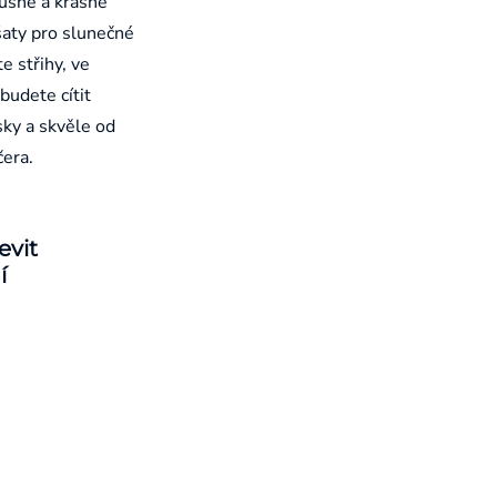
ušné a krásně
aty pro slunečné
e střihy, ve
budete cítit
sky a skvěle od
čera.
evit
í