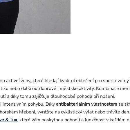
ro aktivní ženy, které hledají kvalitní oblečení pro sport i volný 
istiku nebo další outdoorové i městské aktivity. Kombinace meri
hnutí a díky tomu zajišťuje dlouhodobé pohodlí při nošení.
ři intenzivním pohybu. Díky
antibakteriálním vlastnostem
se skv
orském hřebeni, vyrážíte na cyklistický výlet nebo trávíte den
ve & Tux
, které vám poskytnou pohodlí a funkčnost v každém d