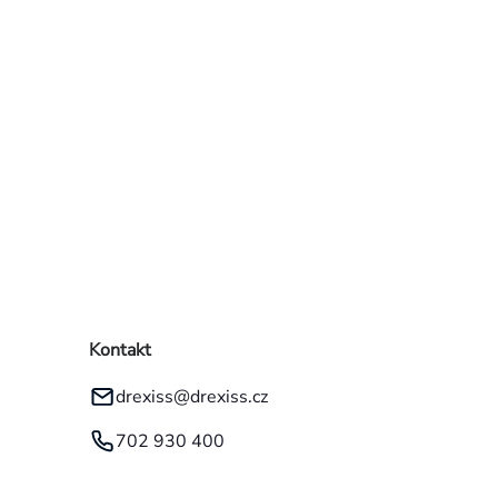
Kontakt
drexiss
@
drexiss.cz
702 930 400