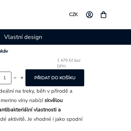
CZK
Vlastní design
ukáv
1 479 Kč bez
DPH
Měrná
cena:
PŘIDAT DO KOŠÍKU
ideální na treky, běh v přírodě a
 merino vlny nabízí
skvělou
ntibakteriální vlastnosti a
dé aktivitě. Je vhodné i jako spodní