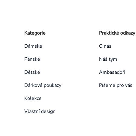
Zápatí
Přeskočit
Kategorie
Praktické odkazy
kategorie
Dámské
O nás
Pánské
Náš tým
Dětské
Ambasadoři
Dárkové poukazy
Píšeme pro vás
Kolekce
Vlastní design
Přeskočit
kategorie