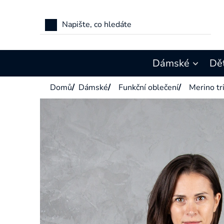
Přejít
na
obsah
Dámské
Dě
Domů
/
Dámské
/
Funkční oblečení
/
Merino tr