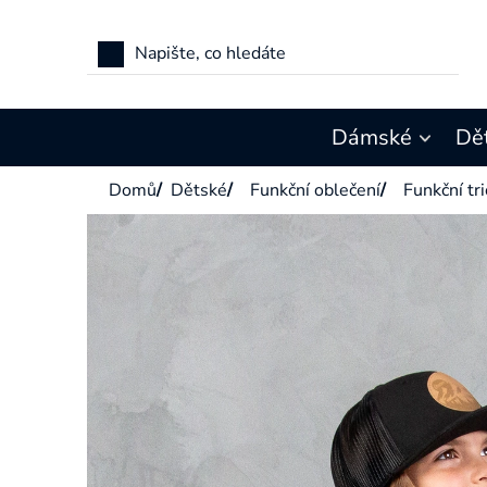
Přejít
na
obsah
Dámské
Dě
Domů
/
Dětské
/
Funkční oblečení
/
Funkční tri