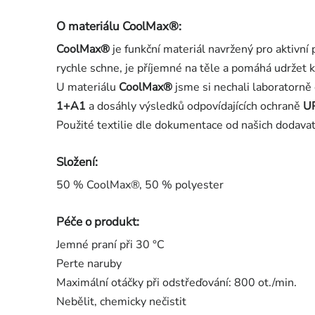
O materiálu CoolMax®:
CoolMax®
je funkční materiál navržený pro aktivní
rychle schne, je příjemné na těle a pomáhá udržet k
U materiálu
CoolMax®
jsme si nechali laboratorně
1+A1
a dosáhly výsledků odpovídajících ochraně
U
Použité textilie dle dokumentace od našich dodavat
Složení:
50 % CoolMax®, 50 % polyester
Péče o produkt:
Jemné praní při 30 °C
Perte naruby
Maximální otáčky při odstřeďování: 800 ot./min.
Nebělit, chemicky nečistit