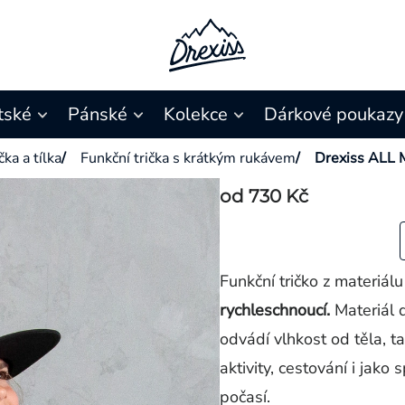
tské
Pánské
Kolekce
Dárkové poukazy
čka a tílka
/
Funkční trička s krátkým rukávem
/
Drexiss ALL
od
730 Kč
Funkční tričko z materiá
rychleschnoucí.
Materiál 
odvádí vlhkost od těla, t
aktivity, cestování i jako
počasí.