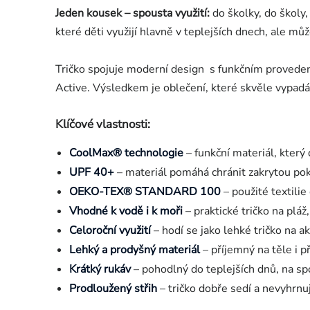
Jeden kousek – spousta využití:
do školky, do školy, 
které děti využijí hlavně v teplejších dnech, ale můž
Tričko spojuje moderní design s funkčním provede
Active
.
Výsledkem je oblečení, které skvěle vypadá
Klíčové vlastnosti:
CoolMax® technologie
– funkční materiál, který
UPF 40+
– materiál pomáhá chránit zakrytou po
OEKO-TEX® STANDARD 100
– použité textili
Vhodné k vodě i k moři
– praktické tričko na pláž,
Celoroční využití
– hodí se jako lehké tričko na ak
Lehký a prodyšný materiál
– příjemný na těle i p
Krátký rukáv
– pohodlný do teplejších dnů, na spor
Prodloužený střih
– tričko dobře sedí a nevyhrnuj