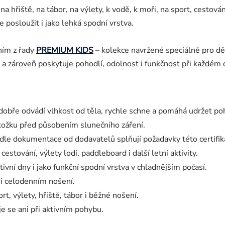
na hřiště, na tábor, na výlety, k vodě, k moři, na sport, cestován
e posloužit i jako lehká spodní vrstva.
ním z řady
PREMIUM KIDS
– kolekce navržené speciálně pro d
 a zároveň poskytuje pohodlí, odolnost i funkčnost při každém 
 dobře odvádí vlhkost od těla, rychle schne a pomáhá udržet po
kožku před působením slunečního záření.
e dle dokumentace od dodavatelů splňují požadavky této certifik
 cestování, výlety lodí, paddleboard i další letní aktivity.
tivní dny i jako funkční spodní vrstva v chladnějším počasí.
ři celodenním nošení.
t, výlety, hřiště, tábor i běžné nošení.
e se ani při aktivním pohybu.