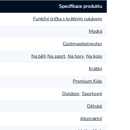
Specifikace produktu
Funkční trička s krátkým rukávem
Modrá
Coolmax/polyester
Na běh
Na sport
,
Na hory
,
Na kolo
Krátký
Premium Kids
Outdoor
,
Sportovní
Dětské
Abstraktní