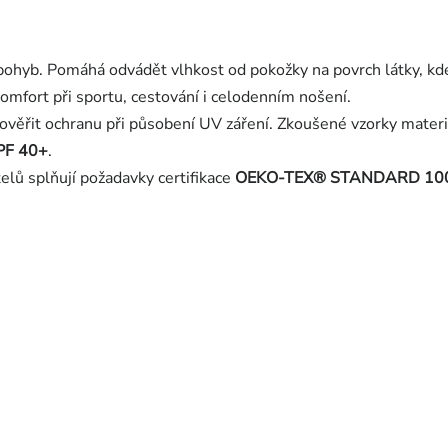
 pohyb. Pomáhá odvádět vlhkost od pokožky na povrch látky, kd
omfort při sportu, cestování i celodenním nošení.
 ověřit ochranu při působení UV záření. Zkoušené vzorky mate
PF 40+
.
elů splňují požadavky certifikace
OEKO-TEX® STANDARD 10