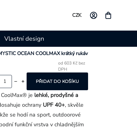
CZK
Vlastní design
 MYSTIC OCEAN COOLMAX krátký rukáv
od
603 Kč
bez
DPH
Měrná
cena:
PŘIDAT DO KOŠÍKU
lu CoolMax® je
lehké, prodyšné a
dosahuje ochrany
UPF 40+
, skvěle
akže se hodí na sport, outdoorové
 spodní funkční vrstva v chladnějším