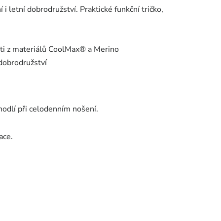
í i letní dobrodružství. Praktické funkční tričko,
ěti z materiálů CoolMax® a Merino
dobrodružství
hodlí při celodenním nošení.
ace.