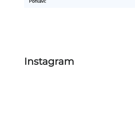
Pohlaví
:
Instagram
Zápatí