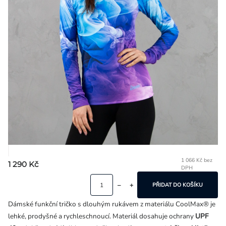
Přihlášení
1 066 Kč bez
1 290 Kč
DPH
Mě
ce
PŘIDAT DO KOŠÍKU
Dámské funkční tričko s dlouhým rukávem z materiálu CoolMax® je
lehké, prodyšné a rychleschnoucí. Materiál dosahuje ochrany
UPF