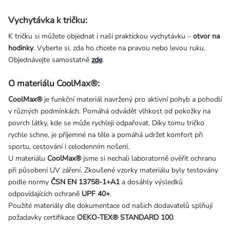
Vychytávka k tričku:
K tričku si můžete objednat i naši praktickou vychytávku –
otvor na
hodinky
. Vyberte si, zda ho chcete na pravou nebo levou ruku.
Objednávejte samostatně
zde
.
O materiálu CoolMax®:
CoolMax®
je funkční materiál navržený pro aktivní pohyb a pohodlí
v různých podmínkách. Pomáhá odvádět vlhkost od pokožky na
povrch látky, kde se může rychleji odpařovat. Díky tomu tričko
rychle schne, je příjemné na těle a pomáhá udržet komfort při
sportu, cestování i celodenním nošení.
U materiálu
CoolMax®
jsme si nechali laboratorně ověřit ochranu
při působení UV záření. Zkoušené vzorky materiálu byly testovány
podle normy
ČSN EN 13758-1+A1
a dosáhly výsledků
odpovídajících ochraně
UPF 40+
.
Použité materiály dle dokumentace od našich dodavatelů splňují
požadavky certifikace
OEKO-TEX® STANDARD 100
.