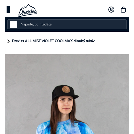
Přejít
na
obsah
Dámské
Drexiss ALL MIST VIOLET COOLMAX dlouhý rukáv
Dětské
Pánské
Kolekce
Dárkové poukazy
Vlastní design
Měna
(CZK)