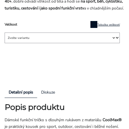
40+
, dobře odvádí vlhkost od těla a hodí se
na sport, běh, cyklistiku,
turistiku, cestování i jako spodní funkční vrstv
a v chladnějším počasí.
Velikost
Tabulka velikostí
Detailní popis
Diskuze
Popis produktu
Dámské funkční tričko s dlouhým rukávem z materiálu
CoolMax®
je praktický kousek pro sport, outdoor, cestování i běžné nošení.