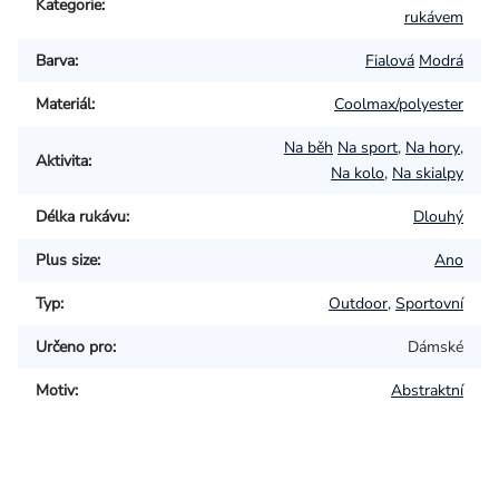
Kategorie
:
rukávem
Barva
:
Fialová
Modrá
Materiál
:
Coolmax/polyester
Na běh
Na sport
,
Na hory
,
Aktivita
:
Na kolo
,
Na skialpy
Délka rukávu
:
Dlouhý
Plus size
:
Ano
Typ
:
Outdoor
,
Sportovní
Určeno pro
:
Dámské
Motiv
:
Abstraktní