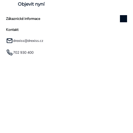
Objevit nyní
Zákaznické informace
Kontakt
drexiss
@
drexiss.cz
702 930 400