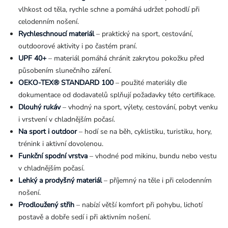
vlhkost od těla, rychle schne a pomáhá udržet pohodlí při
celodenním nošení.
Rychleschnoucí materiál
– praktický na sport, cestování,
outdoorové aktivity i po častém praní.
UPF 40+
– materiál pomáhá chránit zakrytou pokožku před
působením slunečního záření.
OEKO-TEX® STANDARD 100
– použité materiály dle
dokumentace od dodavatelů splňují požadavky této certifikace.
Dlouhý rukáv
– vhodný na sport, výlety, cestování, pobyt venku
i vrstvení v chladnějším počasí.
Na sport i outdoor
– hodí se na běh, cyklistiku, turistiku, hory,
trénink i aktivní dovolenou.
Funkční spodní vrstva
– vhodné pod mikinu, bundu nebo vestu
v chladnějším počasí.
Lehký a prodyšný materiál
– příjemný na těle i při celodenním
nošení.
Prodloužený střih
– nabízí větší komfort při pohybu, lichotí
postavě a dobře sedí i při aktivním nošení.