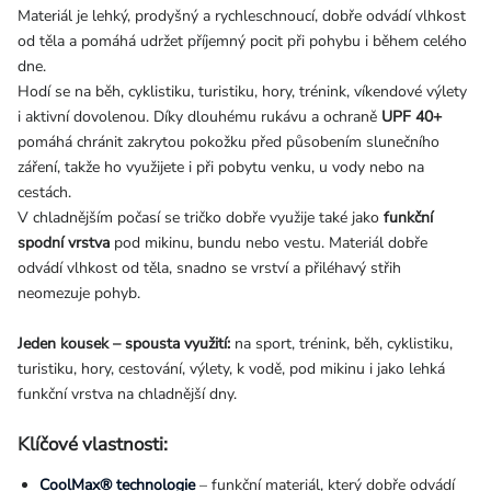
Materiál je lehký, prodyšný a rychleschnoucí, dobře odvádí vlhkost
od těla a pomáhá udržet příjemný pocit při pohybu i během celého
dne.
Hodí se na běh, cyklistiku, turistiku, hory, trénink, víkendové výlety
i aktivní dovolenou. Díky dlouhému rukávu a ochraně
UPF 40+
pomáhá chránit zakrytou pokožku před působením slunečního
záření, takže ho využijete i při pobytu venku, u vody nebo na
cestách.
V chladnějším počasí se tričko dobře využije také jako
funkční
spodní vrstva
pod mikinu, bundu nebo vestu. Materiál dobře
odvádí vlhkost od těla, snadno se vrství a přiléhavý střih
neomezuje pohyb.
Jeden kousek – spousta využití:
na sport, trénink, běh, cyklistiku,
turistiku, hory, cestování, výlety, k vodě, pod mikinu i jako lehká
funkční vrstva na chladnější dny.
Klíčové vlastnosti:
CoolMax® technologie
– funkční materiál, který dobře odvádí