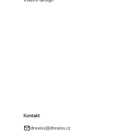
Přeskočit
kategorie
Kontakt
drexiss
@
drexiss.cz