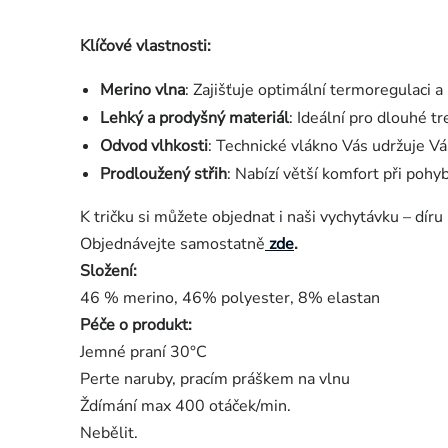
Klíčové vlastnosti:
Merino vlna
: Zajišťuje optimální termoregulaci a
Lehký a prodyšný materiál
: Ideální pro dlouhé tr
Odvod vlhkosti
: Technické vlákno Vás udržuje V
Prodloužený střih
: Nabízí větší komfort při pohy
K tričku si můžete objednat i naši vychytávku – díru
Objednávejte samostatně
zde
.
Složení:
46 % merino, 46% polyester, 8% elastan
Péče o produkt:
Jemné praní 30°C
Perte naruby, pracím práškem na vlnu
Ždímání max 400 otáček/min.
Nebělit.