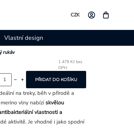
CZK
Vlastní design
 rukáv
1 479 Kč bez
DPH
Měrná
cena:
PŘIDAT DO KOŠÍKU
ideální na treky, běh v přírodě a
 merino vlny nabízí
skvělou
ntibakteriální vlastnosti a
dé aktivitě. Je vhodné i jako spodní