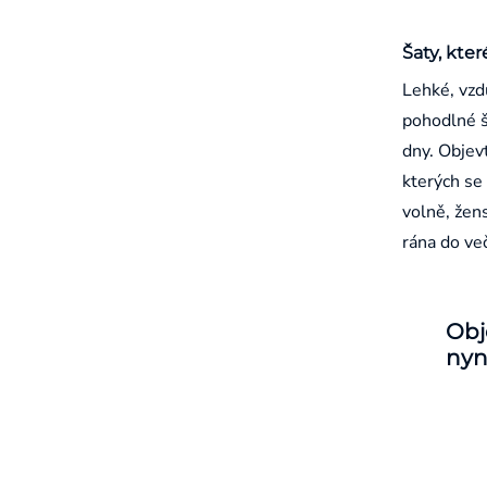
Šaty, kter
Lehké, vzd
pohodlné š
dny. Objevt
kterých se 
volně, žen
rána do ve
Obj
nyn