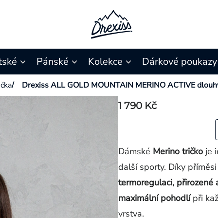
tské
Pánské
Kolekce
Dárkové poukazy
ička
/
Drexiss ALL GOLD MOUNTAIN MERINO ACTIVE dlouhý
1 790 Kč
Dámské
Me
rino tričko
je 
další sporty.
Díky příměsi
termoregulaci, přirozené a
maximální pohodlí
při kaž
vrstva.