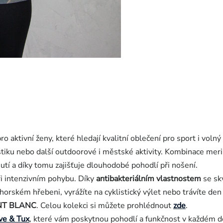
ro aktivní ženy, které hledají kvalitní oblečení pro sport i volný 
istiku nebo další outdoorové i městské aktivity. Kombinace meri
hnutí a díky tomu zajišťuje dlouhodobé pohodlí při nošení.
ři intenzivním pohybu. Díky
antibakteriálním vlastnostem
se skv
orském hřebeni, vyrážíte na cyklistický výlet nebo trávíte den
T BLANC
.
Celou kolekci si můžete prohlédnout
zde
.
ve & Tux
, které vám poskytnou pohodlí a funkčnost v každém d