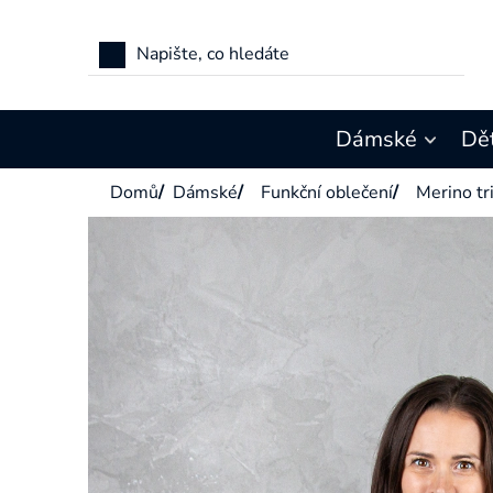
Přejít
na
obsah
Dámské
Dě
Domů
/
Dámské
/
Funkční oblečení
/
Merino tr