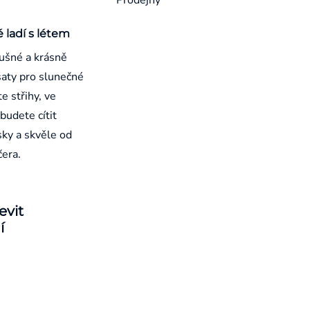
é ladí s létem
ušné a krásně
aty pro slunečné
e střihy, ve
budete cítit
sky a skvěle od
čera.
evit
í