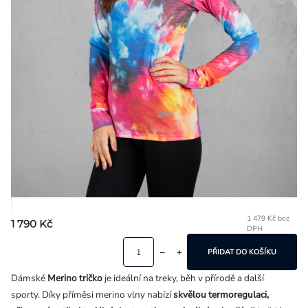
Přihlášení
1 479 Kč bez
1 790 Kč
DPH
Mě
ce
PŘIDAT DO KOŠÍKU
Dámské
Me
rino tričko
je ideální na treky, běh v přírodě a další
sporty.
Díky příměsi merino vlny nabízí
skvělou termoregulaci,