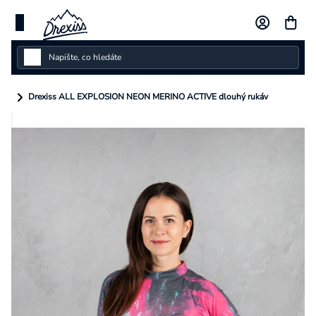
Přejít
na
obsah
Dámské
Drexiss ALL EXPLOSION NEON MERINO ACTIVE dlouhý rukáv
Dětské
Pánské
Kolekce
Dárkové poukazy
Vlastní design
Měna
(CZK)