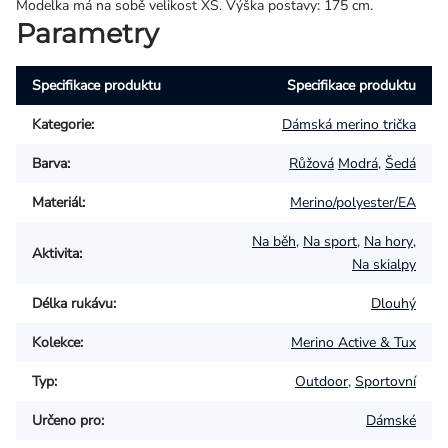
Modelka má na sobě velikost XS. Výška postavy: 175 cm.
Parametry
Specifikace produktu
Specifikace produktu
Kategorie
:
Dámská merino trička
Barva
:
Růžová
Modrá
,
Šedá
Materiál
:
Merino/polyester/EA
Na běh
,
Na sport
,
Na hory
,
Aktivita
:
Na skialpy
Délka rukávu
:
Dlouhý
Kolekce
:
Merino Active & Tux
Typ
:
Outdoor
,
Sportovní
Určeno pro
:
Dámské