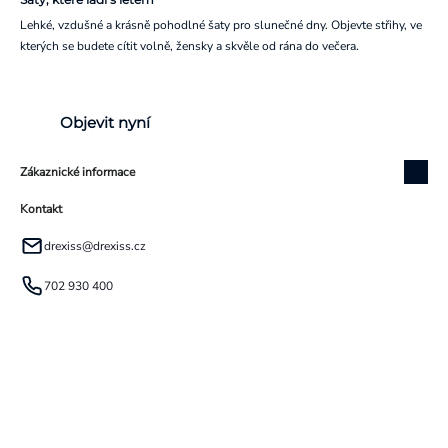
Lehké, vzdušné a krásně pohodlné šaty pro slunečné dny. Objevte střihy, ve
kterých se budete cítit volně, žensky a skvěle od rána do večera.
Objevit nyní
Zákaznické informace
Kontakt
drexiss
@
drexiss.cz
702 930 400