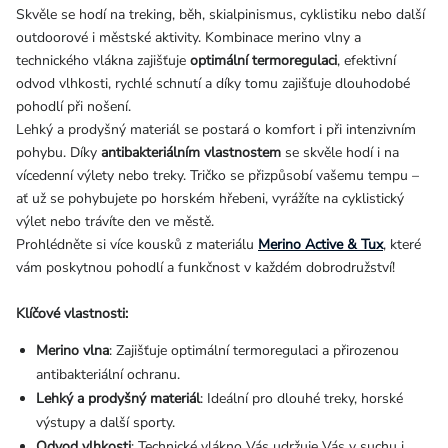
Skvěle se hodí na treking, běh, skialpinismus, cyklistiku nebo další
outdoorové i městské aktivity. Kombinace merino vlny a
technického vlákna zajišťuje
optimální termoregulaci
, efektivní
odvod vlhkosti, rychlé schnutí a díky tomu zajišťuje dlouhodobé
pohodlí při nošení.
Lehký a prodyšný materiál se postará o komfort i při intenzivním
pohybu. Díky
antibakteriálním vlastnostem
se skvěle hodí i na
vícedenní výlety nebo treky.
Tričko se přizpůsobí vašemu tempu –
ať už se pohybujete po horském hřebeni, vyrážíte na cyklistický
výlet nebo trávíte den ve městě.
Prohlédněte si více kousků z materiálu
Merino Active & Tux
, které
vám poskytnou pohodlí a funkčnost v každém dobrodružství!
Klíčové vlastnosti:
Merino vlna
: Zajišťuje optimální termoregulaci a přirozenou
antibakteriální ochranu.
Lehký a prodyšný materiál
: Ideální pro dlouhé treky, horské
výstupy a další sporty.
Odvod vlhkosti
: Technické vlákno Vás udržuje Vás v suchu i