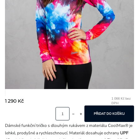
Přihlášení
1 066 Kč bez
1 290 Kč
DPH
Mě
ce
PŘIDAT DO KOŠÍKU
Dámské funkční tričko s dlouhým rukávem z materiálu CoolMax® je
lehké, prodyšné a rychleschnoucí. Materiál dosahuje ochrany
UPF