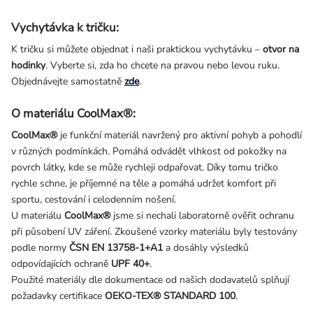
Vychytávka k tričku:
K tričku si můžete objednat i naši praktickou vychytávku –
otvor na
hodinky
. Vyberte si, zda ho chcete na pravou nebo levou ruku.
Objednávejte samostatně
zde
.
O materiálu CoolMax®:
CoolMax®
je funkční materiál navržený pro aktivní pohyb a pohodlí
v různých podmínkách. Pomáhá odvádět vlhkost od pokožky na
povrch látky, kde se může rychleji odpařovat. Díky tomu tričko
rychle schne, je příjemné na těle a pomáhá udržet komfort při
sportu, cestování i celodenním nošení.
U materiálu
CoolMax®
jsme si nechali laboratorně ověřit ochranu
při působení UV záření. Zkoušené vzorky materiálu byly testovány
podle normy
ČSN EN 13758-1+A1
a dosáhly výsledků
odpovídajících ochraně
UPF 40+
.
Použité materiály dle dokumentace od našich dodavatelů splňují
požadavky certifikace
OEKO-TEX® STANDARD 100
.