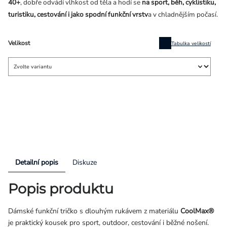
40+
, dobře odvádí vlhkost od těla a hodí se
na sport, běh, cyklistiku,
turistiku, cestování i jako spodní funkční vrstv
a v chladnějším počasí.
Velikost
Tabulka velikostí
Detailní popis
Diskuze
Popis produktu
Dámské funkční tričko s dlouhým rukávem z materiálu
CoolMax®
je praktický kousek pro sport, outdoor, cestování i běžné nošení.