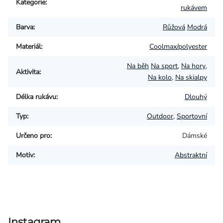
Kategorie
:
rukávem
Barva
:
Růžová
Modrá
Materiál
:
Coolmax/polyester
Na běh
Na sport
,
Na hory
,
Aktivita
:
Na kolo
,
Na skialpy
Délka rukávu
:
Dlouhý
Typ
:
Outdoor
,
Sportovní
Určeno pro
:
Dámské
Motiv
:
Abstraktní
Instagram