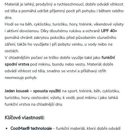
Materiál je lehký, prodyšný a rychleschnoucí, dobře odvádí vlhkost
od těla a pomáhá udržet příjemný pocit při pohybu i během celého
dne.
Hodí se na běh, cyklistiku, turistiku, hory, trénink, víkendové výlety
i aktivní dovolenou. Díky dlouhému rukávu a ochraně
UPF 40+
pomáhá chránit zakrytou pokožku před působením slunečního
záření, takže ho využijete i při pobytu venku, u vody nebo na
cestách.
V chladnějším počasí se tričko dobře využije také jako
funkční
spodní vrstva
pod mikinu, bundu nebo vestu. Materiál dobře
odvádí vlhkost od těla, snadno se vrství a přiléhavý střih
neomezuje pohyb.
Jeden kousek – spousta využití:
na sport, trénink, běh, cyklistiku,
turistiku, hory, cestování, výlety, k vodě, pod mikinu i jako lehká
funkční vrstva na chladnější dny.
Klíčové vlastnosti:
CoolMax® technologie
– funkční materiál, který dobře odvádí