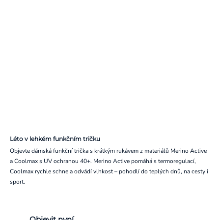
Léto v lehkém funkčním tričku
Objevte dámská funkční trička s krátkým rukávem z materiálů Merino Active
a Coolmax s UV ochranou 40+. Merino Active pomáhá s termoregulací,
Coolmax rychle schne a odvádí vlhkost – pohodlí do teplých dnů, na cesty i
sport.
Objevit nyní