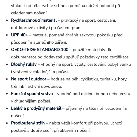
vlhkost od těla, rychle schne a pomáhá udržet pohodlí při
celodenním nošení.
Rychleschnoucí materiál
– praktický na sport, cestování,
outdoorové aktivity i po častém praní.
UPF 40+
– materiál pomáhá chránit zakrytou pokožku před
působením slunečního záření.
OEKO-TEX® STANDARD 100
– použité materiály dle
dokumentace od dodavatelů splňují požadavky této certifikace.
Dlouhý rukáv
– vhodný na sport, výlety, cestování, pobyt venku
i vrstvení v chladnějším počasí.
Na sport i outdoor
– hodí se na běh, cyklistiku, turistiku, hory,
trénink i aktivní dovolenou.
Funkční spodní vrstva
– vhodné pod mikinu, bundu nebo vestu
v chladnějším počasí.
Lehký a prodyšný materiál
– příjemný na těle i při celodenním
nošení.
Prodloužený střih
– nabízí větší komfort při pohybu, lichotí
postavě a dobře sedí i při aktivním nošení.