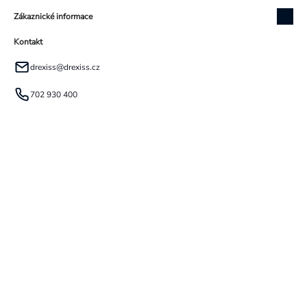
Zákaznické informace
Kontakt
drexiss
@
drexiss.cz
702 930 400