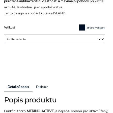
přirozené antibakteriální vlastnosti a maximální pohodlí
při každé
aktivitě. Je vhodné i jako spodní vrstva.
Tento design je součást kolekce ISLAND.
Velikost
Tabulka velikostí
Detailní popis
Diskuze
Popis produktu
Funkční tričko
MERINO ACTIVE
je nejlepší volbou pro aktivní ženy,