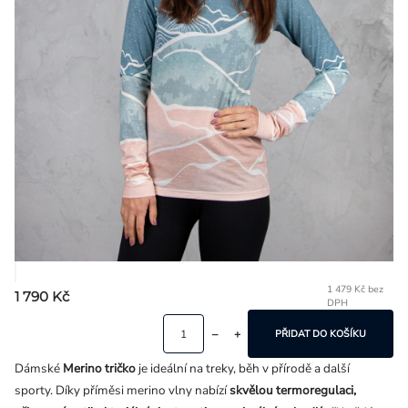
Přihlášení
1 479 Kč bez
1 790 Kč
DPH
Mě
ce
PŘIDAT DO KOŠÍKU
Dámské
Me
rino tričko
je ideální na treky, běh v přírodě a další
sporty.
Díky příměsi merino vlny nabízí
skvělou termoregulaci,