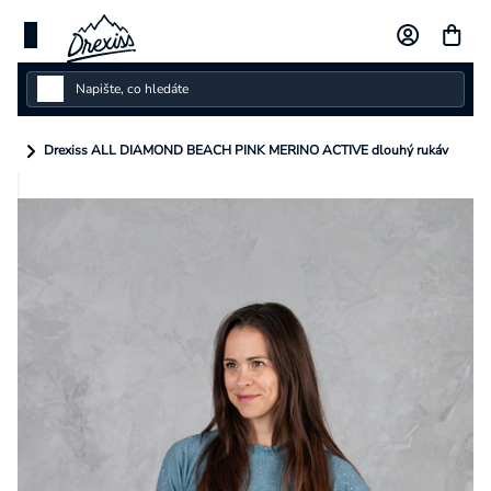
Přejít
na
obsah
Dámské
Drexiss ALL DIAMOND BEACH PINK MERINO ACTIVE dlouhý rukáv
Dětské
Pánské
Kolekce
Dárkové poukazy
Vlastní design
Měna
(CZK)