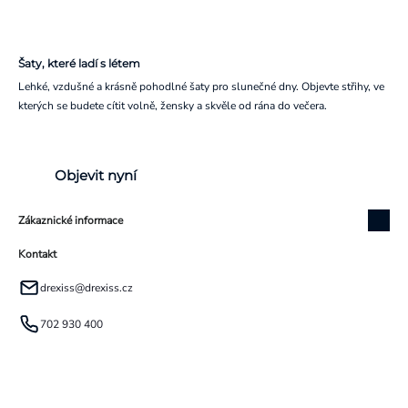
Šaty, které ladí s létem
Lehké, vzdušné a krásně pohodlné šaty pro slunečné dny. Objevte střihy, ve
kterých se budete cítit volně, žensky a skvěle od rána do večera.
Objevit nyní
Zákaznické informace
Kontakt
drexiss
@
drexiss.cz
702 930 400