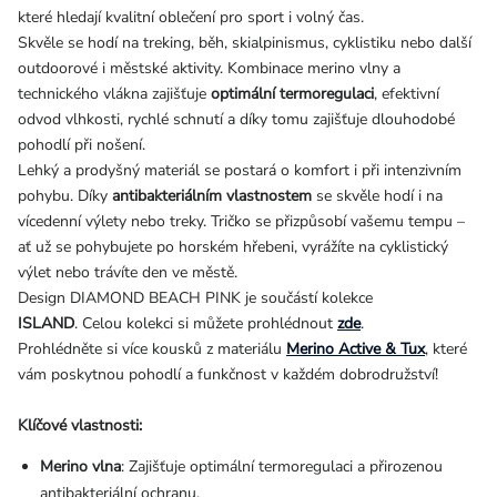
které hledají kvalitní oblečení pro sport i volný čas.
Skvěle se hodí na treking, běh, skialpinismus, cyklistiku nebo další
outdoorové i městské aktivity. Kombinace merino vlny a
technického vlákna zajišťuje
optimální termoregulaci
, efektivní
odvod vlhkosti, rychlé schnutí a díky tomu zajišťuje dlouhodobé
pohodlí při nošení.
Lehký a prodyšný materiál se postará o komfort i při intenzivním
pohybu. Díky
antibakteriálním vlastnostem
se skvěle hodí i na
vícedenní výlety nebo treky.
Tričko se přizpůsobí vašemu tempu –
ať už se pohybujete po horském hřebeni, vyrážíte na cyklistický
výlet nebo trávíte den ve městě.
Design DIAMOND BEACH PINK je součástí kolekce
ISLAND
.
Celou kolekci si můžete prohlédnout
zde
.
Prohlédněte si více kousků z materiálu
Merino Active & Tux
, které
vám poskytnou pohodlí a funkčnost v každém dobrodružství!
Klíčové vlastnosti:
Merino vlna
: Zajišťuje optimální termoregulaci a přirozenou
antibakteriální ochranu.