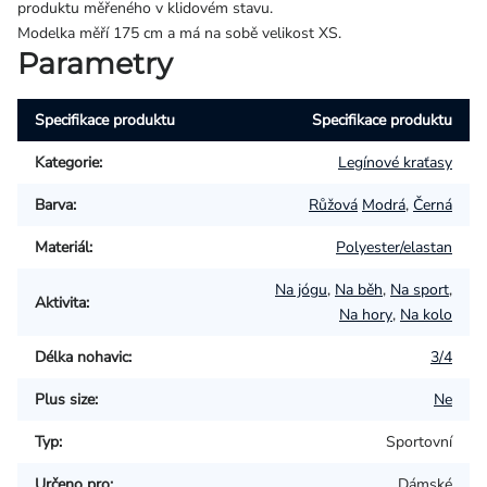
produktu měřeného v klidovém stavu.
Modelka měří 175 cm a má na sobě velikost XS.
Parametry
Specifikace produktu
Specifikace produktu
Kategorie
:
Legínové kraťasy
Barva
:
Růžová
Modrá
,
Černá
Materiál
:
Polyester/elastan
Na jógu
,
Na běh
,
Na sport
,
Aktivita
:
Na hory
,
Na kolo
Délka nohavic
:
3/4
Plus size
:
Ne
Typ
:
Sportovní
Určeno pro
:
Dámské