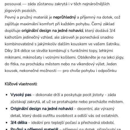
posouval — záda zůstanou zakrytá i v těch nejnáročnějších
jógových pozicích.
Pevný a pružný materiál je
neprůhledný
a příjemný na dotek, což
zajišťuje maximální komfort při každém pohybu. Černý základ
doplňuje
originální design na jedné nohavici
, který dodává 3/4
kalhotům jedinečný vzhled, ale zároveň je ponechává snadno
kombinovatelné s jakýmkoliv dalším kouskem ve vašem šatníku.
Díky 3/4 délce se skvěle kombinují s funkčními topy, lehkými
mikinami, mikinošaty i volnými košilemi. Oblékněte je na lekci jógy,
do fitka, na procházku městem nebo na víkendový výlet. Jeden
kousek, nekonečné možnosti — pro chvíle pohybu i odpočinku
Klíčové vlastnosti:
Vysoký pas
– dokonale drží a poskytuje pocit jistoty - záda
zůstávají zakrytá, ať už se protahujete nebo procházíte městem.
Originální design na jedné nohavici
– decentní, ale výrazný
detail, který dodá outfitu osobitost a odliší vás od ostatních.
3/4 délka
– ideální pro teplejší počasí a přechodná období.
Pružný a příjemný materiál
– příjemný na dotek, přizpůsobí se