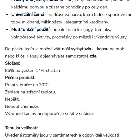
každému pohybu a zůstane pohodlný po celý den.
Univerzální černá
– nadčasová barva, která ladí se sportovními
topy, mikinami, mikinošaty i elegantními kardigany.
Multifunkční použití
– ideální na lekce jógy, tréninky,
volnočasové aktivity, procházky po městě i víkendové výlety.
Do pásku legín je možné všít
naší vychytávku - kapsu
na mobil
nebo klíče. Kapsu objednávejte samostatně
zde
.
Složení:
86% polyester, 14% elastan
Péče o produkt:
Praní v pračce na 30°C.
Žehlení na střední teplotu.
Nebělit.
Nečistit chemicky.
Výrobce tkaniny nedoporučuje sušit v sušičce.
Tabulka velikostí:
Uvedené rozměry jsou v centimetrech a odpovídají velikosti