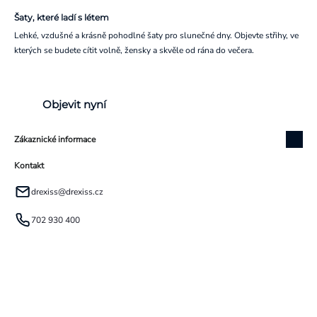
Šaty, které ladí s létem
Lehké, vzdušné a krásně pohodlné šaty pro slunečné dny. Objevte střihy, ve
kterých se budete cítit volně, žensky a skvěle od rána do večera.
Objevit nyní
Zákaznické informace
Kontakt
drexiss
@
drexiss.cz
702 930 400