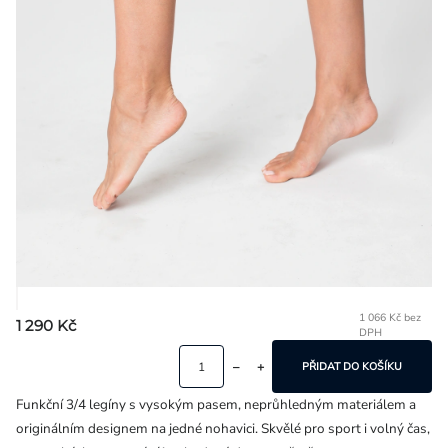
Přihlášení
1 066 Kč bez
1 290 Kč
DPH
Mě
ce
PŘIDAT DO KOŠÍKU
Funkční 3/4 legíny s vysokým pasem, neprůhledným materiálem a
originálním designem na jedné nohavici. Skvělé pro sport i volný čas,