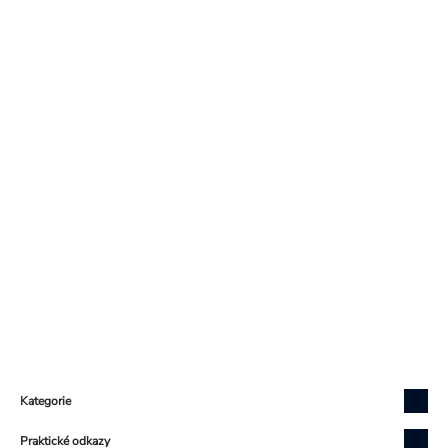
Přihlášení
Zápatí
Kategorie
Praktické odkazy